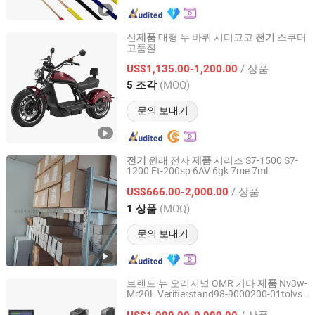
신
대형 두 바퀴 시티코코
스쿠터
제품
전기
고품질
Zhejiang Luqi Intelligent Technology Co., Ltd.
/ 상품
US$1,135.00-1,200.00
Zhejiang, China
이후 2020
(MOQ)
5 조각
문의 보내기
원래 전자
시리즈 S7-1500 S7-
전기
제품
1200 Et-200sp 6AV 6gk 7me 7ml
Shenzhen Aimiqu Technology Co., Ltd.
/ 상품
US$666.00-2,000.00
Guangdong, China
이후 2022
(MOQ)
1 상품
문의 보내기
브랜드 뉴 오리지널 OMR 기타
Nv3w-
제품
Mr20L Verifierstand98-9000200-01tolvs-
Xiamen Liuxian Industrial Co., Ltd.
9580 H7cx-A4wsd-N24VDC R88A-
/ 상품