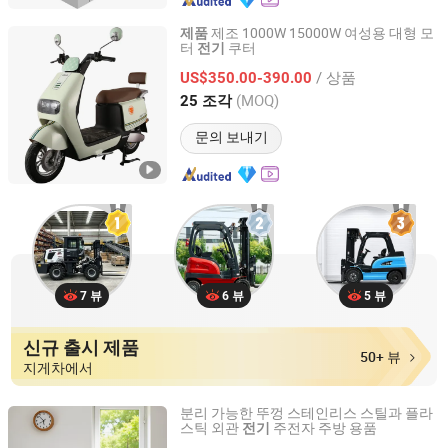
제조 1000W 15000W 여성용 대형 모
제품
터
쿠터
전기
Zhejiang Zuboo Technology Co., Ltd.
/ 상품
US$350.00-390.00
Zhejiang, China
이후 2020
(MOQ)
25 조각
문의 보내기
7 뷰
6 뷰
5 뷰
신규 출시 제품
50+ 뷰
지게차에서
분리 가능한 뚜껑 스테인리스 스틸과 플라
스틱 외관
주전자 주방 용품
전기
Guangdong Woya Electrical Appliance Co., Ltd.