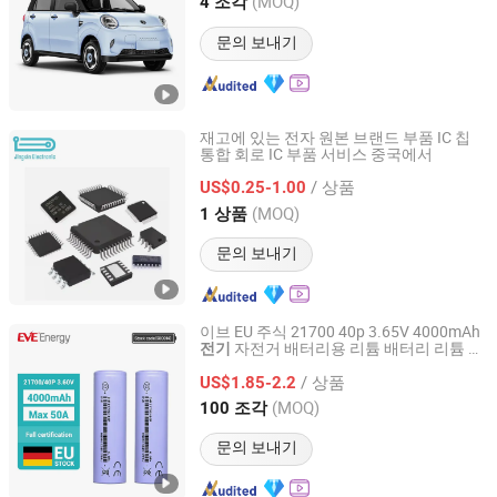
(MOQ)
4 조각
Jiangsu, China
이후 2020
문의 보내기
재고에 있는 전자 원본 브랜드 부품 IC 칩
통합 회로 IC 부품 서비스 중국에서
Shenzhen Jingxin Electronic Technology Co., Ltd.
/ 상품
US$0.25-1.00
Guangdong, China
이후 2022
(MOQ)
1 상품
문의 보내기
이브 EU 주식 21700 40p 3.65V 4000mAh
자전거 배터리용 리튬 배터리 리튬 셀
전기
Eve Energy Co., Ltd.
21700 리튬 배터리 셀 리튬 이온 배터리
/ 상품
US$1.85-2.2
Guangdong, China
이후 2024
(MOQ)
100 조각
문의 보내기