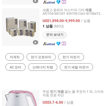
새롭고 원래의 야스카와 기타
제품
Afv10d-S41201 436106 Cacr-Sr10be12g-
Xiamen Liuxian Industrial Co., Ltd.
E Flxa21dpdabc1nnanlannn Zr402g
/ 상품
Yhc5150X Flxa202 Zr22g-070-S-C-E-T-T-E-
US$1,898.00-9,999.00
a
Fujian, China
이후 2025
(MOQ)
1 상품
문의 보내기
지게차
전기 오토바이
전기 자전거
AC 모터
신에너지 차량
전기 세발 자전거
주방
끓는 물 주전자 1.5L 스마트
전기
제품
자동 전원 차단
Guangdong Woya Electrical Appliance Co., Ltd.
/ 상품
US$5.7-6.00