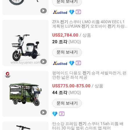
문의 보내기
ZFA
스쿠터 LMO 리튬 400W EEC L1
전기
계획된 LUYUAN
오토바이
차량
전기
전기
Zhejiang Luyuan Electric Vehicle Co., Ltd.
흰색
/ 상품
US$2,784.00
Zhejiang, China
이후 2013
(MOQ)
20 조각
문의 보내기
펑메이드 다용도
승객 세발자전거, 편
전기
안한 넓은 좌석 제공
Xuzhou Fengtou Import and Export Trade Co., Ltd
/ 상품
US$775.00-875.00
Jiangsu, China
이후 2026
(MOQ)
44 조각
문의 보내기
탄소강 프레임
스쿠터 15ah 리튬 배
전기
터리 30 마일 범위 스마트 앱 제어
Yiwu Yiyao Car Industry Co., Ltd.