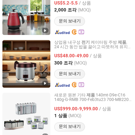
/ 상품
US$5.2-5.5
Guangdong, China
이후 2020
(MOQ)
2,000 조각
문의 보내기
상업용 내구성
케이터링 주방
,
전기
제품
24 시간 동안 밥을 끓이고 따뜻하게 유지하
Guangdong Woya Electrical Appliance Co., Ltd.
는 중량급 사용을 위한
제품
/ 상품
US$48.00-49.00
Guangdong, China
이후 2020
(MOQ)
300 조각
문의 보내기
새로운 원본 기타
140mt-D9e-C16
제품
140g-G-RMB 700-Feb3tu23 700-MB220
Xiamen Liuxian Industrial Co., Ltd.
1440-Tb-E 1606-Xls120e 140mt-D9e-B63
/ 상품
140mt-D9e-C32 1734-Tb 1769-Ba 440g-
US$999.00-9,999.00
A27011
Fujian, China
이후 2025
(MOQ)
1 상품
문의 보내기