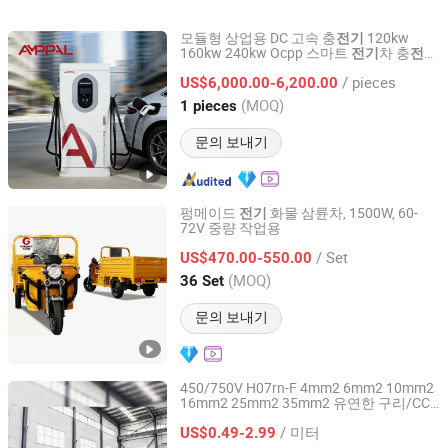
Caka005br-E E3s-Ad83
제품이(가) 무엇인가요?
이(가) 무엇인가
E3fa-Dp12-2m Zen-8e1dr
모듈형 상업용 DC 고속 충
120kw
전기
F3s-Tgr-Nlmc-21-10
160kw 240kw Ocpp 스마트
차 충
전기
전기
Zhejiang Anfu New Energy Technology Co.,Ltd.
및
차 충전소 5m 케이블
전기
E5cc-Qx3a5m-000 E2FM-
/ pieces
US$6,000.00-6,200.00
X2b1-M1 E6c2-Cwz5b
Zhejiang, China
이후 2005
(MOQ)
1 pieces
E32-T11r2m이(가) 무엇
인가요?
문의 보내기
펑메이드
화물 삼륜차, 1500W, 60-
전기
72V 중량 작업용
Xuzhou Fengtou Import and Export Trade Co., Ltd
/ Set
US$470.00-550.00
Jiangsu, China
이후 2026
(MOQ)
36 Set
문의 보내기
450/750V H07rn-F 4mm2 6mm2 10mm2
16mm2 25mm2 35mm2 유연한 구리/CCA
Henan Jinshui Cable Group Co., Ltd.
고무 절연
용접 케이블 전선
전기
/ 미터
US$0.49-2.99