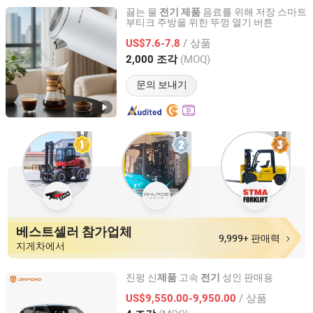
끓는 물
음료를 위해 저장 스마트
전기
제품
부티크 주방을 위한 뚜껑 열기 버튼
Guangdong Woya Electrical Appliance Co., Ltd.
/ 상품
US$7.6-7.8
Guangdong, China
이후 2020
(MOQ)
2,000 조각
문의 보내기
베스트셀러 참가업체
9,999+ 판매력
지게차에서
진펑 신
고속
성인 판매용
제품
전기
Jiangsu Jinpeng Group Co., Ltd.
/ 상품
US$9,550.00-9,950.00