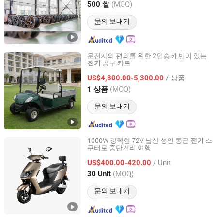
Henan, China
이후 2007
(MOQ)
500 쌀
문의 보내기
운전자의 편의를 위한 2인승 캐빈이 있는
공구 카트
전기
Wuxi Halo Electric Technology Co., Ltd.
/ 상품
US$4,800.00-5,300.00
Jiangsu, China
이후 2026
(MOQ)
1 상품
문의 보내기
1000W 강력한 72V 납산 성인 통근
스
전기
쿠터로 중단거리 여행
Taizhou Yiku New Energy Technology Co., Ltd.
/ Unit
US$400.00-420.00
Zhejiang, China
이후 2026
(MOQ)
30 Unit
문의 보내기