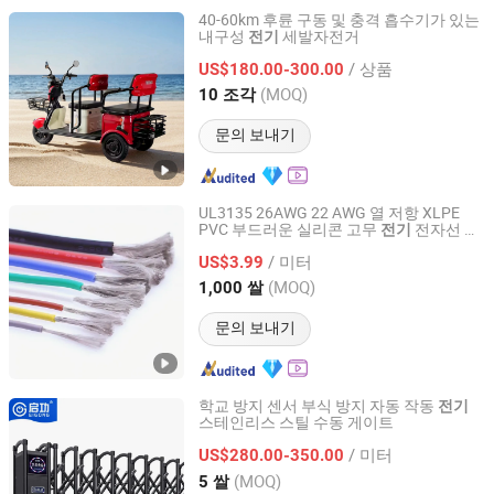
40-60km 후륜 구동 및 충격 흡수기가 있는
내구성
세발자전거
전기
Linyi Huanyu Jindong New Energy Technology Co., Ltd.
/ 상품
US$180.00-300.00
Shandong, China
이후 2025
(MOQ)
10 조각
문의 보내기
UL3135 26AWG 22 AWG 열 저항 XLPE
PVC 부드러운 실리콘 고무
전자선 케
전기
Chang'an International Trade (Henan) Co., Ltd.
이블
/ 미터
US$3.99
Henan, China
이후 2026
(MOQ)
1,000 쌀
문의 보내기
학교 방지 센서 부식 방지 자동 작동
전기
스테인리스 스틸 수동 게이트
Guangdong Qigong Industrial Group Co., Ltd.
/ 미터
US$280.00-350.00
Guangdong, China
이후 2021
(MOQ)
5 쌀