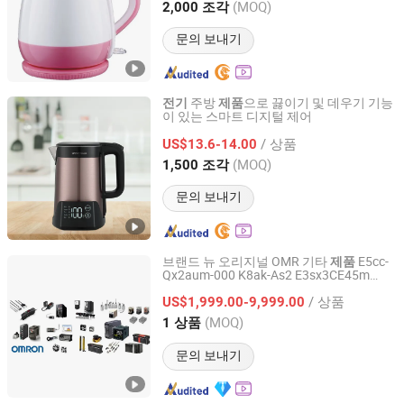
Guangdong, China
이후 2020
(MOQ)
2,000 조각
문의 보내기
주방
으로 끓이기 및 데우기 기능
전기
제품
이 있는 스마트 디지털 제어
Guangdong Woya Electrical Appliance Co., Ltd.
/ 상품
US$13.6-14.00
Guangdong, China
이후 2020
(MOQ)
1,500 조각
문의 보내기
브랜드 뉴 오리지널 OMR 기타
E5cc-
제품
Qx2aum-000 K8ak-As2 E3sx3CE45m
Xiamen Liuxian Industrial Co., Ltd.
3G3mx2-Ab002-E H8pr-16p R88d-
/ 상품
1sn30f-Ect 3G3mx2-A4055-V1 R88d-
US$1,999.00-9,999.00
1sn04hect R88d-kN150f-Ect
Fujian, China
이후 2025
(MOQ)
1 상품
문의 보내기