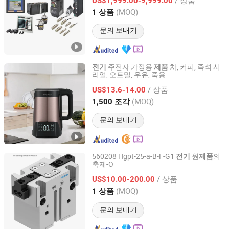
Cr1a003CF-E R88d-Gt04h E3nx-Fa112m
US$1,999.00-9,999.00
H7gp-C
Fujian, China
이후 2025
(MOQ)
1 상품
문의 보내기
주전자 가정용
차, 커피, 즉석 시
전기
제품
리얼, 오트밀, 우유, 죽용
Guangdong Woya Electrical Appliance Co., Ltd.
/ 상품
US$13.6-14.00
Guangdong, China
이후 2020
(MOQ)
1,500 조각
문의 보내기
560208 Hgpt-25-a-B-F-G1
원
의
전기
제품
축제-O
Shenzhen Aimiqu Technology Co., Ltd.
/ 상품
US$10.00-200.00
Guangdong, China
이후 2022
(MOQ)
1 상품
문의 보내기