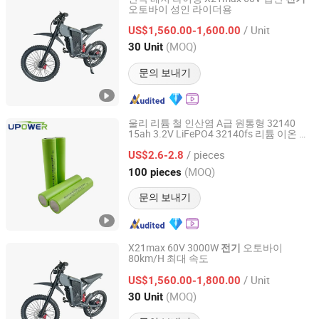
오토바이 성인 라이더용
Taizhou Yiku New Energy Technology Co., Ltd.
/ Unit
US$1,560.00-1,600.00
Zhejiang, China
이후 2026
(MOQ)
30 Unit
문의 보내기
울리 리튬 철 인산염 A급 원통형 32140
15ah 3.2V LiFePO4 32140fs 리튬 이온 배
Dongguan Youli Electronic Technology Limited
터리 48V 72V
자전거 스쿠터
전기
/ pieces
US$2.6-2.8
Guangdong, China
이후 2025
(MOQ)
100 pieces
문의 보내기
X21max 60V 3000W
오토바이
전기
80km/H 최대 속도
Taizhou Yiku New Energy Technology Co., Ltd.
/ Unit
US$1,560.00-1,800.00
Zhejiang, China
이후 2026
(MOQ)
30 Unit