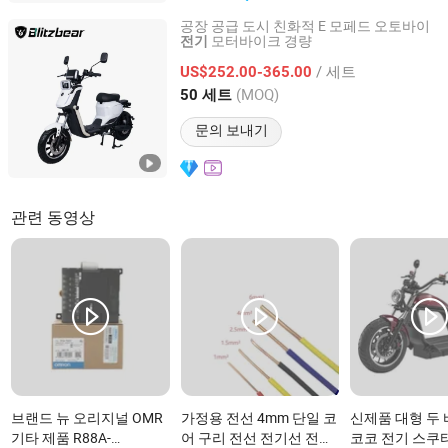
공장 공급 도시 친화적 E 모페드 오토바이
모터바이크 경량
전기
BLITZBEAR E MOTO CO., LTD.
/ 세트
US$252.00-365.00
Jiangsu, China
이후 2025
(MOQ)
50 세트
문의 보내기
관련 동영상
브랜드 뉴 오리지널 OMR
가정용 전선 4mm 단일 코
신제품 대형 두
기타 제품 R88A-
어 구리 전선 전기선 전기
코코 전기 스쿠