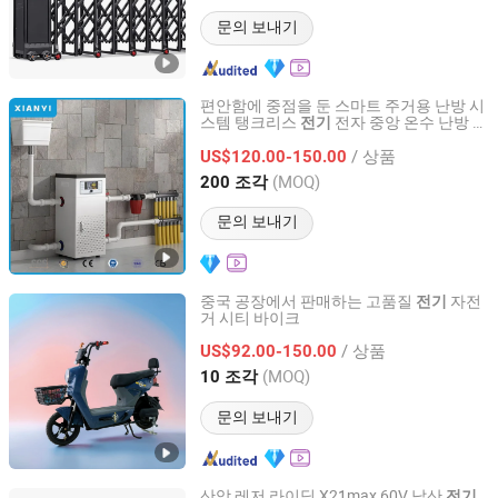
문의 보내기
편안함에 중점을 둔 스마트 주거용 난방 시
스템 탱크리스
전자 중앙 온수 난방 콤
전기
Cangzhou Xianyi Trading Co., Ltd.
비 보일러
/ 상품
US$120.00-150.00
Hebei, China
이후 2025
(MOQ)
200 조각
문의 보내기
중국 공장에서 판매하는 고품질
자전
전기
거 시티 바이크
Linyi Huanyu Jindong New Energy Technology Co., Ltd.
/ 상품
US$92.00-150.00
Shandong, China
이후 2025
(MOQ)
10 조각
문의 보내기
산악 레저 라이딩 X21max 60V 납산
전기