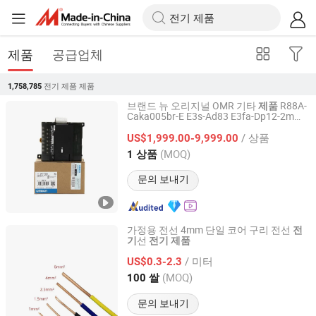
제품
공급업체
전기 제품
제품
1,758,785
브랜드 뉴 오리지널 OMR 기타
R88A-
제품
Caka005br-E E3s-Ad83 E3fa-Dp12-2m
Xiamen Liuxian Industrial Co., Ltd.
Zen-8e1dr F3s-Tgr-Nlmc-21-10 E5cc-
/ 상품
Qx3a5m-000 E2FM-X2b1-M1 E6c2-
US$1,999.00-9,999.00
Cwz5b E32-T11r2m
Fujian, China
이후 2025
(MOQ)
1 상품
문의 보내기
가정용 전선 4mm 단일 코어 구리 전선
전
선
기
전기
제품
Hongtai Cable Co., Ltd.
/ 미터
US$0.3-2.3
Hebei, China
이후 2025
(MOQ)
100 쌀
문의 보내기