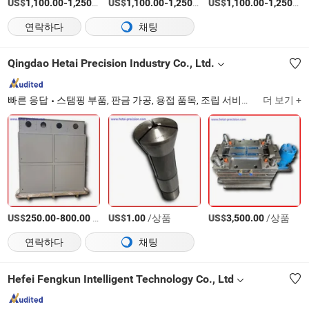
US$
-
/티
US$
-
/티
US$
-
1,100.00
1,250.00
1,100.00
1,250.00
1,100.00
1,250.00
연락하다
채팅
Qingdao Hetai Precision Industry Co., Ltd.
빠른 응답
스탬핑 부품, 판금 가공, 용접 품목, 조립 서비스, CNC 선반 부품, CNC 가공 부품, 분체 도장 서비스, 공구, 금속 제품, 하드웨어
더 보기 +
US$
-
/상품
US$
/상품
US$
/상품
250.00
800.00
1.00
3,500.00
연락하다
채팅
Hefei Fengkun Intelligent Technology Co., Ltd