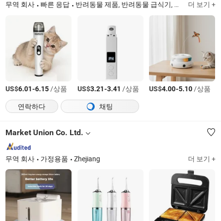
무역 회사
빠른 응답
반려동물 제품, 반려동물 급식기, 고양이 보금자리, 고양이 화장실, 반려동물 용품, 벤토나이트 고양이 모래, 고양이 변기, 반려동물 미용 브러시, 자동 고양이 화장실
더 보기 +
US$
-
/상품
US$
-
/상품
US$
-
/상품
6.01
6.15
3.21
3.41
4.00
5.10
연락하다
채팅
Market Union Co. Ltd.
무역 회사
가정용품
Zhejiang
더 보기 +