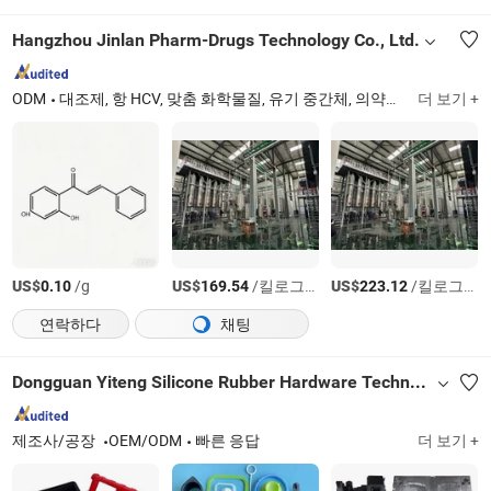
Hangzhou Jinlan Pharm-Drugs Technology Co., Ltd.
ODM
대조제, 항 HCV, 맞춤 화학물질, 유기 중간체, 의약품 중간체, 의약품 기계, 화학 기계, 수처리 시스템 장비
더 보기 +
US$
/g
US$
/킬로그램
US$
/킬로그램
0.10
169.54
223.12
연락하다
채팅
Dongguan Yiteng Silicone Rubber Hardware Technology Co., Ltd.
제조사/공장
OEM/ODM
빠른 응답
더 보기 +