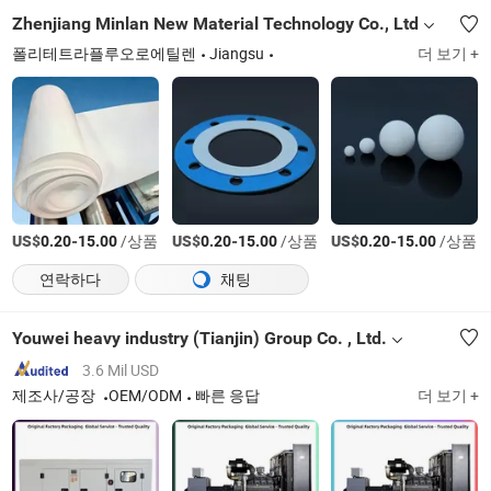
Zhenjiang Minlan New Material Technology Co., Ltd
폴리테트라플루오로에틸렌
Jiangsu
더 보기 +
US$
-
/상품
US$
-
/상품
US$
-
/상품
0.20
15.00
0.20
15.00
0.20
15.00
연락하다
채팅
Youwei heavy industry (Tianjin) Group Co. , Ltd.
3.6 Mil USD
제조사/공장
OEM/ODM
빠른 응답
더 보기 +