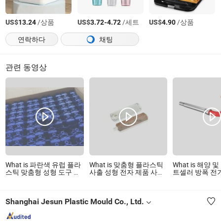
US$
/상품
US$
-
/세트
US$
/상품
13.24
3.72
4.72
4.90
연락하다
채팅
관련 동영상
What is 파란색 유럽 플라
What is 맞춤형 플라스틱
What is 해양 
스틱 맞춤형 성형 도구 제
사출 성형 전자 제품 사출
트셀러 방폭 전
품으로 LED 조명 보조 파
금형
중 용도 소화 
이프 연결 전자 주거
제품
HVAC 페인팅 트레일러 등
Shanghai Jesun Plastic Mould Co., Ltd.
에 사용됩니다