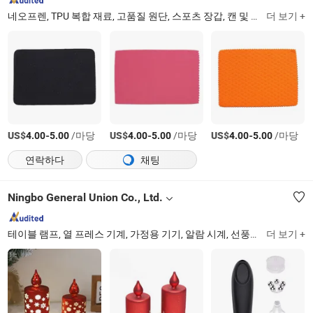
네오프렌, TPU 복합 재료, 고품질 원단, 스포츠 장갑, 캔 및 병 쿨러, 노트북 가방, 아르mband 모바일 전화 케이스, 지지대, 네오프렌 원단
더 보기 +
US$
-
/마당
US$
-
/마당
US$
-
/마당
4.00
5.00
4.00
5.00
4.00
5.00
연락하다
채팅
Ningbo General Union Co., Ltd.
테이블 램프, 열 프레스 기계, 가정용 기기, 알람 시계, 선풍기, 야간 조명, 태양광 조명, 주방 기기, 애완동물 제품, 스포츠 장비
더 보기 +