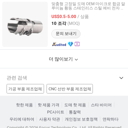
맞춤형 고정밀 도매 OEM 마이크로 합금 알
루미늄 황동 스테인리스 스틸 예비 전자 항
Suzhou Everich Industrial Tech Co., Ltd
공 우주 항공기
기계
CNC
부품
/ 상품
US$0.5-5.00
Jiangsu, China
이후 2025
(MOQ)
10 조각
문의 보내기
더 많이보기
관련 검색
가공 부품 제조업체
CNC 선반 부품 제조업체
CNC 밀링 기계 제조업체
CNC 가공 부품 제조업체
핫한 제품
핫 제품 가격
도매 핫 제품
스타 바이어
PC사이트
통찰력
CNC 기계 부품 공장
CNC 기계 부품 공장
우리에 대하여
사용자 약관
개인정보 보호정책
연락하다
맞춤형 CNC 부품 공장
가공 공장
알루미늄 부품 가격
Copyright © 2026 Focus Technology Co., Ltd. All Rights Reserved