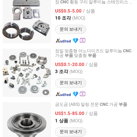
징
황동 구리 알루미늄 스테인리스 스
CNC
Suzhou Everich Industrial Tech Co., Ltd
틸 선반 밀링 가공 예비 로봇
부품
/ 상품
US$0.5-5.00
Jiangsu, China
이후 2025
(MOQ)
10 조각
문의 보내기
정밀 맞춤형 아노다이즈드 알루미늄
CNC
가공
맞춤형
부품
부품
DongGuan Deshipu Metal Products Co., Ltd.
/ 상품
US$0.1-20.00
Guangdong, China
이후 2021
(MOQ)
3 조각
문의 보내기
금도금 (ABS) 밀링 전문
가공
CNC
부품
Ningbo Ningji Machinery Technology Co., Ltd
/ 상품
US$1.5-85.00
(MOQ)
1 상품
Zhejiang, China
이후 2026
문의 보내기