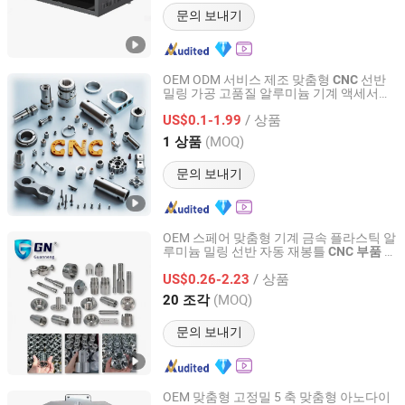
문의 보내기
OEM ODM 서비스 제조 맞춤형
선반
CNC
밀링 가공 고품질 알루미늄 기계 액세서리
Xiamen Dazao Machinery Co., Ltd.
용
부품
CNC
/ 상품
US$0.1-1.99
Fujian, China
이후 2023
(MOQ)
1 상품
문의 보내기
OEM 스페어 맞춤형 기계 금속 플라스틱 알
루미늄 밀링 선반 자동 재봉틀
센
CNC
부품
Dongguan Guanneng Automation Technology
터 맞춤 제작 고정밀
가공
CNC
부품
Development Co., Ltd.
/ 상품
US$0.26-2.23
(MOQ)
20 조각
Guangdong, China
이후 2023
문의 보내기
OEM 맞춤형 고정밀 5 축 맞춤형 아노다이