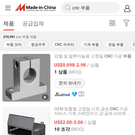
제품
공급업체
cnc 부품
제품
210,951
부품 모터
항공우주
CNC 라우터
기계 부품
정밀 부품
강철 및 알루미늄용 고정밀
가공
CNC
부품
Dongguan Hongxia Precision Machinery Co., Ltd.
/ 상품
US$0.098-2.98
(MOQ)
1 상품
Guangdong, China
이후 2025
문의 보내기
OEM 맞춤형 고정밀 시트 금속
가공
CNC
서비스 기계 스테인리스 강 금속 샤프트
부
Yantai Deshibo Precision Machinery Co., Ltd.
선반 밀링
가공
품
CNC
부품
/ 상품
US$2.00-5.00
Shandong, China
이후 2021
(MOQ)
10 조각