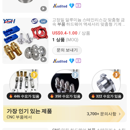
고정밀 알루미늄 스테인리스강 맞춤형 금
속
하드웨어 액세서리 맞춤형 기계
부품
부
Suzhou Yishihan Electromechanical Technology Co., Ltd.
선반 가공
반도체
품
CNC
부품
부품
/ 상품
US$0.4-1.00
Jiangsu, China
이후 2024
(MOQ)
1 상품
문의 보내기
446 수요가 있음
350 수요가 있음
322 수요가 있음
가장 인기 있는 제품
3,700+ 문의사항
CNC 부품에서