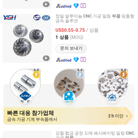
정밀 알루미늄
가공 밀링
맞춤형
CNC
부품
금속 솔루션
Suzhou Yishihan Electromechanical Technology Co., Ltd.
/ 상품
US$0.55-0.75
Jiangsu, China
이후 2024
(MOQ)
1 상품
문의 보내기
빠른 대응 참가업체
2 h 미만
금속 가공 기계 부속품에서
강철 합금 공장 도매 패시베이팅 밀링
CNC
가공
부품