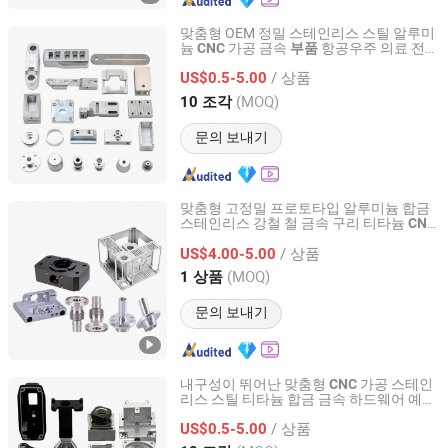
맞춤형 OEM 정밀 스테인리스 스틸 알루미
늄
가공 금속
항공우주 의료 전기
CNC
부품
Suzhou Everich Industrial Tech Co., Ltd
차 자동화 산업 기계 장비 구성 요소
/ 상품
US$0.5-5.00
Jiangsu, China
이후 2025
(MOQ)
10 조각
문의 보내기
맞춤형 고정밀 프로토타입 알루미늄 합금
스테인리스 강철 철 금속 구리 티타늄
CNC
Suzhou Ecod Precision Manufacturing Co., Ltd.
가공 선반 밀링 기계
부품
/ 상품
US$4.00-5.00
Jiangsu, China
이후 2022
(MOQ)
1 상품
문의 보내기
내구성이 뛰어난 맞춤형
가공 스테인
CNC
리스 스틸 티타늄 합금 금속 하드웨어 예비
Suzhou Everich Industrial Tech Co., Ltd
항공우주 의료 실험실 장비 및 석유 가
부품
/ 상품
스 파이프라인 시스템용
US$0.5-5.00