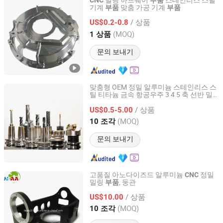
밀링 하드웨어
스테인리스 스틸
CNC
부품
기계
맞춤 가공 기계
부품
부품
Dongguan Zongjin Hardware Products Co., Ltd.
/ 상품
US$0.2-0.8
Guangdong, China
이후 2020
(MOQ)
1 상품
문의 보내기
맞춤형 OEM 정밀 알루미늄 스테인리스 스
틸 티타늄 금속 항공우주 3 4 5 축 선반 밀
Suzhou Everich Industrial Tech Co., Ltd
링
가공
의료 항공우주 산업 장비
CNC
부품
/ 상품
US$0.5-5.00
Jiangsu, China
이후 2025
(MOQ)
10 조각
문의 보내기
고품질 아노다이즈드 알루미늄
정밀
CNC
밀링
, 둥관
부품
HK AA Industrial Co., Limited
/ 상품
US$10.00
Guangdong, China
이후 2017
(MOQ)
10 조각