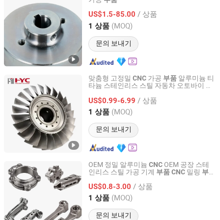
Ningbo Ningji Machinery Technology Co., Ltd
/ 상품
US$1.5-85.00
Zhejiang, China
이후 2026
(MOQ)
1 상품
문의 보내기
맞춤형 고정밀
가공
알루미늄 티
CNC
부품
타늄 스테인리스 스틸 자동차 오토바이 컴
Yingtai Precision Machinery (Dongguan) Co., Ltd.
퓨터 키보드 키캡 기계식 5 축 임펠러 서비
/ 상품
스
US$0.99-6.99
Guangdong, China
이후 2025
(MOQ)
1 상품
문의 보내기
OEM 정밀 알루미늄
OEM 공장 스테
CNC
인리스 스틸 가공 기계
밀링
부품
CNC
부품
Dongguan Zongjin Hardware Products Co., Ltd.
오토바이 자동차 액세서리
/ 상품
US$0.8-3.00
Guangdong, China
이후 2020
(MOQ)
1 상품
문의 보내기