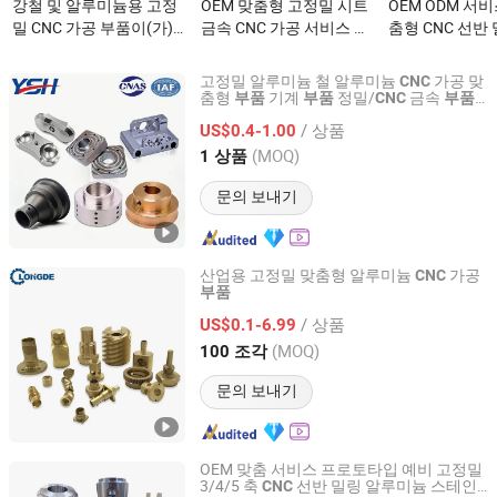
강철 및 알루미늄용 고정
OEM 맞춤형 고정밀 시트
OEM ODM 서
밀 CNC 가공 부품이(가)
금속 CNC 가공 서비스 기
춤형 CNC 선반
무엇인가요?
계 스테인리스 강 금속 샤
고품질 알루미늄
프트 부품 선반 밀링 CNC
세서리 부품 CN
고정밀 알루미늄 철 알루미늄
가공 맞
CNC
가공 부품이(가) 무엇인가
무엇인가요?
춤형
기계
정밀/
금속
부품
부품
CNC
부품
Suzhou Yishihan Electromechanical Technology Co., Ltd.
프린터
부품
요?
/ 상품
US$0.4-1.00
Jiangsu, China
이후 2024
(MOQ)
1 상품
문의 보내기
산업용 고정밀 맞춤형 알루미늄
가공
CNC
부품
Tianjin Longde Precision Engineering Co., Ltd.
/ 상품
US$0.1-6.99
Tianjin, China
이후 2021
(MOQ)
100 조각
문의 보내기
OEM 맞춤 서비스 프로토타입 예비 고정밀
3/4/5 축
선반 밀링 알루미늄 스테인
CNC
Suzhou Everich Industrial Tech Co., Ltd