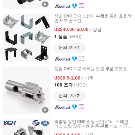
정밀
금속 스탬핑
을 통한 효율적
CNC
부품
인 제조 솔루션
Jiangmen Yoco Co., Ltd.
/ 상품
US$40.00-50.00
Guangdong, China
이후 2014
(MOQ)
1 상품
문의 보내기
정밀
가공 티타늄 합금
로봇용
CNC
부품
Dongguan Hanztek Metal & Plastic Co., Ltd.
/ 상품
US$0.5-2.00
(MOQ)
100 조각
Guangdong, China
이후 2025
문의 보내기
맞춤형 정밀
밀링 선반 316L 스테인
CNC
리스 스틸 알루미늄 황동
제조 가공 서
부품
Suzhou Yishihan Electromechanical Technology Co., Ltd.
비스 반도체
부품
/ 상품