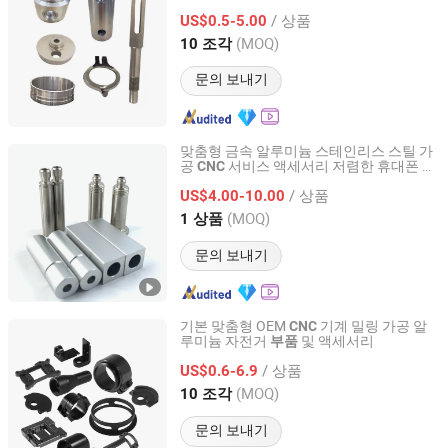
리스 스틸 구리 티타늄 금속 기계
부품
/ 상품
US$0.5-5.00
Jiangsu, China
이후 2025
(MOQ)
10 조각
문의 보내기
맞춤형 금속 알루미늄 스테인리스 스틸 가
공
서비스 액세서리 저렴한 휴대폰
CNC
부
Suzhou Ecod Precision Manufacturing Co., Ltd.
기계 예비
품
부품
/ 상품
US$4.00-10.00
Jiangsu, China
이후 2022
(MOQ)
1 상품
문의 보내기
기본 맞춤형 OEM
기계 밀링 가공 알
CNC
루미늄 자전거
및 액세서리
부품
Shenzhen Honvision Precision Technology Co., Ltd.
/ 상품
US$0.6-6.9
Guangdong, China
이후 2021
(MOQ)
10 조각
문의 보내기