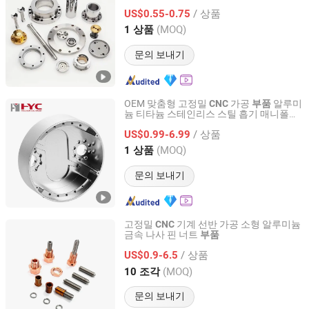
/ 상품
US$0.55-0.75
Jiangsu, China
이후 2024
(MOQ)
1 상품
문의 보내기
OEM 맞춤형 고정밀
가공
알루미
CNC
부품
늄 티타늄 스테인리스 스틸 흡기 매니폴드
Yingtai Precision Machinery (Dongguan) Co., Ltd.
밸브 커버 엔진 브레이크 캘리퍼 쇼크 5 축
/ 상품
서비스
US$0.99-6.99
Guangdong, China
이후 2025
(MOQ)
1 상품
문의 보내기
고정밀
기계 선반 가공 소형 알루미늄
CNC
금속 나사 핀 너트
부품
Shenzhen Honvision Precision Technology Co., Ltd.
/ 상품
US$0.9-6.5
Guangdong, China
이후 2021
(MOQ)
10 조각
문의 보내기