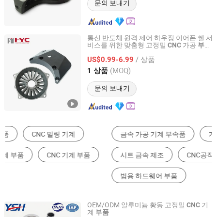
문의 보내기
통신 반도체 원격 제어 하우징 이어폰 쉘 서
비스를 위한 맞춤형 고정밀
가공
CNC
부품
Yingtai Precision Machinery (Dongguan) Co., Ltd.
알루미늄 티타늄 스테인리스 스틸
/ 상품
US$0.99-6.99
Guangdong, China
이후 2025
(MOQ)
1 상품
문의 보내기
금속 가공 기계 부속품
가공 서비스
시트 금속 제조
CNC공작기계
스탬핑
범용 하드웨어 부품
OEM/ODM 알루미늄 황동 고정밀
기
CNC
계
부품
Suzhou Yishihan Electromechanical Technology Co., Ltd.