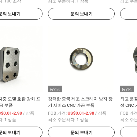
다:
100 조각
최소 주문하다:
1 상품
최소 주
문의 보내기
문의 보내기
동영상
동영상
중 모델 호환 강화 프
강력한 중국 제조 스크래치 방지 장
최고 품질
가공 부품
기 서비스 CNC 가공 부품
성 CNC
/ 상품
FOB 가격:
/ 상품
FOB 가격
$0.01-2.98
US$0.01-2.98
다:
1 상품
최소 주문하다:
1 상품
최소 주
문의 보내기
문의 보내기