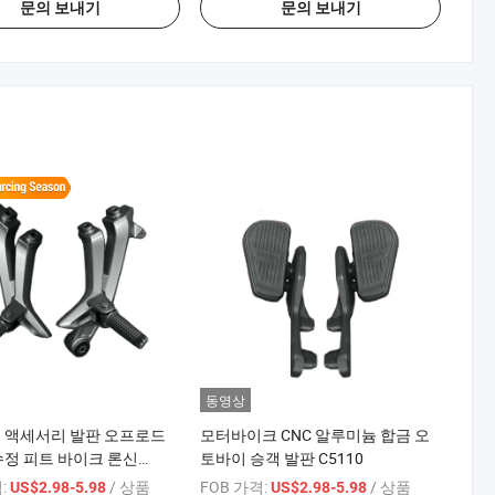
문의 보내기
문의 보내기
동영상
 액세서리 발판 오프로드
모터바이크 CNC 알루미늄 합금 오
수정 피트 바이크 론신
토바이 승객 발판 C5110
 오토바이 예비 발판 페달
:
/ 상품
FOB 가격:
/ 상품
US$2.98-5.98
US$2.98-5.98