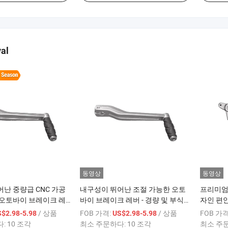
al
동영상
동영상
난 중량급 CNC 가공
내구성이 뛰어난 조절 가능한 오토
프리미엄
 오토바이 브레이크 레
바이 브레이크 레버 - 경량 및 부식
자인 편
방지
크 레버
/ 상품
FOB 가격:
/ 상품
FOB 가격
$2.98-5.98
US$2.98-5.98
다:
10 조각
최소 주문하다:
10 조각
최소 주