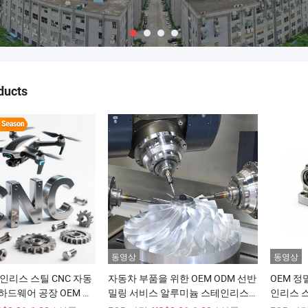
ducts
동영상
동영상
스테인리스 스틸 CNC 자동
자동차 부품을 위한 OEM ODM 선반
OEM 정
하드웨어 공장 OEM 맞
밀링 서비스 알루미늄 스테인리스
인리스 스
스틸 구리 황동 맞춤형 CNC 가공 부
차 부품