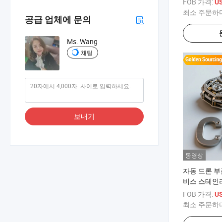
FOB 가격:
US
최소 주문하
공급 업체에 문의
Ms. Wang
채팅
보내기
동영상
자동 드론 부
비스 스테인리
동, 구리, 브
FOB 가격:
US
맞춤형 CNC
최소 주문하