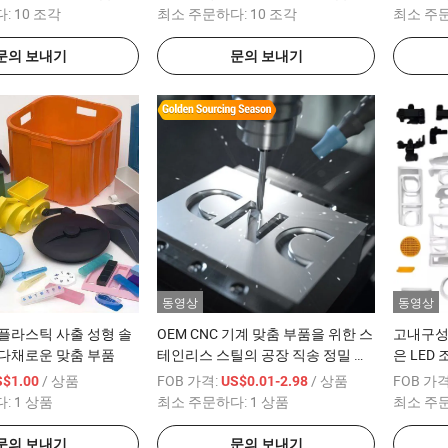
CNC 
다:
10 조각
최소 주문하다:
10 조각
최소 주
문의 보내기
문의 보내기
동영상
동영상
플라스틱 사출 성형 솔
OEM CNC 기계 맞춤 부품을 위한 스
고내구성
 다채로운 맞춤 부품
테인리스 스틸의 공장 직송 정밀 서
은 LED
비스
었으며, 
/ 상품
FOB 가격:
/ 상품
FOB 가격
S$1.00
US$0.01-2.98
도와 자
다:
1 상품
최소 주문하다:
1 상품
최소 주
니다
문의 보내기
문의 보내기