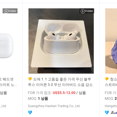
Video
Video
레오 헤드셋
도매 1: 1 고품질 좋은 가격 무선 블루
청소
스마트 노
투스 이어폰 5.0 무선 이어버드 소음 감소
스트라베
 무선 이어
디오 저
 상품
FOB 가격 참조:
/ 상품
FOB 
US$5.5-12.00
공장 제
MOQ:
MOQ:
1 상품
 Ltd.
Guangzhou Haotian Trading Co., Ltd.
Hangzho