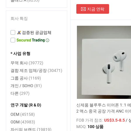
지금 연락
회사 특징
검증된 공급업체
* 사업 유형
무역 회사
(39772)
결합 제조 업체/공장
(30471)
그룹 공사
(1169)
개인 / SOHO
(81)
다른
(297)
신제품 블루투스 이어폰 1: 1 에
연구 개발 (R & D)
2 맥스 중국 공장 가격 ANC 
OEM
(45158)
헤드폰 TWS
FOB 가격 참조:
/ 
US$3.5-8.5
ODM
(43983)
MOQ:
100 상품
자신의 브랜드
(19819)