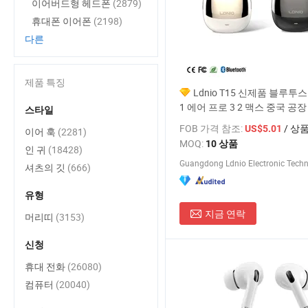
이어버드형 헤드폰
(2879)
휴대폰 이어폰
(2198)
다른
제품 특징
Ldnio T15 신제품 블루투스
1 에어 프로 3 2 맥스 중국 공장
스타일
이어폰 무선 헤드폰 TWS
FOB 가격 참조:
/ 상
US$5.01
이어 훅
(2281)
MOQ:
10 상품
인 귀
(18428)
셔츠의 깃
(666)
유형
지금 연락
머리띠
(3153)
신청
휴대 전화
(26080)
컴퓨터
(20040)