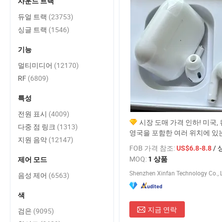
사운드 트랙
듀얼 트랙
(23753)
싱글 트랙
(1546)
기능
멀티미디어
(12170)
RF
(6809)
특성
전원 표시
(4009)
시장 도매 가격 인하! 미국,
다중 점 링크
(1313)
영국을 포함한 여러 위치에 있는
지원 음악
(12147)
Anc Air PRO 2 3 팟 TWS 블
FOB 가격 참조:
/ 
US$6.8-8.8
어폰, 공간 오디오
MOQ:
1 상품
제어 모드
Shenzhen Xinfan Technology Co., L
음성 제어
(6563)
색
지금 연락
검은
(9095)