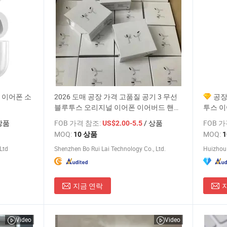
 이어폰 소
2026 도매 공장 가격 고품질 공기 3 무선
공장
블루투스 오리지널 이어폰 이어버드 핸즈
투스 
프리 인이어 TWS 헤드폰 이어팟 진정한
상품
FOB 가격 참조:
/ 상품
FOB 
US$2.00-5.5
무선 스테레오
MOQ:
MOQ:
10 상품
Ltd
Shenzhen Bo Rui Lai Technology Co., Ltd.
Huizhou 
지금 연락
Video
Video