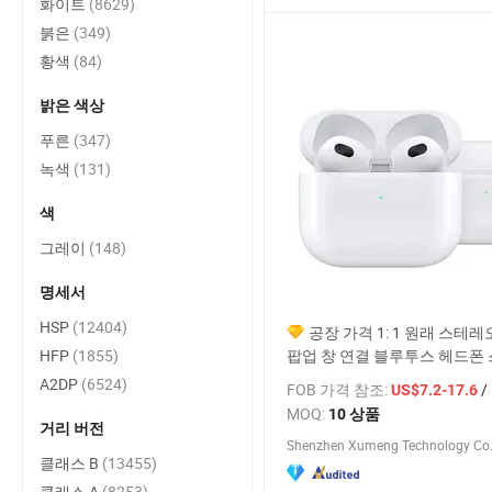
화이트
(8629)
붉은
(349)
황색
(84)
밝은 색상
푸른
(347)
녹색
(131)
색
그레이
(148)
명세서
HSP
(12404)
공장 가격 1: 1 원래 스테
HFP
(1855)
팝업 창 연결 블루투스 헤드폰 
이즈 캔슬링 헤드폰 Gen3 에어
A2DP
(6524)
FOB 가격 참조:
/
US$7.2-17.6
폰
MOQ:
10 상품
거리 버전
Shenzhen Xumeng Technology Co.,
클래스 B
(13455)
클래스 A
(8253)