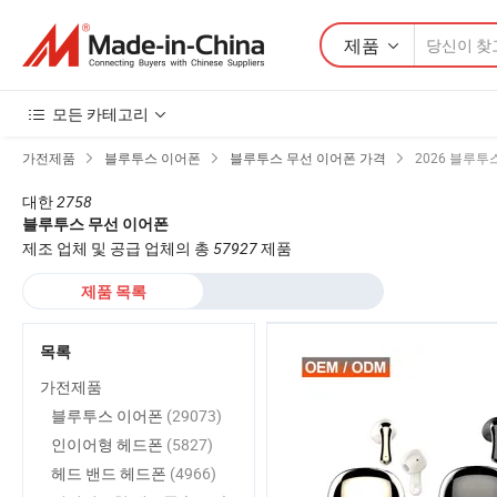
제품
모든 카테고리
가전제품
블루투스 이어폰
블루투스 무선 이어폰 가격
2026 블루투
대한
2758
블루투스 무선 이어폰
제조 업체 및 공급 업체의 총
57927
제품
제품 목록
목록
가전제품
블루투스 이어폰
(29073)
인이어형 헤드폰
(5827)
헤드 밴드 헤드폰
(4966)