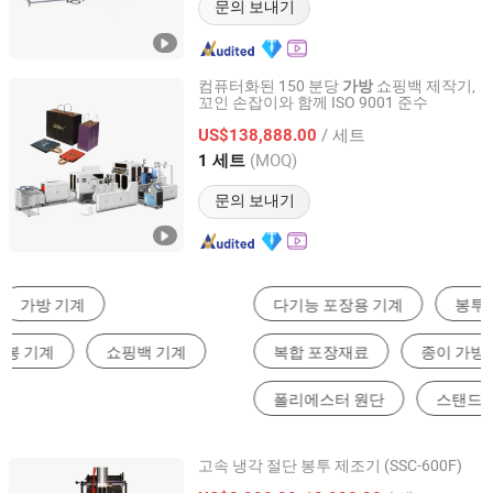
문의 보내기
컴퓨터화된 150 분당
쇼핑백 제작기,
가방
꼬인 손잡이와 함께 ISO 9001 준수
Zhejiang Hongpeng Machinery Co., Ltd.
/ 세트
US$138,888.00
Zhejiang, China
이후 2008
(MOQ)
1 세트
문의 보내기
다기능 포장용 기계
봉투 제조기
복합 포장재료
종이 가방 기계
폴리에스터 원단
스탠드업 파우치
고속 냉각 절단 봉투 제조기 (SSC-600F)
Zhejiang Songshan Machinery Co., Ltd.