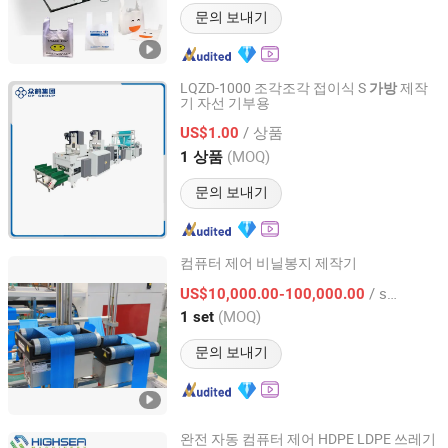
문의 보내기
LQZD-1000 조각조각 접이식 S
제작
가방
기 자선 기부용
Shanghai UPG International Industry and Trade Group Co.,
Ltd.
/ 상품
US$1.00
(MOQ)
1 상품
Shanghai, China
이후 2016
문의 보내기
컴퓨터 제어 비닐봉지 제작기
Wenzhou High Sea Machinery Co., Ltd.
/ set
US$10,000.00-100,000.00
(MOQ)
1 set
Zhejiang, China
이후 2007
문의 보내기
완전 자동 컴퓨터 제어 HDPE LDPE 쓰레기