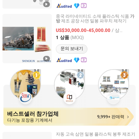
중국 라미네이티드 소재 플라스틱 식품
가
제조 공장 사면 밀봉 파우치 제작기
방
Wuxi Shengkun Machinery Co., Ltd.
/ 상품
US$30,000.00-45,000.00
Jiangsu, China
이후 2025
(MOQ)
1 상품
문의 보내기
베스트셀러 참가업체
9,999+ 판매력
다기능 포장용 기계에서
자동 고속 삼면 밀봉 플라스틱 봉투 제조기