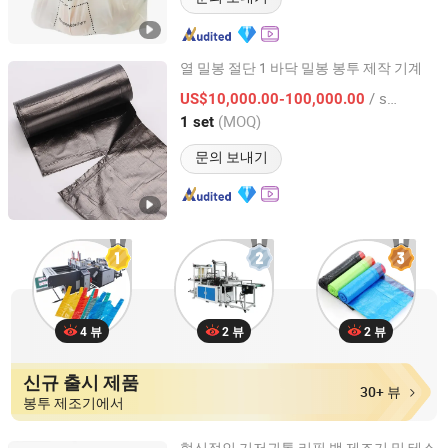
열 밀봉 절단 1 바닥 밀봉 봉투 제작 기계
Wenzhou High Sea Machinery Co., Ltd.
/ set
US$10,000.00-100,000.00
(MOQ)
1 set
Zhejiang, China
이후 2007
문의 보내기
4 뷰
2 뷰
2 뷰
신규 출시 제품
30+ 뷰
봉투 제조기에서