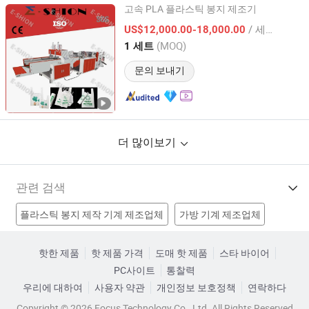
고속 PLA 플라스틱 봉지 제조기
WENZHOU E-SHION MACHINERY CO., LTD.
/ 세트
US$12,000.00-18,000.00
(MOQ)
1 세트
Zhejiang, China
이후 2020
문의 보내기
더 많이보기
관련 검색
플라스틱 봉지 제작 기계 제조업체
가방 기계 제조업체
가방 제작 기계 제조업체
봉투 밀봉 기계 제조업체
핫한 제품
핫 제품 가격
도매 핫 제품
스타 바이어
PC사이트
통찰력
쇼핑백 기계 공장
봉투 밀봉 기계 공장
우리에 대하여
사용자 약관
개인정보 보호정책
연락하다
티셔츠 가방 제작 기계 공장
조끼 가방 제작 기계 공장
Copyright © 2026 Focus Technology Co., Ltd. All Rights Reserved