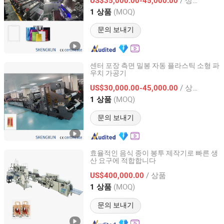
US$35,000.00-45,000.00
Jiangsu, China
이후 2025
(MOQ)
1 상품
문의 보내기
센터 포장 측면 밀봉 자동 플라스틱 소형 파
우치 가공기
Wuxi Shengkun Machinery Co., Ltd.
/ 상품
US$30,000.00-45,000.00
Jiangsu, China
이후 2025
(MOQ)
1 상품
문의 보내기
효율적인 음식 종이 봉투 제작기로 빠른 생
산 요구에 적합합니다
WUHU NEWPACK MACHINERY CO., LTD.
/ 상품
US$400,000.00
Anhui, China
이후 2024
(MOQ)
1 상품
문의 보내기