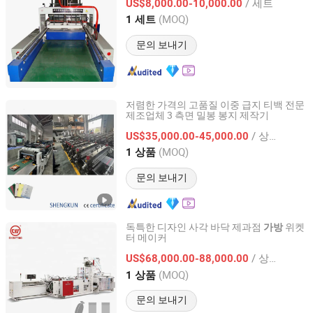
/ 세트
US$8,000.00-10,000.00
(MOQ)
1 세트
Zhejiang, China
이후 2009
문의 보내기
저렴한 가격의 고품질 이중 급지 티백 전문
제조업체 3 측면 밀봉 봉지 제작기
Wuxi Shengkun Machinery Co., Ltd.
/ 상품
US$35,000.00-45,000.00
Jiangsu, China
이후 2025
(MOQ)
1 상품
문의 보내기
독특한 디자인 사각 바닥 제과점
위켓
가방
터 메이커
Zhejiang Chovyting Machinery Co., Ltd.
/ 상품
US$68,000.00-88,000.00
Zhejiang, China
이후 2009
(MOQ)
1 상품
문의 보내기