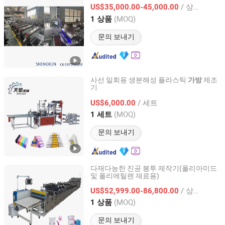
Wuxi Shengkun Machinery Co., Ltd.
/ 상품
US$35,000.00-45,000.00
(MOQ)
1 상품
Jiangsu, China
이후 2025
문의 보내기
사선 일회용 생분해성 플라스틱
제조
가방
기
RUIAN TPLAST MACHINE CO.,LTD
/ 세트
US$6,000.00
Zhejiang, China
이후 2020
(MOQ)
1 세트
문의 보내기
다재다능한 진공 봉투 제작기(폴리아미드
및 폴리에틸렌 재료용)
Zhejiang Mingli Machinery Technology Co., Ltd.
/ 상품
US$52,999.00-86,800.00
Zhejiang, China
이후 2026
(MOQ)
1 상품
문의 보내기