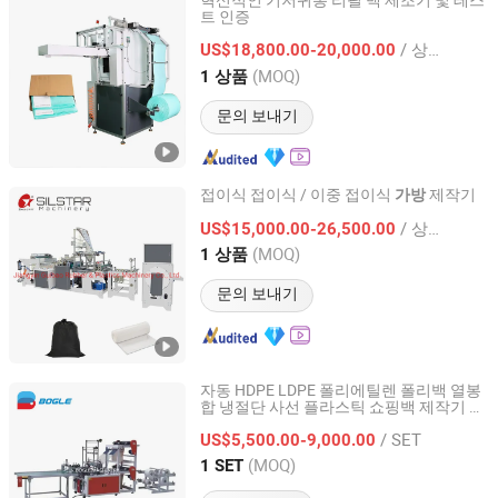
혁신적인 기저귀통 리필 백 제조기 및 테스
트 인증
Guangzhou Suyi Trading Co., Ltd.
/ 상품
US$18,800.00-20,000.00
Guangdong, China
이후 2024
(MOQ)
1 상품
문의 보내기
접이식 접이식 / 이중 접이식
제작기
가방
Jiangyin Guibao Rubber & Plastics Machinery Co., Ltd.
/ 상품
US$15,000.00-26,500.00
(MOQ)
1 상품
Jiangsu, China
이후 2007
문의 보내기
자동 HDPE LDPE 폴리에틸렌 폴리백 열봉
합 냉절단 사선 플라스틱 쇼핑백 제작기 자
Ruian Bogle Machinery Co., Ltd.
동 컨베이어
/ SET
US$5,500.00-9,000.00
Zhejiang, China
이후 2022
(MOQ)
1 SET