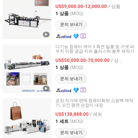
/ 상품
US$9,000.00-12,000.00
Zhejiang, China
이후 2021
(MOQ)
1 상품
문의 보내기
다기능 컴퓨터 제어 3 측면 밀봉 및 거셋 파
우치 이중 공급 지퍼 플라스틱 봉투 제작기
Wuxi Shengkun Machinery Co., Ltd.
/ 상품
US$50,000.00-70,000.00
Jiangsu, China
이후 2025
(MOQ)
1 상품
문의 보내기
공장 직거래 판매 컴퓨터화된 쇼핑백 제작
기, 꼬인 평면 손잡이 내장
Zhejiang Hongpeng Machinery Co., Ltd.
/ 세트
US$138,888.00
Zhejiang, China
이후 2008
(MOQ)
1 세트
문의 보내기