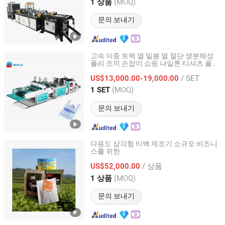
Guangdong, China
이후 2024
(MOQ)
1 상품
문의 보내기
고속 이중 트랙 열 밀봉 열 절단 생분해성
폴리 조끼 손잡이 쇼핑 나일론 티셔츠 플라
Ruian Bogle Machinery Co., Ltd.
스틱 PE
제조기
가방
/ SET
US$13,000.00-19,000.00
Zhejiang, China
이후 2022
(MOQ)
1 SET
문의 보내기
다용도 삼각형 티백 제조기 소규모 비즈니
스를 위한
Sinoped Innovation International (Liaoyang) Co., Ltd
/ 상품
US$52,000.00
Liaoning, China
이후 2024
(MOQ)
1 상품
문의 보내기