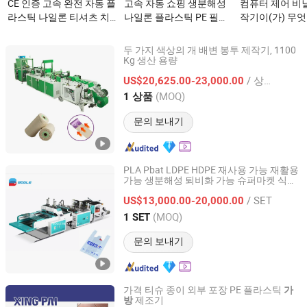
CE 인증 고속 완전 자동 플
고속 자동 쇼핑 생분해성
컴퓨터 제어 비
라스틱 나일론 티셔츠 치
나일론 플라스틱 PE 필름
작기이(가) 무
킨 봉투 제작기
폴리에틸렌 치킨 티셔츠
350PCS/Min*2이(가) 무
쓰레기 봉투 제조기 제작
두 가지 색상의 개 배변 봉투 제작기, 1100
엇인가요?
밀봉 열 절단 커터 기계이
Kg 생산 용량
Guangzhou Suyi Trading Co., Ltd.
(가) 무엇인가요?
/ 상품
US$20,625.00-23,000.00
Guangdong, China
이후 2024
(MOQ)
1 상품
문의 보내기
PLA Pbat LDPE HDPE 재사용 가능 재활용
가능 생분해성 퇴비화 가능 슈퍼마켓 식료
Ruian Bogle Machinery Co., Ltd.
품 포장 조끼 손잡이 캐리어 폴리에틸렌 쇼
/ SET
핑 비닐봉지 제조업체
US$13,000.00-20,000.00
Zhejiang, China
이후 2022
(MOQ)
1 SET
문의 보내기
가격 티슈 종이 외부 포장 PE 플라스틱
가
제조기
방
Wenzhou Xingpai Machinery Co., Ltd.