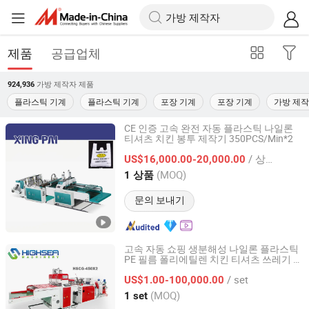
제품
공급업체
가방 제작자
제품
924,936
플라스틱 기계
플라스틱 기계
포장 기계
포장 기계
가방 제작
CE 인증 고속 완전 자동 플라스틱 나일론
티셔츠 치킨 봉투 제작기 350PCS/Min*2
Wenzhou Xingpai Machinery Co., Ltd.
/ 상품
US$16,000.00-20,000.00
Zhejiang, China
이후 2021
(MOQ)
1 상품
문의 보내기
고속 자동 쇼핑 생분해성 나일론 플라스틱
PE 필름 폴리에틸렌 치킨 티셔츠 쓰레기 봉
Wenzhou High Sea Machinery Co., Ltd.
투 제조기 제작 밀봉 열 절단 커터 기계
/ set
US$1.00-100,000.00
Zhejiang, China
이후 2007
(MOQ)
1 set