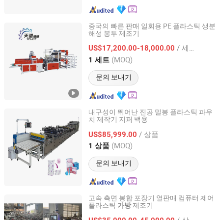
중국의 빠른 판매 일회용 PE 플라스틱 생분
해성 봉투 제조기
RUIAN TPLAST MACHINE CO.,LTD
/ 세트
US$17,200.00-18,000.00
Zhejiang, China
이후 2020
(MOQ)
1 세트
문의 보내기
내구성이 뛰어난 진공 밀봉 플라스틱 파우
치 제작기 지퍼 백용
Zhejiang Mingli Machinery Technology Co., Ltd.
/ 상품
US$85,999.00
Zhejiang, China
이후 2026
(MOQ)
1 상품
문의 보내기
고속 측면 봉합 포장기 열판매 컴퓨터 제어
플라스틱
제조기
가방
Wuxi Shengkun Machinery Co., Ltd.
/ 상품