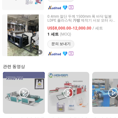
0.4mm 절단 두께 1500mm 폭 바닥 밀봉
LDPE 플라스틱
제작기 서보 모터 사
가방
Ruian Huarui Plastic Machinery Co., Ltd.
용
/ 세트
US$8,000.00-12,000.00
Zhejiang, China
이후 2009
(MOQ)
1 세트
문의 보내기
관련 동영상