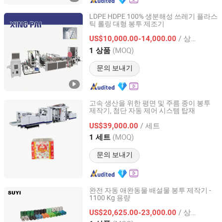
LDPE HDPE 100% 생분해성 쓰레기 플라스
틱 롤링 대형 봉투 제조기
Wenzhou Xingpai Machinery Co., Ltd.
/ 상품
US$10,000.00-14,000.00
Zhejiang, China
이후 2021
(MOQ)
1 상품
문의 보내기
고속 생산을 위한 평면 및 주름 종이 봉투
제작기, 첨단 자동 제어 시스템 탑재
Zhejiang Hongpeng Machinery Co., Ltd.
/ 세트
US$39,000.00
Zhejiang, China
이후 2008
(MOQ)
1 세트
문의 보내기
완전 자동 애완동물 배설물 봉투 제작기 -
1100 Kg 용량
Guangzhou Suyi Trading Co., Ltd.
/ 상품
US$20,625.00-23,000.00