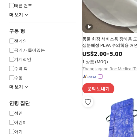
빠른 건조
더 보기
구동 형
동물 화장 서비스용 장례용 
전기의
생분해성 PEVA 수의학용 애
공기가 들어있는
가방 가격
US$
2.00
-
5.00
기계적인
1 상품
(MOQ)
수력 학
수동
더 보기
문의 보내기
연령 집단
성인
어린이
아기