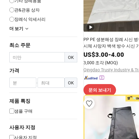
기타 장례용품
관&관용 상자
장례식 악세서리
더 보기
PP PE 생분해성 장례 시신 
최소 주문
시체 사망자 백색 방수 시신 
US$
3.00
-
4.00
OK
3,000 조각
(MOQ)
가격
-
OK
문의 보내기
제품 특징
샘플 구매
사용자 지정
사용자 지정