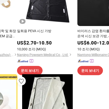
의학 및 화장
일회용 PEVA 시신 가방
바이러스 감염 환자를 
OEM 공급업
은색 시신 보관 가방,
US$
2.70
-
10.50
US$
6.00
-
12.
10,000 조각
(MOQ)
10 조각
(MOQ)
Wellmien Healthcare Tech. (Suzhou) Co., Ltd.
Nanjing Poweam Medical Co., Ltd.
Nantong Millionaire 
문의 보내기
문의 보내기