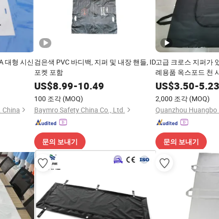
A 대형 시신
검은색 PVC 바디백, 지퍼 및 내장 핸들, ID
고급 크로스 지퍼가 
포켓 포함
례용품 옥스포드 천 
US$
8.99
-
10.49
US$
3.50
-
5.2
100 조각
(MOQ)
2,000 조각
(MOQ)
. China
Baymro Safety China Co., Ltd.
문의 보내기
문의 보내기