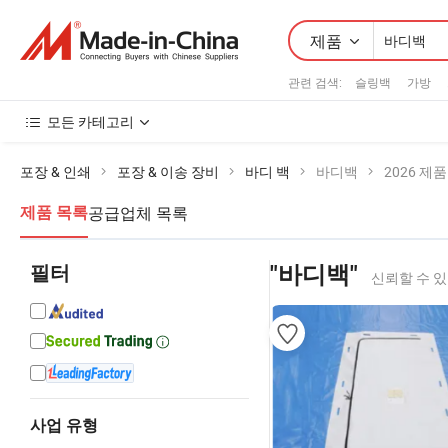
제품
관련 검색:
슬링백
가방
모든 카테고리
포장 & 인쇄
포장 & 이송 장비
바디 백
바디백
2026 제
공급업체 목록
제품 목록
필터
"바디백"
신뢰할 수 
사업 유형