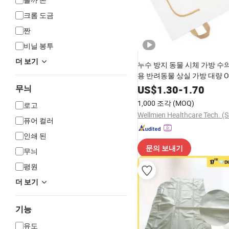
크롬 도금
짠
비닐 봉투
더 보기
누수 방지 동물 시체 가방 수
용 반려동물 상실 가방 대량 
체
US$
1.30
-
1.70
무늬
1,000 조각
(MOQ)
로고
퓨어 컬러
인쇄 된
문의 보내기
무늬
평원
더 보기
기능
유도