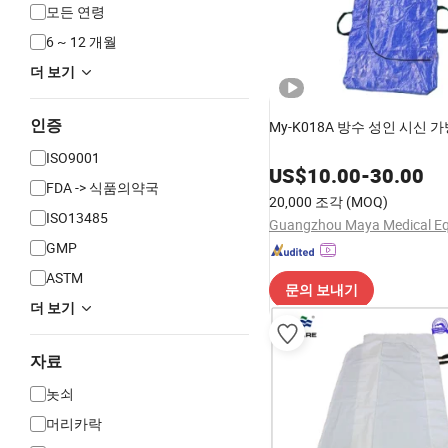
모든 연령
6 ~ 12 개월
더 보기
인증
My-K018A 방수 성인 시신 
ISO9001
US$
10.00
-
30.00
FDA -> 식품의약국
20,000 조각
(MOQ)
ISO13485
GMP
ASTM
문의 보내기
더 보기
자료
놋쇠
머리카락