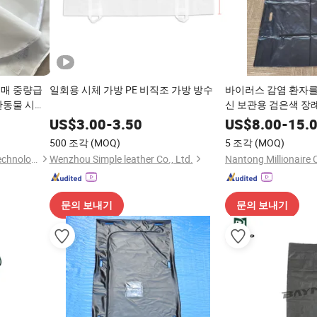
도매 중량급
일회용 시체 가방 PE 비직조 가방 방수
바이러스 감염 환자를 
완동물 시신
신 보관용 검은색 장
US$
3.00
-
3.50
US$
8.00
-
15.
500 조각
(MOQ)
5 조각
(MOQ)
Zhangjiagang Roc Medical Technology Co., Ltd.
Wenzhou Simple leather Co., Ltd.
Nantong Millionaire 
문의 보내기
문의 보내기