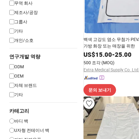
무역 회사
제조사/공장
그룹사
기타
백색 고강도 염소 무첨가 PEV
개인/소호
가방 화장 또는 매장을 위한
US$
15.00
-
25.00
연구개발 역량
500 조각
(MOQ)
ODM
Extra Medical Supply Co. Ltd
OEM
자체 브랜드
문의 보내기
기타
카테고리
바디 백
U자형 컨테이너 백