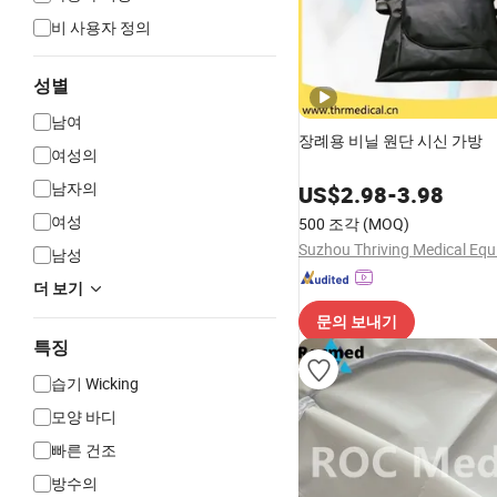
비 사용자 정의
성별
남여
장례용 비닐 원단 시신 가방
여성의
남자의
US$
2.98
-
3.98
여성
500 조각
(MOQ)
남성
더 보기
문의 보내기
특징
습기 Wicking
모양 바디
빠른 건조
방수의