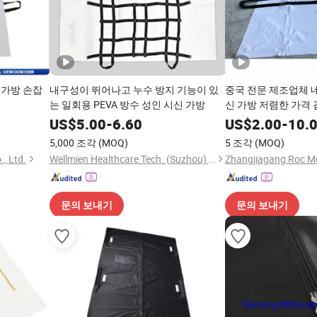
용 가방 손잡
내구성이 뛰어나고 누수 방지 기능이 있
중국 전문 제조업체 네
는 일회용 PEVA 방수 성인 시신 가방
신 가방 저렴한 가격
PEVA 시신 가방 장
US$
5.00
-
6.60
US$
2.00
-
10.
5,000 조각
(MOQ)
5 조각
(MOQ)
, Ltd.
Wellmien Healthcare Tech. (Suzhou) Co., Ltd.
문의 보내기
문의 보내기