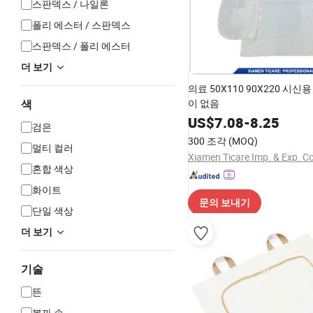
스판덱스 / 나일론
폴리 에스터 / 스판덱스
스판덱스 / 폴리 에스터
더 보기
의료 50X110 90X220 시신
이 없음
색
US$
7.08
-
8.25
검은
300 조각
(MOQ)
멀티 컬러
Xiamen Ticare Imp. & Exp. Co.
혼합 색상
화이트
문의 보내기
단일 색상
더 보기
기술
뜬
볼까 손