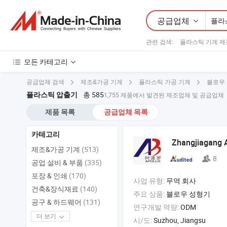
공급업체
관련 검색:
플라스틱 기계 
모든 카테고리
공급업체 검색
제조&가공 기계
플라스틱 가공 기계
블로우 
총 585
플라스틱 압출기
1,755 제품에서 발견된 제조업체 및 공급업체
제품 목록
공급업체 목록
카테고리
Zhangjiagang 
제조&가공 기계
(513)
8
공업 설비 & 부품
(335)
포장 & 인쇄
(170)
사업 유형:
무역 회사
건축&장식재료
(140)
주요 상품:
블로우 성형기
공구 & 하드웨어
(131)
연구개발 역량:
ODM
더 보기
시/도:
Suzhou, Jiangsu