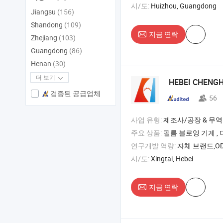
시/도:
Huizhou, Guangdong
Jiangsu
(156)
Shandong
(109)
지금 연락
Zhejiang
(103)
Guangdong
(86)
Henan
(30)
더 보기
HEBEI CHENG
검증된 공급업체
56
사업 유형:
제조사/공장 & 무역
주요 상품:
필름 블로잉 기계 , 다층 블로운 필름 라인 , ABA 필름 블로잉 기계 , 3층 필름 
연구개발 역량:
자체 브랜드,OD
시/도:
Xingtai, Hebei
지금 연락