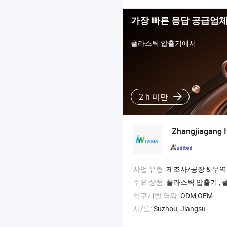
가장 빠른 응답 공급업
플라스틱 압출기에서
2 h 미만
Zhangjiagang I
사업 유형:
제조사/공장 & 무역
주요 상품:
플라스틱 압출기 , 플
연구개발 역량:
ODM,OEM
시/도:
Suzhou, Jiangsu