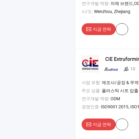
연구개발 역량:
자체 브랜드,OD
시/도:
Wenzhou, Zhejiang
지금 연락
CIE Extruform
10
사업 유형:
제조사/공장 & 무역
주요 상품:
플라스틱 시트 압출
연구개발 역량:
ODM
경영인증:
ISO9001:2015, ISO
지금 연락