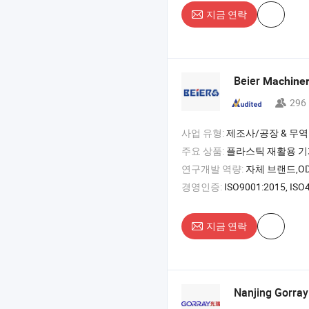
지금 연락
Beier
Machine
296
사업 유형:
제조사/공장 & 무역
주요 상품:
플라스틱 재활용 기계 , 플라스틱 압출 기계 , 플라스틱 펠렛화 기
연구개발 역량:
자체 브랜드,O
경영인증:
ISO9001:2015, ISO45001
지금 연락
Nanjing Gorra