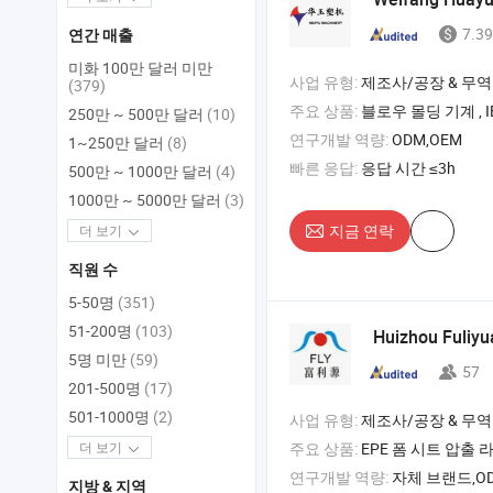
7.39
연간 매출
미화 100만 달러 미만
사업 유형:
제조사/공장 & 무역
(379)
주요 상품:
블로우 몰딩 기계 , IBC 기계 , 블로우 몰딩 
250만 ~ 500만 달러
(10)
연구개발 역량:
ODM,OEM
1~250만 달러
(8)
빠른 응답:
응답 시간 ≤3h
500만 ~ 1000만 달러
(4)
1000만 ~ 5000만 달러
(3)
지금 연락
더 보기
직원 수
5-50명
(351)
51-200명
(103)
Huizhou Fuliy
5명 미만
(59)
57
201-500명
(17)
501-1000명
(2)
사업 유형:
제조사/공장 & 무역
주요 상품:
EPE 폼 시트 압출 라인 , EPE 폼 과일 네트 압출 라인 , 플라
더 보기
연구개발 역량:
자체 브랜드,OD
지방 & 지역