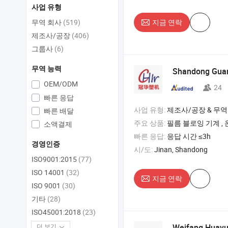
사업 유형
무역 회사
(519)
지금 연락
제조사/공장
(406)
그룹사
(6)
무역 능력
Shandong Gua
OEM/ODM
24
빠른 응답
사업 유형:
제조사/공장 & 무역
빠른 배달
주요 상품:
필름 블로잉 기계 , 온실 필름 블로잉 기계
소액결제
빠른 응답:
응답 시간 ≤3h
경영인증
시/도:
Jinan, Shandong
ISO9001:2015
(77)
ISO 14001
(32)
지금 연락
ISO 9001
(30)
기타
(28)
ISO45001:2018
(23)
Weifang Huay
더 보기