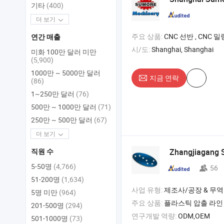
기타
(400)
더 보기
주요 상품:
CNC 선반 , CNC 밀링 머신 , 수동 선반 
연간 매출
시/도:
Shanghai, Shanghai
미화 100만 달러 미만
(5,900)
1000만 ~ 5000만 달러
지금 연락
(86)
1~250만 달러
(76)
500만 ~ 1000만 달러
(71)
250만 ~ 500만 달러
(67)
더 보기
Zhangjiagang 
직원 수
5-50명
(4,766)
56
51-200명
(1,634)
사업 유형:
제조사/공장 & 무역
5명 미만
(964)
주요 상품:
플라스틱 압출 라인 , 플라
201-500명
(294)
연구개발 역량:
ODM,OEM
501-1000명
(73)