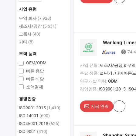
사업 유형
무역 회사
(7,928)
제조사/공장
(5,631)
그룹사
(48)
기타
(8)
Wanlong Times 
74.4
무역 능력
OEM/ODM
사업 유형:
제조사/공장 & 무역
빠른 응답
주요 상품:
절단기 , 다이아몬드 톱날 , 
빠른 배달
연구개발 역량:
ODM
소액결제
경영인증:
ISO9001:2015, ISO45001
경영인증
지금 연락
ISO9001:2015
(1,410)
ISO 14001
(690)
ISO45001:2018
(526)
ISO 9001
(410)
Shanghai Sumor