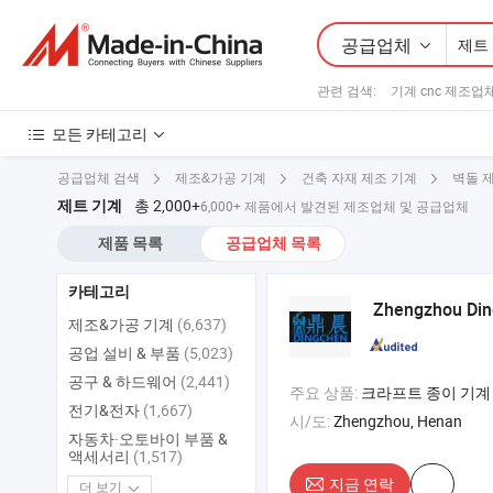
공급업체
관련 검색:
기계 cnc 제조업
모든 카테고리
공급업체 검색
제조&가공 기계
건축 자재 제조 기계
벽돌 
총 2,000+
제트 기계
6,000+ 제품에서 발견된 제조업체 및 공급업체
제품 목록
공급업체 목록
카테고리
Zhengzhou Di
제조&가공 기계
(6,637)
공업 설비 & 부품
(5,023)
공구 & 하드웨어
(2,441)
주요 상품:
크라프트 종이 기계 , 화장지 기계 , 티슈 기계 , 
전기&전자
(1,667)
시/도:
Zhengzhou, Henan
자동차·오토바이 부품 &
액세서리
(1,517)
지금 연락
더 보기