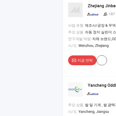
Zhejiang Jinb
187
사업 유형:
제조사/공장 & 무역
주요 상품:
자동 정지 실린더 스
연구개발 역량:
자체 브랜드,OD
시/도:
Wenzhou, Zhejiang
지금 연락
Yancheng Odd
주요 상품:
쌀 밀 기계 , 쌀 광택기 , 쌀 백색기 , 
시/도:
Yancheng, Jiangsu