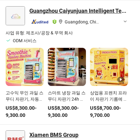
Guangzhou Caiyunjuan Intelligent Technology Co., Ltd.
Guangdong, China
사업 유형:
제조사/공장 & 무역 회사
ODM 서비스
고수익 무인 과일 스
스마트 냉장 과일 스
상업용 프렌치 프라
무디 자판기, 자동
무디 자판기 24h 셀
이 자판기 기름에 튀
혼합 냉동 음료 자판
프 서비스 자동 세척
긴 간식 튀김 식당
US$
8,300.00
-
US$
8,300.00
-
US$
8,700.00
-
기 소매업체 피트니
냉동 과일 쉐이크 블
9,300.00
9,300.00
9,700.00
스 센터용
렌딩 키오스크, 다양
한 결제 시스템 포함
Xiamen BMS Group