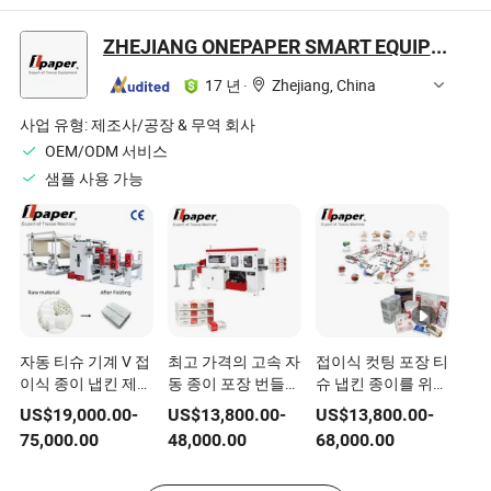
ZHEJIANG ONEPAPER SMART EQUIPMENT CO., LTD.
17 년
·
Zhejiang, China
사업 유형:
제조사/공장 & 무역 회사
OEM/ODM 서비스
샘플 사용 가능
자동 티슈 기계 V 접
최고 가격의 고속 자
접이식 컷팅 포장 티
이식 종이 냅킨 제조
동 종이 포장 번들
슈 냅킨 종이를 위한
기계 자동 손 타올
기계
완전 자동 티슈 기계
US$
19,000.00
-
US$
13,800.00
-
US$
13,800.00
-
생산 라인 판매용 기
라인
75,000.00
48,000.00
68,000.00
계