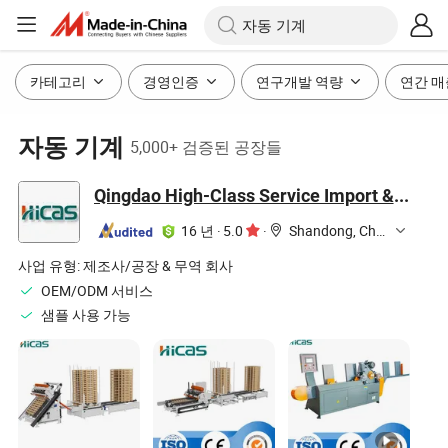
카테고리
경영인증
연구개발 역량
연간 매
자동 기계
5,000+ 검증된 공장들
Qingdao High-Class Service Import & Export Co., Ltd.
16 년
·
5.0
·
Shandong, China
사업 유형:
제조사/공장 & 무역 회사
OEM/ODM 서비스
샘플 사용 가능