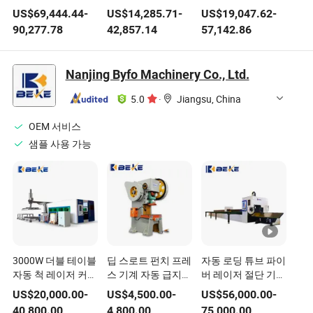
문 산업 기계 금속
CNC 기계 밀링 선반
CNC OEM 기계 가
US$
69,444.44
-
US$
14,285.71
-
US$
19,047.62
-
성형 가공 도구 자동
더블 헤드 선반 CNC
공 선반 밀링 선반
90,277.78
42,857.14
57,142.86
차 부품 생산 합금
선반 및 밀링
턴 밀
휠 브레이크 디스크
스핀들 기계
Nanjing Byfo Machinery Co., Ltd.
5.0
·
Jiangsu, China
OEM 서비스
샘플 사용 가능
3000W 더블 테이블
딥 스로트 펀치 프레
자동 로딩 튜브 파이
자동 척 레이저 커터
스 기계 자동 급지
버 레이저 절단 기계
강철 금속 튜브 파이
전동 프레스 기계
고출력 CNC 파이프
US$
20,000.00
-
US$
4,500.00
-
US$
56,000.00
-
프 시트 평판 3015
6000W 12000W
40,800.00
4,800.00
75,000.00