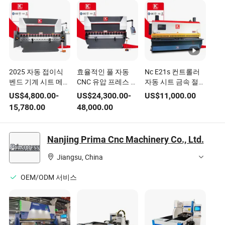
2025 자동 접이식
효율적인 풀 자동
Nc E21s 컨트롤러
벤드 기계 시트 메탈
CNC 유압 프레스 브
자동 시트 금속 절단
엣지 강철 굽힘 포르
레이크 기계, 신뢰할
기
US$
4,800.00
-
US$
24,300.00
-
US$
11,000.00
션 브레이크 바 접기
수 있는 판금 굽힘에
15,780.00
48,000.00
벤더 프레스 브레이
사용됨
크 기계 E21 컨트롤
러 파이프 벤딩 기계
Nanjing Prima Cnc Machinery Co., Ltd.
가격
Jiangsu, China
OEM/ODM 서비스