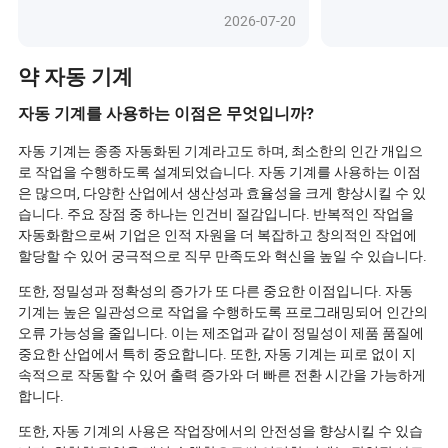
에서 제약에 이르기까지 다양한 산업
제조와 지속 가
2026-07-20
에서 효율성과 다재다능성을 재정의하
열면서, 글로벌
고 있습니다. 하이브리드 기술, AI 기반
택에 직면하고 
품질 관리, 생분해성 재료와의 호환성
에 대비하고, 효
약 자동 기계
을 갖춘 로토그라비어 프레스는 시장
능하고 에너지 
트렌드를 따라가는 것에 그치지 않고,
갈 것인가? 신뢰
자동 기계를 사용하는 이점은 무엇입니까?
트렌드를 설정합니다. 차세대 인쇄 기
경쟁에서 귀사의
술이 제조업의 미래를 어떻게 형성하
가, 뒤처질 것인
자동 기계는 종종 자동화된 기계라고도 하며, 최소한의 인간 개입으
고 있는지 확인할 준비가 되셨나요? 이
래를 형성하는 트
로 작업을 수행하도록 설계되었습니다. 자동 기계를 사용하는 이점
산업 혁명을 이끄는 혁신과 실제 성공
알아보세요.
은 많으며, 다양한 산업에서 생산성과 효율성을 크게 향상시킬 수 있
사례를 발견해 보세요.
습니다. 주요 장점 중 하나는 인건비 절감입니다. 반복적인 작업을
자동화함으로써 기업은 인적 자원을 더 복잡하고 창의적인 작업에
할당할 수 있어 궁극적으로 직무 만족도와 혁신을 높일 수 있습니다.
또한, 정밀성과 정확성의 증가가 또 다른 중요한 이점입니다. 자동
기계는 높은 일관성으로 작업을 수행하도록 프로그래밍되어 인간의
오류 가능성을 줄입니다. 이는 제조업과 같이 정밀성이 제품 품질에
중요한 산업에서 특히 중요합니다. 또한, 자동 기계는 피로 없이 지
속적으로 작동할 수 있어 출력 증가와 더 빠른 전환 시간을 가능하게
합니다.
또한, 자동 기계의 사용은 작업장에서의 안전성을 향상시킬 수 있습