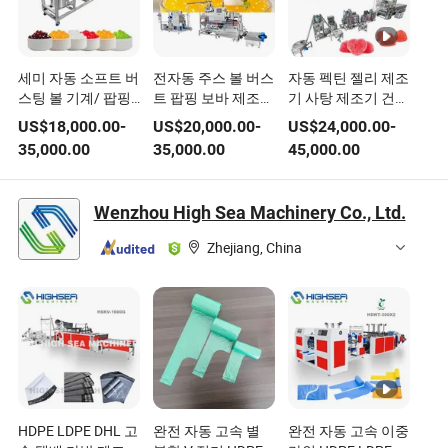
세미 자동 소프트 버
전자동 주스 볼 버스
자동 펙틴 젤리 제조
스팅 볼 기계/ 팝핑
트 팝핑 보바 제조기
기 사탕 제조기 건강
보바 기계 젤리 볼
판매
한 모발 보호 젤리
US$
18,000.00
-
US$
20,000.00
-
US$
24,000.00
-
기계
아이볼 자동 부드러
35,000.00
35,000.00
45,000.00
운 사탕 기계
Wenzhou High Sea Machinery Co., Ltd.
Zhejiang, China
HDPE LDPE DHL 고
완전 자동 고속 별
완전 자동 고속 이중