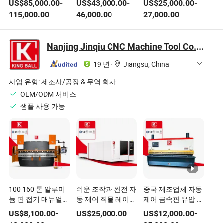
US$
85,000.00
-
US$
43,000.00
-
US$
25,000.00
-
소우젯 워터젯 5 축
트웨어 석재 절단
석영 블록
115,000.00
46,000.00
27,000.00
CNC 화강암 대리석
Machin5 축 CNC 브
브리지 절단기 및 워
리지 톱 기계 대리
터젯 미국에서
석, 주방 조리대 제
Nanjing Jinqiu CNC Machine Tool Co., Ltd.
작 미국에서
19 년
·
Jiangsu, China
사업 유형:
제조사/공장 & 무역 회사
OEM/ODM 서비스
샘플 사용 가능
100 160 톤 알루미
쉬운 조작과 완전 자
중국 제조업체 자동
늄 판 접기 매뉴얼
동 제어 직물 레이저
제어 금속판 유압 스
자동 CNC Nc
절단기 서비스 제공
윙 빔 절단기
US$
8,100.00
-
US$
25,000.00
US$
12,000.00
-
4+1axis 6 1 유압 시