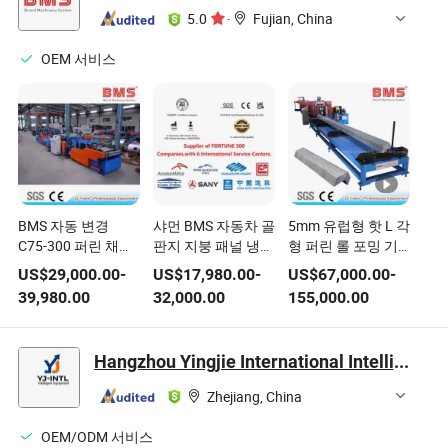
5.0
·
Fujian, China
OEM 서비스
BMS 자동 변경
샤먼 BMS 자동차 골
5mm 유럽형 핫 L 각
C75-300 퍼린 채널
판지 지붕 패널 냉간
형 퍼린 롤 포밍 기
냉간 압연 성형기 롤
압연 기계 롤 포밍
계 자동 적재기 포함
US$
29,000.00
-
US$
17,980.00
-
US$
67,000.00
-
러 포머 기계 PLC 시
기계 PPGI 재료 제
39,980.00
32,000.00
155,000.00
스템 공장 가격
작
Hangzhou Yingjie International Intelligent Equipment Co., Ltd.
Zhejiang, China
OEM/ODM 서비스