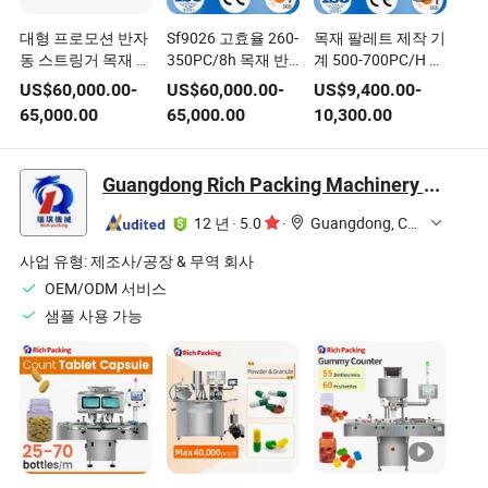
대형 프로모션 반자
Sf9026 고효율 260-
목재 팔레트 제작 기
동 스트링거 목재 못
350PC/8h 목재 반
계 500-700PC/H 유
박기 기계 1000-
자동 팔레트 못 박기
압 조절 각도 자동
US$
60,000.00
-
US$
60,000.00
-
US$
9,400.00
-
3000 못 코일 목재
기계 사이판에서
목재 팔레트 모서리
65,000.00
65,000.00
10,300.00
팔레트 제작 기계 판
기계 자동 급지 기능
매
포함
Guangdong Rich Packing Machinery Co., Ltd.
12 년
·
5.0
·
Guangdong, China
사업 유형:
제조사/공장 & 무역 회사
OEM/ODM 서비스
샘플 사용 가능