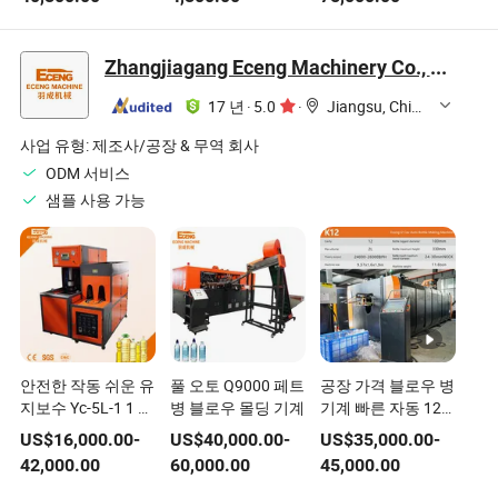
CNC 파이버 레이저
절단기
Zhangjiagang Eceng Machinery Co., Ltd.
17 년
·
5.0
·
Jiangsu, China
사업 유형:
제조사/공장 & 무역 회사
ODM 서비스
샘플 사용 가능
안전한 작동 쉬운 유
풀 오토 Q9000 페트
공장 가격 블로우 병
지보수 Yc-5L-1 1 캐
병 블로우 몰딩 기계
기계 빠른 자동 12
비티 반자동 애완동
캐비티 병 제조 기계
US$
16,000.00
-
US$
40,000.00
-
US$
35,000.00
-
물 블로잉 기계 플라
20000-26000bph
42,000.00
60,000.00
45,000.00
스틱 병 제조 기계
음료 생산 자동 PET
장비 라인
블로잉 기계