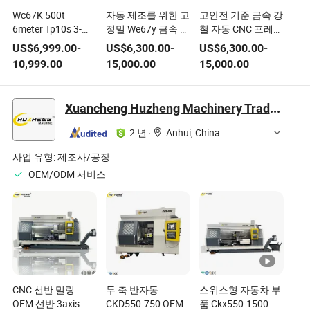
Wc67K 500t
자동 제조를 위한 고
고안전 기준 금속 강
6meter Tp10s 3-
정밀 We67y 금속 시
철 자동 CNC 프레스
Axis 플레이트 프레
트 벤딩 기계
브레이크 기계 금속
US$
6,999.00
-
US$
6,300.00
-
US$
6,300.00
-
스 브레이크 기계
스테인리스 강판 유
10,999.00
15,000.00
15,000.00
100t 200t 400t
압 굽힘 기계
Da53/66/69t 자동
CNC 유압 시트 벤더
Xuancheng Huzheng Machinery Trading Co., Ltd.
기계 시트 금속 벤딩
기계
2 년
·
Anhui, China
사업 유형:
제조사/공장
OEM/ODM 서비스
CNC 선반 밀링
두 축 반자동
스위스형 자동차 부
OEM 선반 3axis 전
CKD550-750 OEM
품 Ckx550-1500