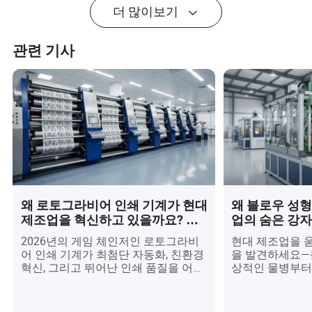
더 많이보기
관련 기사
왜 로토그라비어 인쇄 기계가 현대
왜 블로우 성형
제조업을 혁신하고 있을까요? 놀
업의 숨은 강
라실 겁니다!
2026년의 게임 체인저인 로토그라비
현대 제조업을 
어 인쇄 기계가 최첨단 자동화, 친환경
을 발견하세요—블
혁신, 그리고 뛰어난 인쇄 품질을 어떻
상적인 물병부터
게 결합하는지 알아보세요. 지속 가능
지, 이 혁신적인
하고 맞춤형 포장에 대한 글로벌 수요
화, IoT 통합,
가 급증함에 따라, 이러한 기계는 식품
혁신하고 있습니다