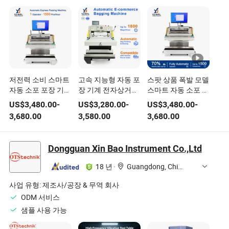
저전력 소비 스마트
고속 지능형 자동 포
스팟 상품 폭발 모델
자동 소포 포장 기계
장 기계 전자상거래
스마트 자동 소포 포
크로스 보더 전자상
특급 물류 포장 다기
장 자동 백기계 창고
US$
3,480.00
-
US$
3,280.00
-
US$
3,480.00
-
거래 창고용
능 자동 포장기
조립 라인용
3,680.00
3,580.00
3,680.00
Dongguan Xin Bao Instrument Co.,Ltd
18 년
·
Guangdong, China
사업 유형:
제조사/공장 & 무역 회사
ODM 서비스
샘플 사용 가능