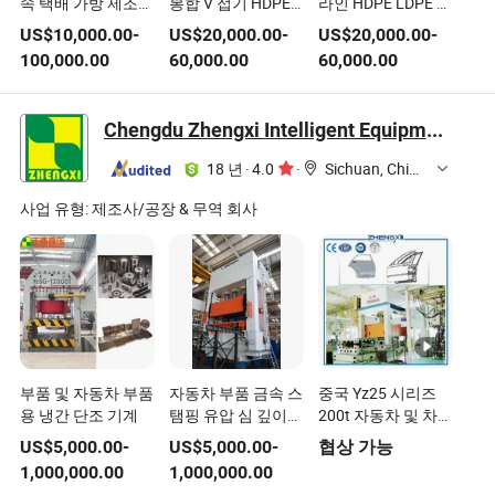
속 택배 가방 제조
봉합 V 접기 HDPE
라인 HDPE LDPE 생
가격, FedEx, EMS
LDPE 생분해성 쓰
분해성 쓰레기 쇼핑
US$
10,000.00
-
US$
20,000.00
-
US$
20,000.00
-
익스프레스 가방 측
레기 비닐봉지 제조
T-셔츠 S-컷 비닐봉
100,000.00
60,000.00
60,000.00
면 밀봉 택배 가방
기계 롤 티셔츠 조끼
지 제작 기계 가격
제작 기계 자동 접착
봉투 자동 리와인더
자동 장력 속도
제 포함
가격
300PCS/Min
Chengdu Zhengxi Intelligent Equipment Group Co., Ltd.
18 년
·
4.0
·
Sichuan, China
사업 유형:
제조사/공장 & 무역 회사
부품 및 자동차 부품
자동차 부품 금속 스
중국 Yz25 시리즈
용 냉간 단조 기계
탬핑 유압 심 깊이
200t 자동차 및 차체
성형 프레스 기계
패널 제작용 유압 프
US$
5,000.00
-
US$
5,000.00
-
협상 가능
500 T/600ton 유압
레스 기계
1,000,000.00
1,000,000.00
프레스