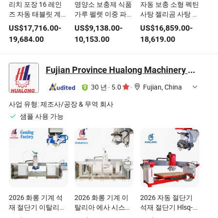
리치 포장 16 레인
영양소 보충제 식품
자동 보충 소형 펙틴
즈 자동 태블릿 계수
가루 펠렛 이중 파종
사탕 젤리곰 사탕 충
기 자동 캡슐 충전
반자동 캡슐 충전기
전 카운터 병 충전
US$
17,716.00
-
US$
9,138.00
-
US$
16,859.00
-
병입 기계 병 캡슐
제작 기계 장비 반자
및 계수 기계
19,684.00
10,153.00
18,619.00
계수기
동 캡슐 충전기
Fujian Province Hualong Machinery Co., Ltd.
30 년
·
5.0
·
Fujian, China
사업 유형:
제조사/공장 & 무역 회사
샘플 사용 가능
2026 화롱 기계 석
2026 화롱 기계 이
2026 자동 절단기
재 절단기 이탈리아
탈리아 에사 시스템
석재 절단기 Hlsq-
시스템 자동 다기능
자동 프로그램 소프
450 대리석 화강암