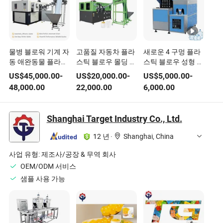
물병 블로워 기계 자
고품질 자동차 플라
새로운 4 구멍 플라
동 애완동물 플라스
스틱 블로우 몰딩 기
스틱 블로우 성형 기
틱 병 블로우 성형
계 펫 프리폼 블로잉
계 반자동 블로우 성
US$
45,000.00
-
US$
20,000.00
-
US$
5,000.00
-
기계
기계
형 기계
48,000.00
22,000.00
6,000.00
Shanghai Target Industry Co., Ltd.
12 년
·
Shanghai, China
사업 유형:
제조사/공장 & 무역 회사
OEM/ODM 서비스
샘플 사용 가능