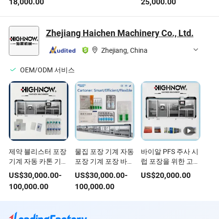
18,000.00
25,000.00
트 벤더 섹션 중국
금속 강철 전문 프레
스 브레이크 벤딩 머
Zhejiang Haichen Machinery Co., Ltd.
신
Zhejiang, China
OEM/ODM 서비스
제약 블리스터 포장
물집 포장 기계 자동
바이알 PFS 주사 시
기계 자동 카톤 기계
포장 기계 포장 바이
럽 포장을 위한 고속
포장 바이알, /Bfs/
알 BFS 주사기 펜 앰
자동 카톤 기계
US$
30,000.00
-
US$
30,000.00
-
US$
20,000.00
주사기 펜. /앰플 혼
플
100,000.00
100,000.00
합 포장 기계 가격