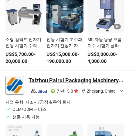
소형 컴팩트 전자기
진동 시험기 고주파
Mfi 자동 용융 흐름
진동 시험기 수직 수
전자기 진동기 자동
지수 시험기 플라스
평 양방향 진동 시험
차 부품 전자 제품
틱 시험기
US$
5,700.00
-
US$
15,000.00
-
US$
2,000.00
-
테이블 포장 및 자동
진동 시험대
20,000.00
190,000.00
4,000.00
차 부품 시험용
Taizhou Pairui Packaging Machinery Co., Ltd.
7 년
·
5.0
·
Zhejiang, China
사업 유형:
제조사/공장 & 무역 회사
OEM/ODM 서비스
샘플 사용 가능