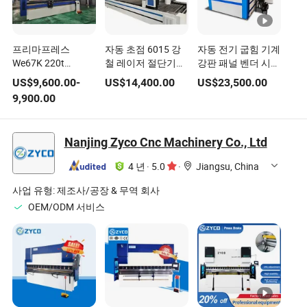
프리마프레스
자동 초점 6015 강
자동 전기 굽힘 기계
We67K 220t
철 레이저 절단기
강판 패널 벤더 시트
3200mm 자동 CNC
3mm 5mm 고속 레
재료용
US$
9,600.00
-
US$
14,400.00
US$
23,500.00
유압 연강 판금 시트
이툴스 레이저 헤드
9,900.00
프레스 브레이크 벤
금속 알루미늄용
딩 기계
Nanjing Zyco Cnc Machinery Co., Ltd
4 년
·
5.0
·
Jiangsu, China
사업 유형:
제조사/공장 & 무역 회사
OEM/ODM 서비스