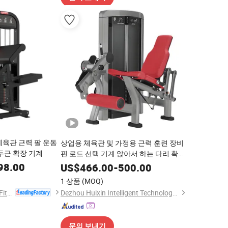
체육관 근력 팔 운동
상업용 체육관 및 가정용 근력 훈련 장비
두근 확장 기계
핀 로드 선택 기계 앉아서 하는 다리 확장
기계
98.00
US$
466.00
-
500.00
1 상품
(MOQ)
Shandong Tianzhan Fitness Equipment Co., Ltd.
Dezhou Huixin Intelligent Technology Co., Ltd.
문의 보내기