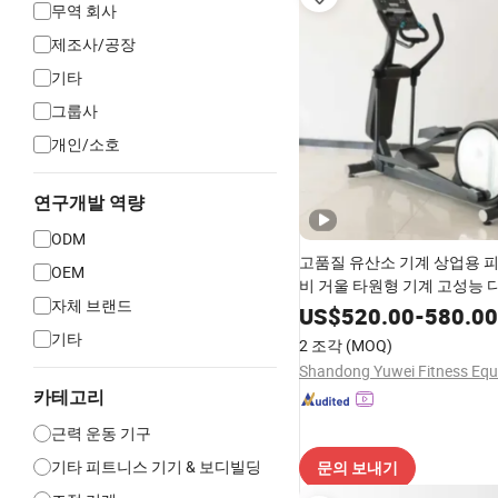
무역 회사
제조사/공장
기타
그룹사
개인/소호
연구개발 역량
ODM
고품질 유산소 기계 상업용 
OEM
비 거울 타원형 기계 고성능 
자체 브랜드
관 사용용
US$
520.00
-
580.00
기타
2 조각
(MOQ)
카테고리
근력 운동 기구
기타 피트니스 기기 & 보디빌딩
문의 보내기