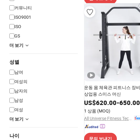
커뮤니티
ISO9001
ISO
GS
더 보기
성별
남여
여성의
운동 몸 체육관 피트니스 장비
남자의
상업용 스미스 머신
남성
US$
620.00
-
650.00
여성
1 상품
(MOQ)
All Universe Fitness Technology (Qingdao) Co., Ltd.
더 보기
나이
문의 보내기