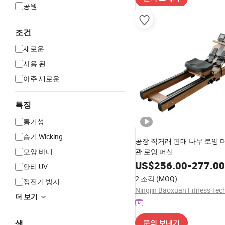
공원
조건
새로운
사용 된
아주 새로운
특징
통기성
습기 Wicking
공장 직거래 판매 나무 로잉 
모양 바디
관 로잉 머신
US$
256.00
-
277.00
안티 UV
2 조각
(MOQ)
정전기 방지
더 보기
색
문의 보내기