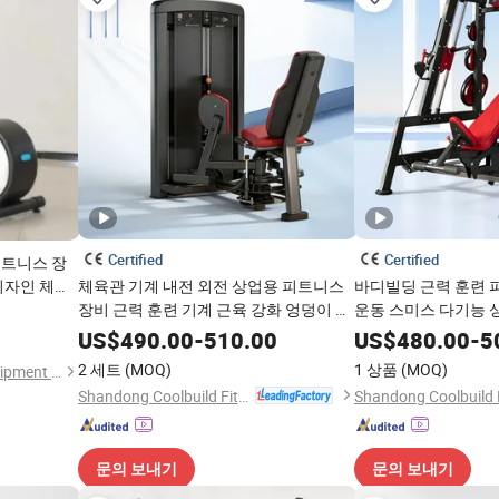
Certified
Certified
피트니스 장
디자인 체육
체육관 기계 내전 외전 상업용 피트니스
바디빌딩 근력 훈련 
장비 근력 훈련 기계 근육 강화 엉덩이 기
운동 스미스 다기능 
계 스포츠 운동 장비
피트니스 기계
US$
490.00
-
510.00
US$
480.00
-
5
2 세트
(MOQ)
1 상품
(MOQ)
Shandong Yuwei Fitness Equipment Co., Ltd
Shandong Coolbuild Fitness Equipment Co., Ltd
문의 보내기
문의 보내기