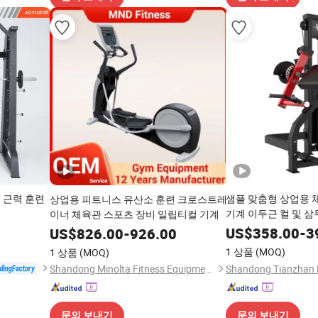
 근력 훈련
샘플 맞춤형 상업용 
상업용 피트니스 유산소 훈련 크로스트레
기계 이두근 컬 및 삼
이너 체육관 스포츠 장비 일립티컬 기계
US$
358.00
-
3
US$
826.00
-
926.00
1 상품
(MOQ)
1 상품
(MOQ)
Shandong Minolta Fitness Equipment Co., Ltd
문의 보내기
문의 보내기