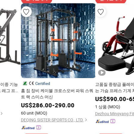
Certified
 이중 기능
고품질 중량급 플레이
트 레그 프레
홈 짐 장비 케이블 크로스오버 파워 스쿼
는 가슴 프레스 기계
트 랙 스미스 머신
US$
590.00
-
6
US$
286.00
-
290.00
1 상품
(MOQ)
60 unit
(MOQ)
DEQING SISTER SPORTS CO., LTD.