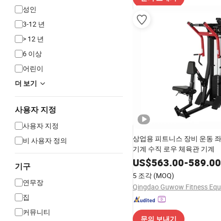
성인
3-12 년
> 12 년
6 이상
어린이
더 보기
사용자 지정
사용자 지정
상업용 피트니스 장비 운동 좌
비 사용자 정의
기계 수직 로우 체육관 기계
US$
563.00
-
589.00
기구
5 조각
(MOQ)
연무장
집
커뮤니티
문의 보내기