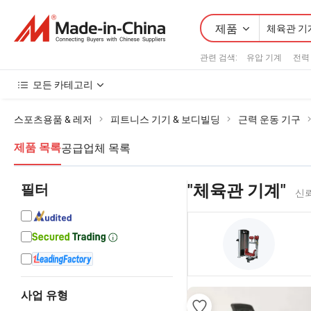
제품
관련 검색:
유압 기계
전력
모든 카테고리
스포츠용품 & 레저
피트니스 기기 & 보디빌딩
근력 운동 기구
공급업체 목록
제품 목록
필터
"체육관 기계"
신뢰
사업 유형