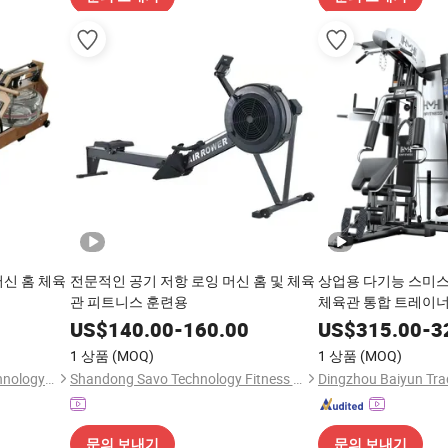
머신 홈 체육
전문적인 공기 저항 로잉 머신 홈 및 체육
상업용 다기능 스미스
관 피트니스 훈련용
체육관 통합 트레이
US$
140.00
-
160.00
US$
315.00
-
3
1 상품
(MOQ)
1 상품
(MOQ)
Ningjin Baoxuan Fitness Technology Co., Ltd.
Shandong Savo Technology Fitness Equipment Co., Ltd.
Dingzhou Baiyun Trad
문의 보내기
문의 보내기