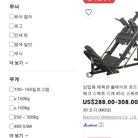
무늬
퓨어 컬러
로고
인쇄 된
염색 일반
무늬
더 보기
무게
상업용 체육관 플레이트 로드
100~160킬로그램
해크 스쿼트 기계 45도 스쿼
≥ 160kg
스 기계
US$
288.00
-
308.00
≤ 100kg
30 조각
(MOQ)
250 ~ 300kg
Nantong Wekeeping Co. Ltd.
400 GSM
더 보기