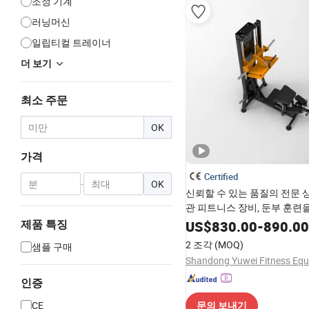
조정 기계
러닝머신
일립티컬 트레이너
더 보기
최소 주문
OK
가격
Certified
-
OK
신뢰할 수 있는 품질의 전문 
관 피트니스 장비, 둔부 훈련
글루트 킥백 프로 기계
US$
830.00
-
890.00
제품 특징
2 조각
(MOQ)
샘플 구매
인증
CE
문의 보내기