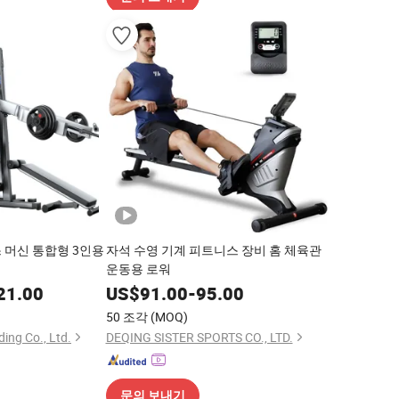
 머신 통합형 3인용
자석 수영 기계 피트니스 장비 홈 체육관
너
운동용 로워
21.00
US$
91.00
-
95.00
50 조각
(MOQ)
ing Co., Ltd.
DEQING SISTER SPORTS CO., LTD.
문의 보내기