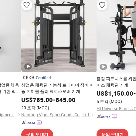
Certified
홈짐 피트니스를 위한
상업용 체육
상업용 체육관 기능성 트레이너 장비 이
미스 체육관 기계
을 위한 맥스
중 케이블 풀리 크로스오버 기계
US$
1,150.00
-
US$
785.00
-
845.00
5 조각
(MOQ)
20 조각
(MOQ)
Shandong Yuwei Fitness Equipment Co., Ltd
Nantong Vigor Sport Goods Co., Ltd.
문의 보내기
문의 보내기