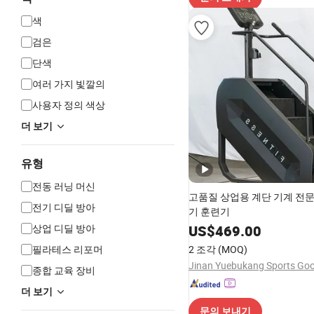
색
검은
단색
여러 가지 빛깔의
사용자 정의 색상
더 보기
유형
전동 러닝 머신
고품질 상업용 계단 기계 전문
전기 디딜 방아
기 훈련기
상업 디딜 방아
US$
469.00
필라테스 리포머
2 조각
(MOQ)
종합 교육 장비
더 보기
문의 보내기