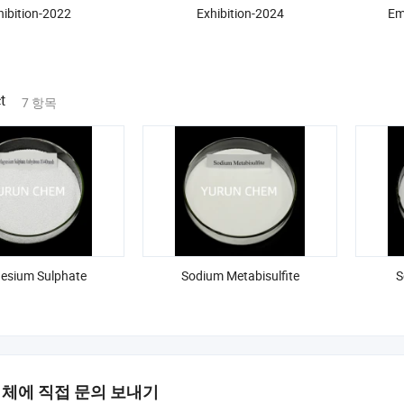
hibition-2022
Exhibition-2024
Em
t
7 항목
esium Sulphate
Sodium Metabisulfite
S
업체에 직접 문의 보내기