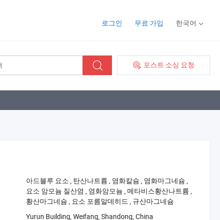
로그인
무료 가입
한국어
포스트 소싱 요청
‪아드블루 요소‬
,
‪탄산나트륨‬
,
‪염화칼슘‬
,
‪염화마그네슘‬
,
요소 암모늄 질산염‬
,
‪염화암모늄‬
,
‪메타비스황산나트륨‬
,
황산마그네슘‬
,
‪요소 포름알데히드‬
,
‪규산마그네슘‬
Yurun Building, Weifang, Shandong, China