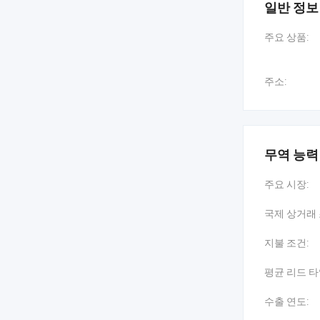
일반 정보
, 우리는 중국
주요 상품:
그리고 이스
많은 국제적인
주소:
명 이상의 직
. 8개의 선
무역 능력
있으며 6개의
주요 시장:
이외에 우리는
국제 상거래 
거의 1만 명
지불 조건:
최고의 성과
평균 리드 타
4개의 주요 
수출 연도:
전 세계적으