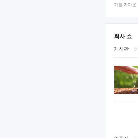
가장 가까운 
, 극심한 농
위한 대학.
전 세계 10
회사 쇼
명의 팜은 
게시판
2
적은 투자로 
농부들이 수
식품 안전 및
유룬 케미칼
우리는 유룬 케