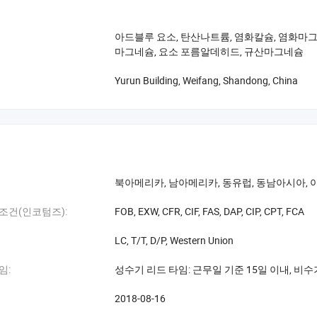
, 미국, 노르웨이, 독일,
아드블루 요소, 탄산나트륨, 염화칼슘, 염화마그
라엘의 과학 연구 협력과 재능 경작을 위해
마그네슘, 요소 포름알데히드, 규산마그네슘
 최고 전문가들이 저희와 함께 참가하기 위해 500
Yurun Building, Weifang, Shandong, China
원을 보유한 1급 R&D 팀을 구축했습니다
도적인 전국 혁신 플랫폼을 보유하고
 산업 표준을 준수합니다. 4개의 국가 표준과 2개의 국제 기준
북아메리카, 남아메리카, 동유럽, 동남아시아, 
 "국가 과학 및 기술 발전 상"의 두 배의 상을 수상했고
조건(인코텀즈):
FOB, EXW, CFR, CIF, FAS, DAP, CIP, CPT, FCA
의 해외 직원으로 팀을 구성하였습니다. 최고의 특수 비료 생산 기술, 글로
LC, T/T, D/P, Western Union
를 내다
임:
성수기 리드 타임: 근무일 기준 15일 이내, 비수
해외 연구 개발 센터에 의존하는 기술, 시장, 자본 및 인재 글로벌화의 목표
2018-08-16
로 가장 앞선 기술을 기반으로 가장 큰 규모의 새로운 유형의 비료 회사를