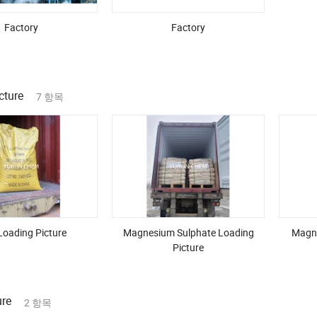
Factory
Factory
cture
7 항목
oading Picture
Magnesium Sulphate Loading
Magne
Picture
ure
2 항목