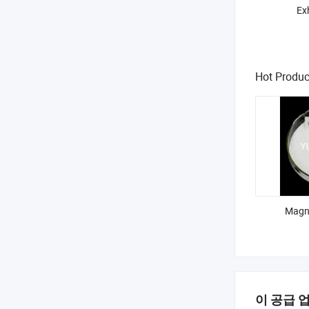
Ex
Hot Produc
Magn
이 공급 