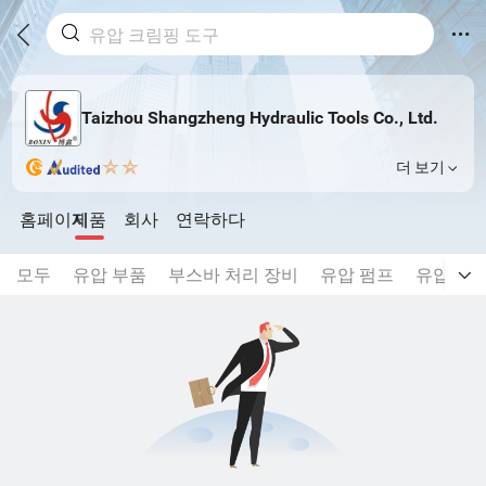
Taizhou Shangzheng Hydraulic Tools Co., Ltd.
더 보기
홈페이지
제품
회사
연락하다
모두
유압 부품
부스바 처리 장비
유압 펌프
유압 기어