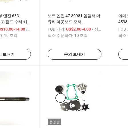
 엔진 63D-
보트 엔진 47-89981 임펠러 머
야마보
 수조 펌프 수리 키
큐리 아웃보드 모터
459
트 엔진
50/55/60HP
야마
/ 상품
FOB 가격:
/ 상품
FOB
S$10.00-14.00
US$2.00-4.00
40/5
:
10 조각
최소 주문하다:
10 조각
최소 
의 보내기
문의 보내기
동영상