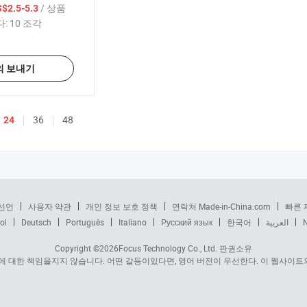
러 48/55HP
/ 상품
$2.5-5.3
:
10 조각
의 보내기
36
48
24
선언
사용자 약관
개인 정보 보호 정책
연락처 Made-in-China.com
빠른 
ol
Deutsch
Português
Italiano
Русский язык
한국어
العربية
Copyright ©2026
Focus Technology Co., Ltd.
판권소유
 대한 책임을지지 않습니다. 어떤 갈등이있다면, 영어 버전이 우선한다. 이 웹사이트의