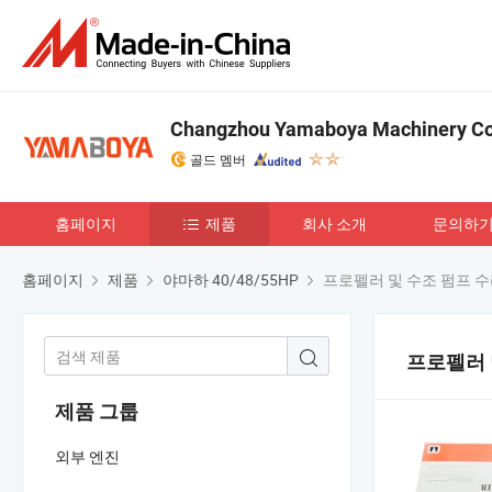
Changzhou Yamaboya Machinery Co.
골드 멤버
홈페이지
제품
회사 소개
문의하
홈페이지
제품
야마하 40/48/55HP
프로펠러 및 수조 펌프 수
프로펠러 
제품 그룹
외부 엔진