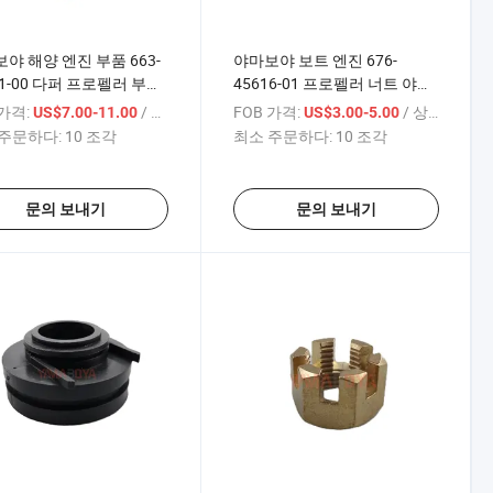
야 해양 엔진 부품 663-
야마보야 보트 엔진 676-
81-00 다퍼 프로펠러 부시
45616-01 프로펠러 너트 야마
하 보트 엔진용
하 외부 모터 부품 40HP
 가격:
/ 상품
FOB 가격:
/ 상품
US$7.00-11.00
US$3.00-5.00
0/60HP 66345981
67645616
주문하다:
10 조각
최소 주문하다:
10 조각
문의 보내기
문의 보내기