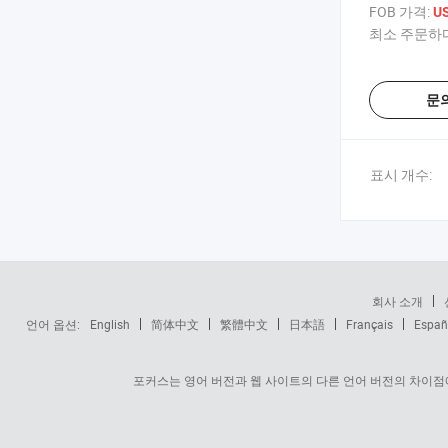
수조 펌프 임펠
FOB 가격:
US
최소 주문하다
문
표시 개수:
회사 소개
언어 옵션:
English
简体中文
繁體中文
日本語
Français
Españ
포커스는 영어 버전과 웹 사이트의 다른 언어 버전의 차이점에