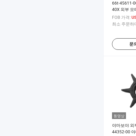
66t-45611-
40X 외부 
로펠러 샤프
FOB 가격:
U
최소 주문하다
문
동영상
야마보야 외부
44352-00