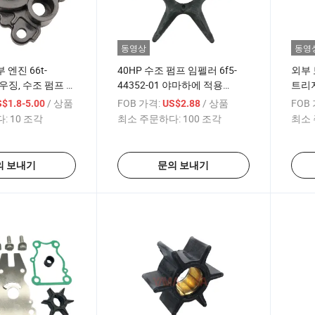
동영상
동영
엔진 66t-
40HP 수조 펌프 임펠러 6f5-
외부 
 하우징, 수조 펌프 야
44352-01 야마하에 적용
트리지
2 스트로크 외부 모
E40g/J 외부 모터
4432
/ 상품
FOB 가격:
/ 상품
FOB
$1.8-5.00
US$2.88
Stro
:
10 조각
최소 주문하다:
100 조각
최소 
의 보내기
문의 보내기