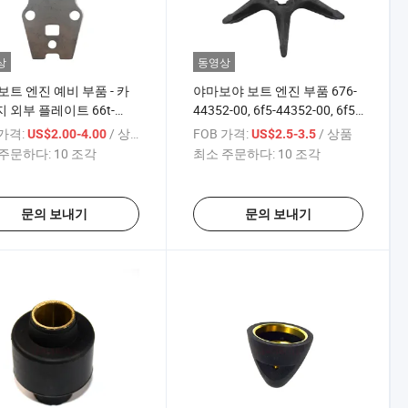
상
동영상
보트 엔진 예비 부품 - 카
야마보야 보트 엔진 부품 676-
 외부 플레이트 66t-
44352-00, 6f5-44352-00, 6f5-
3-00 25/30/40HP 2/4-
44352-02 야마하 해양 엔진용
 가격:
/ 상품
FOB 가격:
/ 상품
US$2.00-4.00
US$2.5-3.5
ke 야마하
수조 펌프 임펠러 40HP
주문하다:
10 조각
최소 주문하다:
10 조각
문의 보내기
문의 보내기