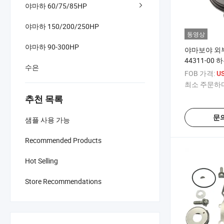
야마하 60/75/85HP
야마하 150/200/250HP
동영상
야마하 90-300HP
야마보야 외부 
44311-00
수은
마하 40HP 
FOB 가격:
US
터 66t44311
최소 주문하다
추천 목록
문
샘플 사용 가능
Recommended Products
Hot Selling
Store Recommendations