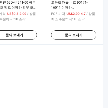
엔진 63D-44341-00 하우
고품질 캐슬 너트 90171-
수조 펌프 야마하 외부 모터
16011 야마하
P
40/75/85/90HP 40xmh
 가격:
/ 상품
FOB 가격:
/ 상품
US$0.8-2.00
US$2.00-4.7
E40xmh 외부 모터에 적합
주문하다:
10 조각
최소 주문하다:
10 조각
문의 보내기
문의 보내기