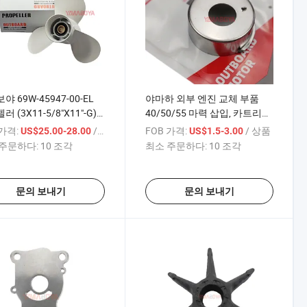
 69W-45947-00-EL
야마하 외부 엔진 교체 부품
 (3X11-5/8"X11"-G)
40/50/55 마력 삽입, 카트리지
40/48/50/55HP
63D-44322-40
 가격:
/ 상품
FOB 가격:
/ 상품
US$25.00-28.00
US$1.5-3.00
F40/F50/F60 외부 엔진
주문하다:
10 조각
최소 주문하다:
10 조각
문의 보내기
문의 보내기