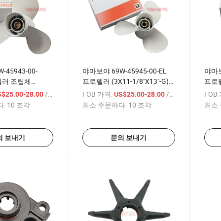
45943-00-
야마보야 69W-45945-00-EL
야마보야
로펠러 조립체
프로펠러 (3X11-1/8"X13"-G)
프로펠러
"-G) 야마하
야마하 40/48/50/55HP
야마하 
/ 상품
FOB 가격:
/ 상품
FOB
S$25.00-28.00
US$25.00-28.00
5HP
F30/F40/F50/F60 외부 모터
F30/
:
10 조각
최소 주문하다:
10 조각
최소 
50/F60 외부 엔진
의 보내기
문의 보내기