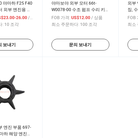
00 야마하 F25 F40
야마보야 외부 모터 66t-
외부 
모터 외부 엔진용 프
W0078-00 수조 펌프 수리 키
징, 
트
트 야마하 외부 엔진 40HP
40H
/ 상품
FOB 가격:
/ 상품
FOB
S$23.00-26.00
US$12.00
:
10 조각
최소 주문하다:
100 조각
최소 
의 보내기
문의 보내기
 엔진 부품 697-
 야마하 해양 엔진용