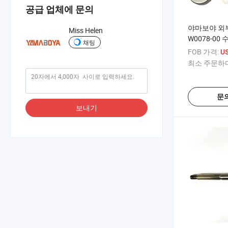
공급 업체에 문의
야마보야 외부
Miss Helen
W0078-00
채팅
트 야마하 보
FOB 가격:
U
40/50/60HP
최소 주문하다
문
보내기