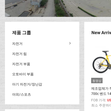
제품 그룹
New Arriv
자전거
자전거 림
자전거 부품
오토바이 부품
동영상
아기 자전거/장난감
제조업체가 
700c 벤드 1
야외/스포츠
늄 합금 로드
FOB 가격:
US
최소 주문하