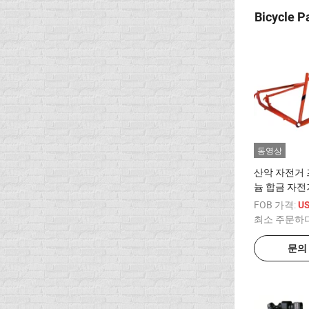
Bicycle P
동영상
산악 자전거
늄 합금 자
테이퍼드 튜
FOB 가격:
US
최소 주문하
문의