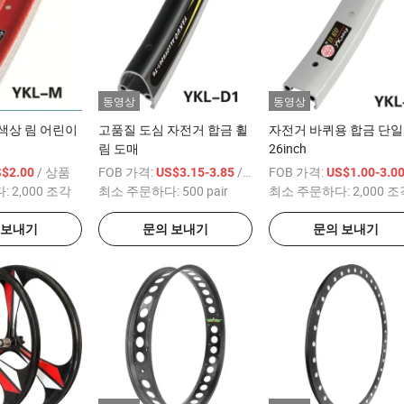
동영상
동영상
색상 림 어린이
고품질 도심 자전거 합금 휠
자전거 바퀴용 합금 단일
림 도매
26inch
/ 상품
FOB 가격:
/ pair
FOB 가격:
S$2.00
US$3.15-3.85
US$1.00-3.0
다:
2,000 조각
최소 주문하다:
500 pair
최소 주문하다:
2,000 
 보내기
문의 보내기
문의 보내기