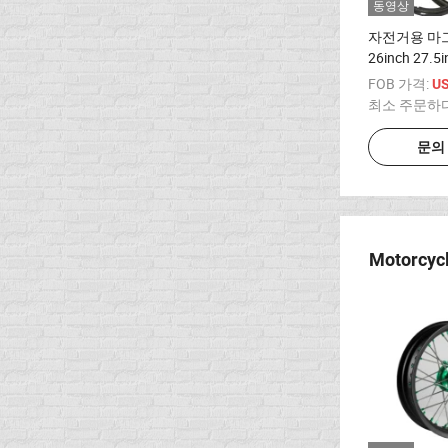
동영상
자전거용 마
26inch 27.5i
FOB 가격:
U
최소 주문하
문의
Motorcycl