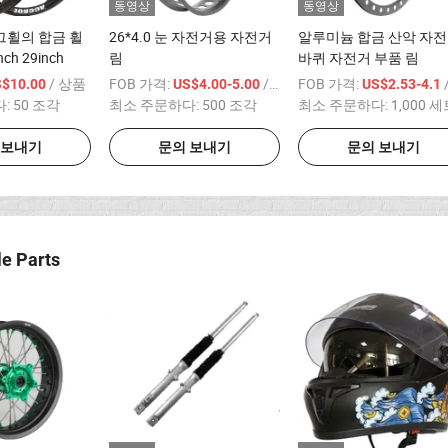
동영상
동영상
그휠의 합금 휠
26*4.0 눈 자전거용 자전거
알루미늄 합금 산악 자
nch 29inch
림
바퀴 자전거 부품 림
/ 상품
FOB 가격:
/ 상품
FOB 가격:
/
S$10.00
US$4.00-5.00
US$2.53-4.1
다:
50 조각
최소 주문하다:
500 조각
최소 주문하다:
1,000 
 보내기
문의 보내기
문의 보내기
e Parts