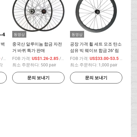
동영상
동영상
 벽
중국산 알루미늄 합금 자전
공장 가격 휠 세트 모조 탄소
거 바퀴 특가 판매
섬유 빅 웨이브 합금 26'' 림
/ 상품
FOB 가격:
/ pair
FOB 가격:
/ pair
0
US$1.26-2.85
US$33.00-53.5
조각
최소 주문하다:
500 pair
최소 주문하다:
1,000 pair
문의 보내기
문의 보내기