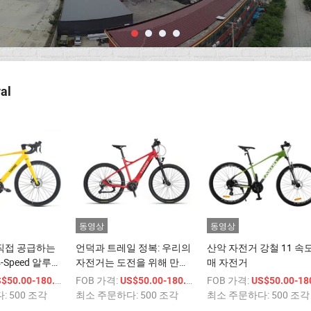
al
동영상
동영상
직접 공급하는
언덕과 트레일 정복: 우리의
산악 자전거 강철 11 속
4-Speed 알루미
자전거는 도전을 위해 만들
매 자전거
 바이크
어졌습니다
/ 상품
FOB 가격:
/ 상품
FOB 가격:
$50.00-180.00
US$50.00-180.00
US$50.00-180.
다:
500 조각
최소 주문하다:
500 조각
최소 주문하다:
500 조각