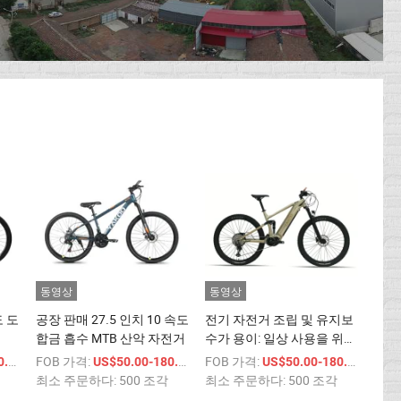
동영상
동영상
도 도
공장 판매 27.5 인치 10 속도
전기 자전거 조립 및 유지보
합금 흡수 MTB 산악 자전거
수가 용이: 일상 사용을 위한
번거로움 없는 자전거
/ 상품
FOB 가격:
/ 상품
FOB 가격:
/ 상품
00
US$50.00-180.00
US$50.00-180.00
최소 주문하다:
500 조각
최소 주문하다:
500 조각