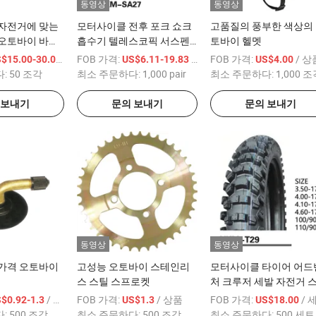
동영상
동영상
 자전거에 맞는
모터사이클 전후 포크 쇼크
고품질의 풍부한 색상의
 오토바이 바퀴
흡수기 텔레스코픽 서스펜
토바이 헬멧
션
/ 상품
FOB 가격:
/ pair
FOB 가격:
/ 상
$15.00-30.00
US$6.11-19.83
US$4.00
다:
50 조각
최소 주문하다:
1,000 pair
최소 주문하다:
1,000 
 보내기
문의 보내기
문의 보내기
동영상
동영상
 가격 오토바이
고성능 오토바이 스테인리
모터사이클 타이어 어드
스 스틸 스프로켓
처 크루저 세발 자전거 
일 투어링 타이어
/ 상품
FOB 가격:
/ 상품
FOB 가격:
/ 
$0.92-1.3
US$1.3
US$18.00
다:
500 조각
최소 주문하다:
500 조각
최소 주문하다:
500 세트