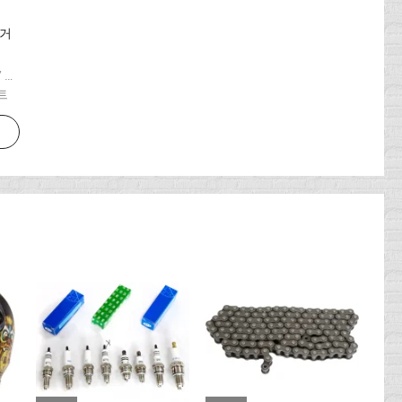
전거
 세트
세트