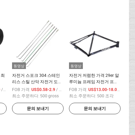
동영상
동영상
 최
자전거 스포크 304 스테인
자전거 저렴한 가격 29er 알
리스 스틸 산악 자전거 도로
루미늄 프레임 자전거 프레
자전거 스트립 스틸
임
/ 상품
FOB 가격:
/ gross
FOB 가격:
/ 상품
0
US$0.58-2.9
US$13.00-18.00
최소 주문하다:
500 gross
최소 주문하다:
500 조각
문의 보내기
문의 보내기