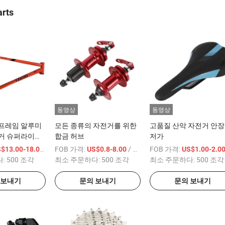
arts
동영상
동영상
 프레임 알루미
모든 종류의 자전거를 위한
고품질 산악 자전거 안장
전거 슈퍼라이트
합금 허브
저가
브 프레임
/ 상품
FOB 가격:
/ 상품
FOB 가격:
$13.00-18.00
US$0.8-8.00
US$1.00-2.0
다:
500 조각
최소 주문하다:
500 조각
최소 주문하다:
500 조각
 보내기
문의 보내기
문의 보내기