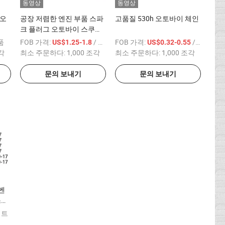
동영상
동영상
 오
공장 저렴한 엔진 부품 스파
고품질 530h 오토바이 체인
크 플러그 오토바이 스쿠터
용 (레벨 A)
품
FOB 가격:
/ 상품
FOB 가격:
/ 상품
US$1.25-1.8
US$0.32-0.55
조각
최소 주문하다:
1,000 조각
최소 주문하다:
1,000 조각
문의 보내기
문의 보내기
벤
스타
세트