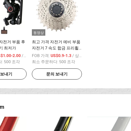
동영상
자전거 부품 후
최고 가격 자전거 예비 부품
기 최저가
자전거 7 속도 합금 프리휠
고품질 사용
/ 상품
FOB 가격:
/ 상품
$1.00-2.00
US$0.9-1.3
다:
500 조각
최소 주문하다:
500 조각
 보내기
문의 보내기
im