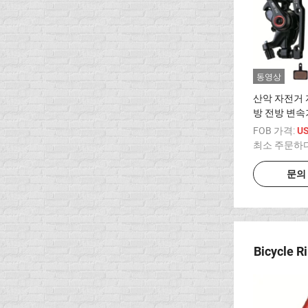
동영상
산악 자전거 
방 전방 변속
FOB 가격:
US
최소 주문하
문의
Bicycle R