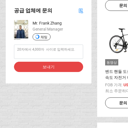
문의
공급 업체에 문의
Mr. Frank Zhang
General Manager
채팅
동영상
보내기
벤드 핸들 도
속도 자전거 
인 경량 자전
FOB 가격:
US
최소 주문하
문의