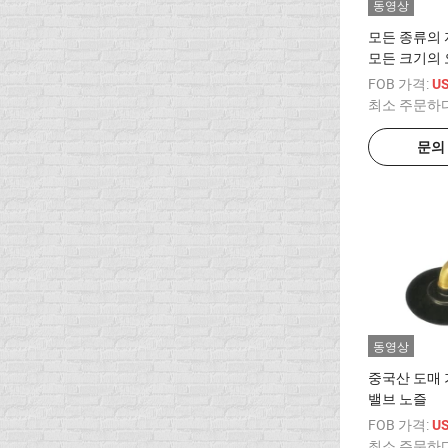
동영상
모든 종류의
모든 크기의
부품
FOB 가격:
US
최소 주문하
문의
동영상
중국산 도매
밸브 노즐
FOB 가격:
US
최소 주문하