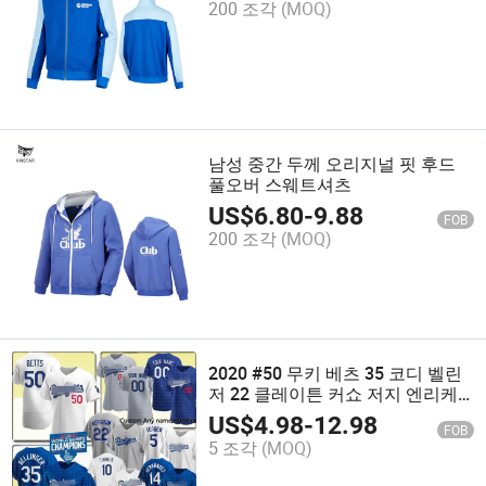
200 조각
(MOQ)
남성 중간 두께 오리지널 핏 후드
풀오버 스웨트셔츠
US$
6.80
-
9.88
FOB
200 조각
(MOQ)
2020 #50 무키 베츠 35 코디 벨린
저 22 클레이튼 커쇼 저지 엔리케
에르난데스 저스틴 터너 코리 시거
US$
4.98
-
12.98
FOB
야구 저지
5 조각
(MOQ)