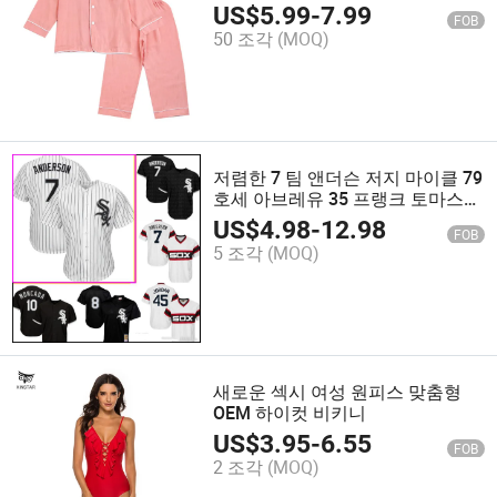
US$
5.99
-
7.99
FOB
50 조각
(MOQ)
저렴한 7 팀 앤더슨 저지 마이클 79
호세 아브레유 35 프랭크 토마스
72 칼튼 피스크 21 프레이저 보 잭
US$
4.98
-
12.98
FOB
슨 야구 저지
5 조각
(MOQ)
새로운 섹시 여성 원피스 맞춤형
OEM 하이컷 비키니
US$
3.95
-
6.55
FOB
2 조각
(MOQ)