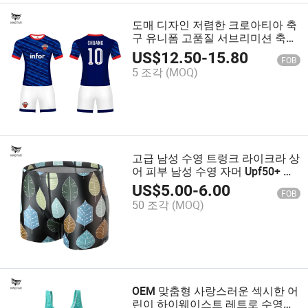
도매 디자인 저렴한 크로아티아 축
구 유니폼 고품질 서브리미션 축구
유니폼
US$
12.50
-
15.80
FOB
5 조각
(MOQ)
고급 남성 수영 트렁크 라이크라 상
어 피부 남성 수영 자머 Upf50+ 수
영 반바지
US$
5.00
-
6.00
FOB
50 조각
(MOQ)
OEM 맞춤형 사랑스러운 섹시한 어
린이 하이웨이스트 레트로 수영복