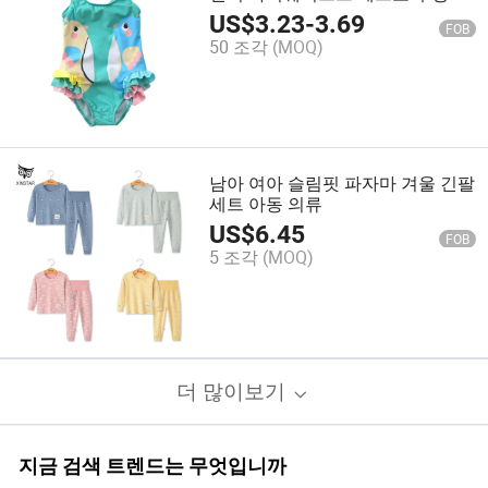
재활용 프린트 수영복 어린이 소녀
US$
3.23
-
3.69
FOB
두 피스 비키니
50 조각
(MOQ)
남아 여아 슬림핏 파자마 겨울 긴팔
세트 아동 의류
US$
6.45
FOB
5 조각
(MOQ)
더 많이보기
지금 검색 트렌드는 무엇입니까