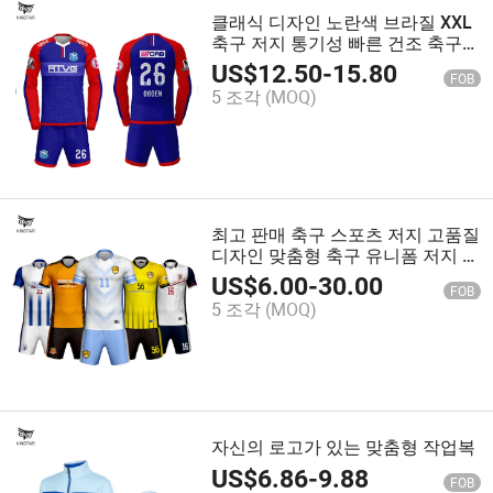
클래식 디자인 노란색 브라질 XXL
축구 저지 통기성 빠른 건조 축구
저지
US$
12.50
-
15.80
FOB
5 조각
(MOQ)
최고 판매 축구 스포츠 저지 고품질
디자인 맞춤형 축구 유니폼 저지 세
트
US$
6.00
-
30.00
FOB
5 조각
(MOQ)
자신의 로고가 있는 맞춤형 작업복
US$
6.86
-
9.88
FOB