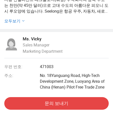
는 천만(약 45만 달러)으로 고대 수도의 아름다운 피오니 도
시 루오양에 있습니다. Seelong은 항공 우주, 자동차, 새로
운 에너지 및 기타 분야를 위한 전력 시스템 테스트 장비의
모두보기
설계, 제조 및 판매를 전문으로 하는 하이테크 기업입니다.
Seelong은 고객에게 맞춤형 원스톱 테스트 장비 솔루션을
제공하기 위해 최선을 다하고 있습니다.
Ms. Vicky
Sales Manager
당사의 주요 제품에는 동력 다이너미터, 측정 및 제어 시스
Marketing Department
템, DC 전원 공급 장치 및 조건부 보증 시스템이 포함됩니
다.
우편 번호:
471003
Seelong은 혁신과 기술 개발에 전념하고 있습니다. 동시에,
이 회사는 칭화대학교, 산둥 대학교 및 기타 여러 중국 과학
주소:
No. 18Yanguang Road, High-Tech
기관과 장기적인 협력을 설립했습니다. 당사는 20건 이상의
Development Zone, Luoyang Area of
발명 특허를 취득했고 12건의 소프트웨어 저작권을 취득했
China (Henan) Pilot Free Trade Zone
으며, 전 세계 100명 이상의 사용자에게 전문적인 장비와 서
비스를 제공하고 있으며, 당사의 비용 효율적인 제품 및 품
문의 보내기
질 서비스는 국내외 고객의 신뢰를 얻고 있습니다. 그리고
우리는 장기적인 윈-윈 전략적 파트너십을 확립했습니다.