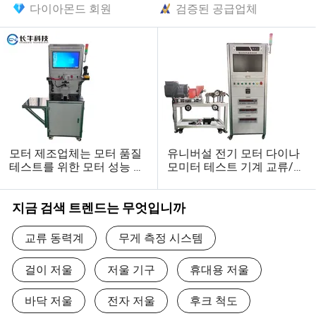
다이아몬드 회원
검증된 공급업체
모터 제조업체는 모터 품질
유니버설 전기 모터 다이나
테스트를 위한 모터 성능 테
모미터 테스트 기계 교류/직
스트 벤치가 필요합니다
류 모터 전력 및 토크 분석
테스트 벤치
지금 검색 트렌드는 무엇입니까
교류 동력계
무게 측정 시스템
걸이 저울
저울 기구
휴대용 저울
바닥 저울
전자 저울
후크 척도