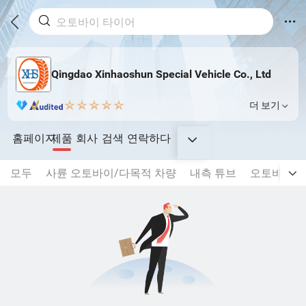
Qingdao Xinhaoshun Special Vehicle Co., Ltd
더 보기
홈페이지
제품
회사
검색
연락하다
모두
사륜 오토바이/다목적 차량
내측 튜브
오토바이 