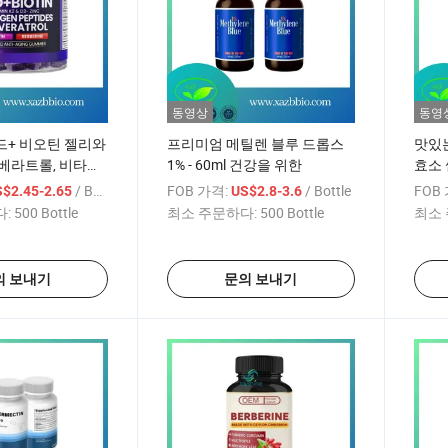
동영상
동영
드+ 비오틴 젤리와
프리미엄 메틸렌 블루 드롭스
맛있
베라트롤, 비타민
1% - 60ml 건강을 위한
효소 
아연
을 위
/ Bottle
FOB 가격:
/ Bottle
FOB
$2.45-2.65
US$2.8-3.6
:
500 Bottle
최소 주문하다:
500 Bottle
최소 
의 보내기
문의 보내기