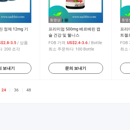
동영상
동영
 정제 12mg 기
프리미엄 500mg 베르베린 캡
프리미
슐 건강 및 웰니스
트젤로
/ 상품
FOB 가격:
/ Bottle
FOB
$2.8-3.5
US$2.4-3.6
:
200 조각
최소 주문하다:
100 Bottle
최소 
의 보내기
문의 보내기
36
48
24