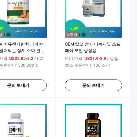
상
동영상
는 비유전자변형 파파야
OEM 탈모 방지 미녹시딜 스프
씹어먹는 정제 소화 건강
레이 모발 성장용
한
 가격:
/ Bottle
FOB 가격:
/ 상품
US$2.85-3.2
US$1.9-2.9
주문하다:
500 Bottle
최소 주문하다:
100 조각
문의 보내기
문의 보내기