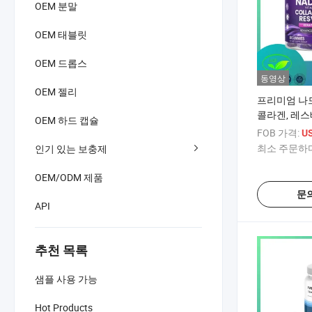
OEM 분말
OEM 태블릿
OEM 드롭스
동영상
OEM 젤리
프리미엄 나
콜라겐, 레스
OEM 하드 캡슐
K2, D3, 및 
FOB 가격:
US
최소 주문하다
인기 있는 보충제
OEM/ODM 제품
문
API
추천 목록
샘플 사용 가능
Hot Products