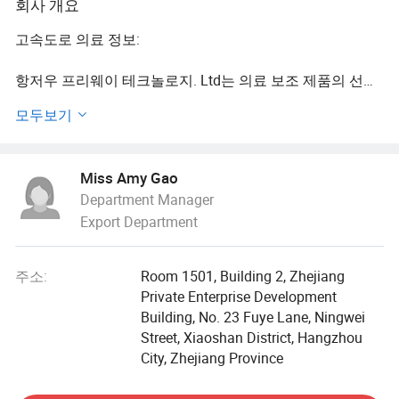
회사 개요
고속도로 의료 정보:
항저우 프리웨이 테크놀로지. Ltd는 의료 보조 제품의 선도
적인 제조업체입니다. 10년 이상의 경험을 보유한 이 공장
모두보기
은 BSCI FDA ISO9001 ISO13485 ISO14001 및 기타 품질 시
스템 인증을 통과했습니다.
Miss Amy Gao
제조 주소 : 제 18 진티안 도로, 왕십치안 마을, 샹주 마을, 용
Department Manager
강시, 저장성 중국
Export Department
사무실 주소: 객실 1501번, 건물 2, 저장성 개인 기업 개발
빌딩, 제 23 Fuye Lane, Ningwei Street, Xiaoshan District,
주소:
Room 1501, Building 2, Zhejiang
Hangzhou City
Private Enterprise Development
Building, No. 23 Fuye Lane, Ningwei
품질, 서비스 및 혁신에 대한 우리의 헌신은 많은 수의 슈퍼
Street, Xiaoshan District, Hangzhou
마켓과 아마존 판매자들이 사랑하며 인정하는 선도적인 제
City, Zhejiang Province
조업체로서 우리의 위치를 확립하고 확보했습니다.