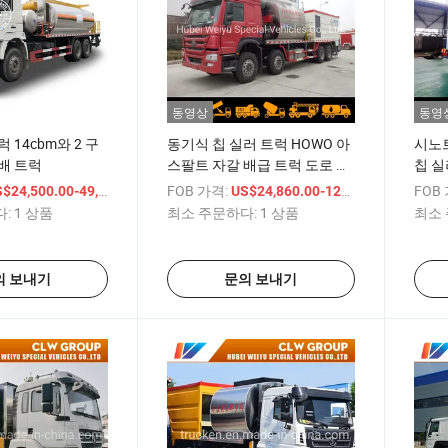
동영상
동영
 14cbm와 2 구
동기식 칩 실러 트럭 HOWO 아
시노트
배 트럭
스팔트 자갈 배급 트럭 도로 건
칩 실
설용
링 트
/ 상품
FOB 가격:
/ 상품
FOB
$24,500.00-49,850.00
US$24,860.00-125,840.00
:
1 상품
최소 주문하다:
1 상품
최소 
의 보내기
문의 보내기