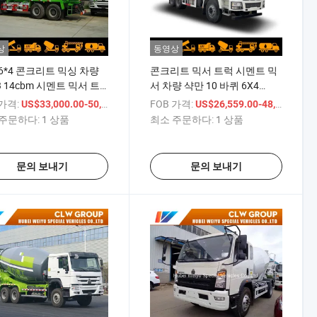
상
동영상
6*4 콘크리트 믹싱 차량
콘크리트 믹서 트럭 시멘트 믹
3 14cbm 시멘트 믹서 트
서 차량 샥만 10 바퀴 6X4
12cbm 12000liters 용량 대형
 가격:
/ 상품
FOB 가격:
/
US$33,000.00-50,000.00
US$26,559.00-48,850.00
건설 차량
주문하다:
1 상품
최소 주문하다:
1 상품
문의 보내기
문의 보내기