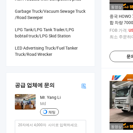
동영상
Garbage Truck/Vacuum Sewage Truck
중국 HOWO 7
/Road Sweeper
합 차량 7000
로 이동식 시
LPG Tank/LPG Tank Trailer/LPG
FOB 가격:
US
서 트럭
bobtail truck/LPG Skid Station
최소 주문하다
LED Advertising Truck/Fuel Tanker
Truck/Road Wrecker
문
공급 업체에 문의
Mr. Yang Li
Md
채팅
동영상