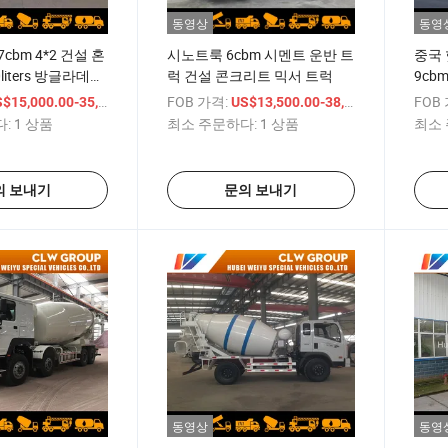
동영상
동영
cbm 4*2 건설 혼
시노트룩 6cbm 시멘트 운반 트
중국 
liters 방글라데시
럭 건설 콘크리트 믹서 트럭
9cbm
멘트 콘크리트 믹
멘트 
/ 상품
FOB 가격:
/ 상품
FOB
$15,000.00-35,000.00
US$13,500.00-38,000.00
10m3
:
1 상품
최소 주문하다:
1 상품
최소 
재 콘
의 보내기
문의 보내기
동영상
동영