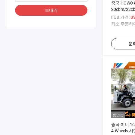
중국 HOWO 
20cbm/22
보내기
멘트 트랜짓 
FOB 가격:
US
럭
최소 주문하다
문
동영상
중국 미니 1cb
4-Wheels