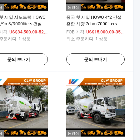
상
동영상
핫 세일 시노트럭 HOWO
중국 핫 세일 HOWO 4*2 건설
/9m3/9000liters 건설 시
혼합 차량 7cbm 7000liters 이
운반 트럭
동식 시멘트 콘크리트 믹서 트
 가격:
/ 상품
FOB 가격:
/
US$34,500.00-52,000.00
US$15,000.00-35,000.00
/10cbm/10000L 자가 적
럭
주문하다:
1 상품
최소 주문하다:
1 상품
크리트 믹서 트럭
문의 보내기
문의 보내기
상
동영상