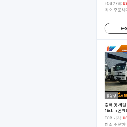
1000L 200
FOB 가격:
US
믹서 트럭
최소 주문하다
문
동영상
중국 핫 세일 6
16cbm 콘크
16m3 시멘
FOB 가격:
US
최소 주문하다