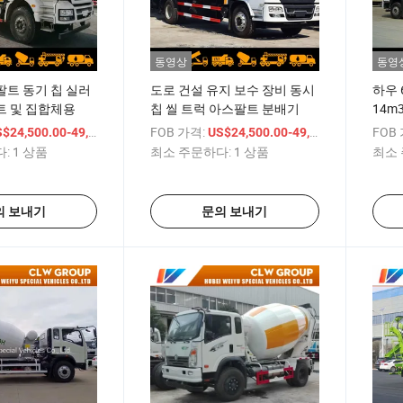
동영상
동영
트 동기 칩 실러
도로 건설 유지 보수 장비 동시
하우 
트 및 집합체용
칩 씰 트럭 아스팔트 분배기
14m
럭
/ 상품
FOB 가격:
/ 상품
FOB
$24,500.00-49,850.00
US$24,500.00-49,850.00
:
1 상품
최소 주문하다:
1 상품
최소 
의 보내기
문의 보내기