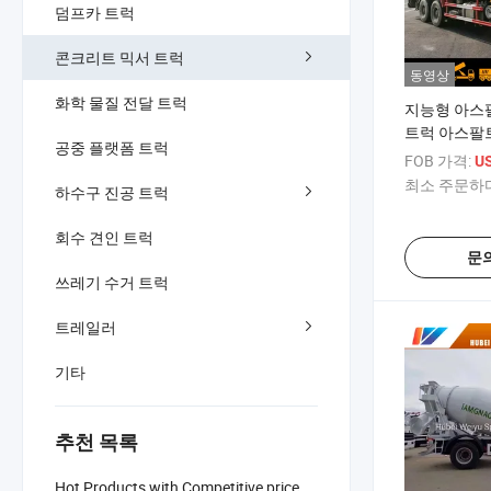
덤프카 트럭
콘크리트 믹서 트럭
동영상
화학 물질 전달 트럭
지능형 아스팔
트럭 아스팔
공중 플랫폼 트럭
FOB 가격:
US
최소 주문하다
하수구 진공 트럭
회수 견인 트럭
문
쓰레기 수거 트럭
트레일러
기타
추천 목록
Hot Products with Competitive price