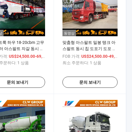
상
동영상
룩 하우 18-20cbm 고무
맞춤형 아스팔트 밀봉 탱크 아
러 아스팔트 자갈 동시 실
스팔트 동시 칩 도포기 도포 기
럭
계 트럭
 가격:
/ 상품
FOB 가격:
/
US$24,500.00-69,850.00
US$24,500.00-49,850.00
주문하다:
1 상품
최소 주문하다:
1 상품
문의 보내기
문의 보내기