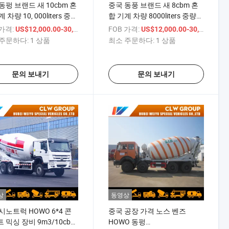
동펑 브랜드 새 10cbm 혼
중국 동풍 브랜드 새 8cbm 혼
 차량 10, 000liters 중형
합 기계 차량 8000liters 중량급
리트 믹서 트럭
콘크리트 믹서 트럭
 가격:
/ 상품
FOB 가격:
/
US$12,000.00-30,000.00
US$12,000.00-30,000.00
주문하다:
1 상품
최소 주문하다:
1 상품
문의 보내기
문의 보내기
상
동영상
시노트럭 HOWO 6*4 콘
중국 공장 가격 노스 벤즈
 믹싱 장비 9m3/10cbm
HOWO 동펑