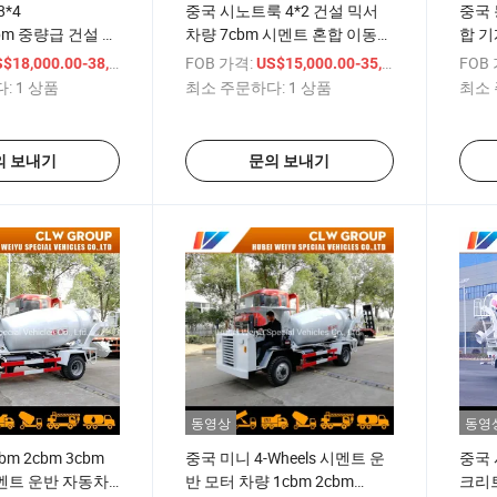
8*4
중국 시노트룩 4*2 건설 믹서
중국 
cbm 중량급 건설 시
차량 7cbm 시멘트 혼합 이동식
합 기계
콘크리트 믹서 트
콘크리트 믹서 트럭
콘크
/ 상품
FOB 가격:
/ 상품
FOB
$18,000.00-38,000.00
US$15,000.00-35,000.00
:
1 상품
최소 주문하다:
1 상품
최소 
의 보내기
문의 보내기
동영상
동영
m 2cbm 3cbm
중국 미니 4-Wheels 시멘트 운
중국 
 시멘트 운반 자동차
반 모터 차량 1cbm 2cbm
크리트