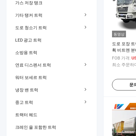
가스 저장 탱크
기타 탱커 트럭
도로 청소기 트럭
동영상
LED 광고 트럭
도로 포장 트럭
획 비트멘 분
소방용 트럭
FOB 가격:
US
최소 주문하다
연료 디스펜서 트럭
워터 보세르 트럭
문
냉장 밴 트럭
중고 트럭
트랙터 헤드
크레인 을 포함한 트럭