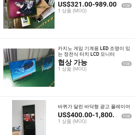
1080P
US$
321.00
-
989.00
FOB
1 상품
(MOQ)
카지노 게임 기계용 LED 조명이 있
는 정전식 터치 LCD 모니터
협상 가능
FOB
1 상품
(MOQ)
바퀴가 달린 바닥형 광고 플레이어
US$
400.00
-
1,800.00
FOB
1 상품
(MOQ)