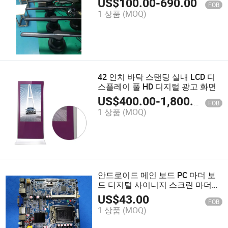
US$
100.00
-
690.00
FOB
1 상품
(MOQ)
42 인치 바닥 스탠딩 실내 LCD 디
스플레이 풀 HD 디지털 광고 화면
US$
400.00
-
1,800.00
FOB
1 상품
(MOQ)
안드로이드 메인 보드 PC 마더 보
드 디지털 사이니지 스크린 마더보
드
US$
43.00
FOB
1 상품
(MOQ)