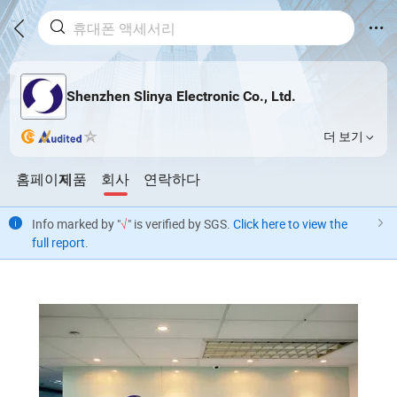
Shenzhen Slinya Electronic Co., Ltd.
더 보기
홈페이지
제품
회사
연락하다
Info marked by "
√
" is verified by SGS.
Click here to view the
full report
.