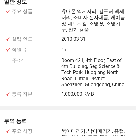
일반 정보
주요 상품:
휴대폰 액세서리, 컴퓨터 액세
"고객 우선, 신용 우선, 서비스 우선"은 우리의 서비스 개념입
서리, 소비자 전자제품, 케이블
니다. 선의의 지향적 자세를 가지고, 우리는 상호 이익과 개
및 네트워킹, 조명 및 조명기
발을 위해 더 많은 고객과 협력할 수 있도록 우리의 지식, 기
구, 전기 용품
술 및 경험을 파트너와 공유하고자 합니다. 우리는 좋은 품
설립 연도:
2010-03-31
질, 최고의 서비스, 그리고 우리의 기존 및 새로운 고객을 위
직원 수:
17
한 경쟁력 있는 가격을 제공하기 위해 최선을 다할 것입니다.
주소:
Room 421, 4th Floor, East of
우리는 비즈니스 협력을 위해 국내외 고객들을 진심으로 환
4th Building, Seg Science &
영합니다.
Tech Park, Huaqiang North
Road, Futian District,
Shenzhen, Guangdong, China
등록 자본:
1,000,000 RMB
무역 능력
주요 시장:
북아메리카, 남아메리카, 유럽,