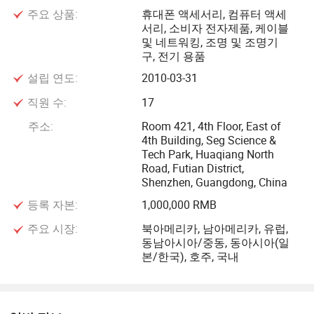
주요 상품:
휴대폰 액세서리, 컴퓨터 액세
을 뿐만 아니라, 빠르고 편리한 납기와 고객에게 최상의 서비
서리, 소비자 전자제품, 케이블
스를 제공하는 데 핵심적인 역할을 하는 풍부한 기술과 훈련
및 네트워킹, 조명 및 조명기
을 가진 기술자 및 베테랑 근로자들을 보유하고 있습니다. 고
구, 전기 용품
객의 만족은 항상 우리의 주요 목표였습니다. Slinya는 모든
설립 연도:
2010-03-31
제품이 최상의 품질 관리를 할 수 있도록 전문적인 품질 관리
직원 수:
17
팀과 수많은 정밀 테스트 품질을 갖추고 있습니다. 또한 타사
조직으로부터 ISO9001 및 ISO14001 공식 인증서를 획득했
주소:
Room 421, 4th Floor, East of
4th Building, Seg Science &
으며 모든 제품은 RoHS 준수로 국제적으로 인정을 받았습니
Tech Park, Huaqiang North
다.
Road, Futian District,
Shenzhen, Guangdong, China
Slinya Group은 항상 기술 개발 및 마케팅 개발을 유지하고,
등록 자본:
1,000,000 RMB
지속적으로 경쟁을 홍보하며, 고객에게 최상의 서비스와 최
주요 시장:
북아메리카, 남아메리카, 유럽,
상의 제품을 제공하기 위해 회사의 유연성으로 시장의 요구
동남아시아/중동, 동아시아(일
사항을 충족하는 데 최선을 다하고 있습니다. 당사의 제품은
본/한국), 호주, 국내
미국, 유럽, 아시아 및 기타 지역 등 전 세계 여러 국가에 배포
및 수출되었습니다. 우리는 국내와 해외에서 높은 명성과 장
기적인 협력을 고객으로부터 얻었습니다.