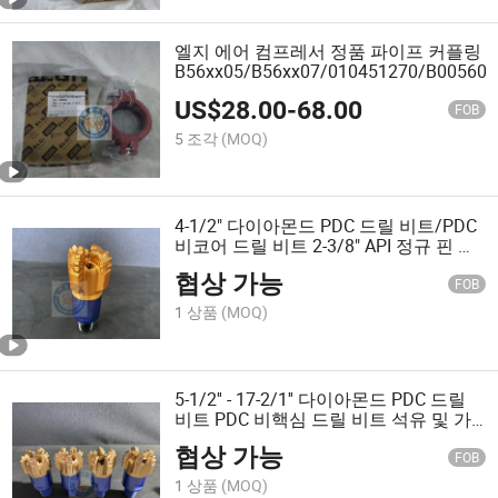
엘지 에어 컴프레서 정품 파이프 커플링
B56xx05/B56xx07/010451270/B00560
US$
28.00
-
68.00
FOB
5 조각
(MOQ)
4-1/2" 다이아몬드 PDC 드릴 비트/PDC
비코어 드릴 비트 2-3/8" API 정규 핀 연
결 IADC 코드 M634 (4-5 날개)
협상 가능
FOB
1 상품
(MOQ)
5-1/2'' - 17-2/1'' 다이아몬드 PDC 드릴
비트 PDC 비핵심 드릴 비트 석유 및 가
스 시추 지열 시추 건설 현장 우물 시추
협상 가능
FOB
1 상품
(MOQ)