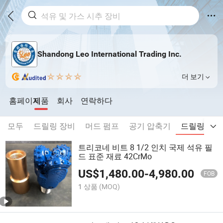
Shandong Leo International Trading Inc.
더 보기
홈페이지
제품
회사
연락하다
모두
드릴링 장비
머드 펌프
공기 압축기
드릴링 액
트리코네 비트 8 1/2 인치 국제 석유 필
드 표준 재료 42CrMo
US$
1,480.00
-
4,980.00
FOB
1 상품
(MOQ)