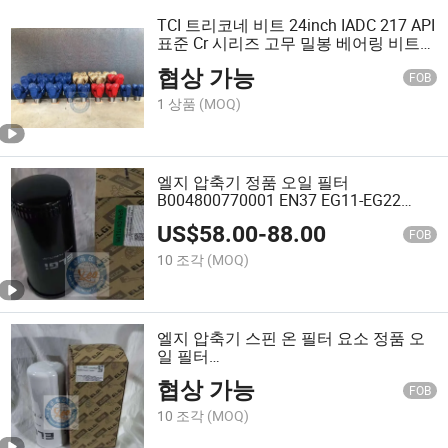
TCI 트리코네 비트 24inch IADC 217 API
표준 Cr 시리즈 고무 밀봉 베어링 비트
물 우물 드릴링 재료 42CrMo
협상 가능
FOB
1 상품
(MOQ)
엘지 압축기 정품 오일 필터
B004800770001 EN37 EG11-EG22
EG55-EG160 EG90P-160P PG1100-300
US$
58.00
-
88.00
B005700770005/B006700770010/1045
FOB
10 조각
(MOQ)
엘지 압축기 스핀 온 필터 요소 정품 오
일 필터
B679102b676801/B006700770003/B57
협상 가능
FOB
10 조각
(MOQ)