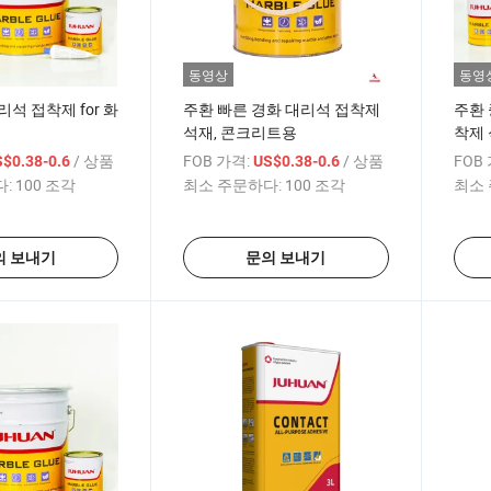
동영상
동영
석 접착제 for 화
주환 빠른 경화 대리석 접착제
주환 
석재, 콘크리트용
착제
/ 상품
FOB 가격:
/ 상품
FOB
$0.38-0.6
US$0.38-0.6
:
100 조각
최소 주문하다:
100 조각
최소 
의 보내기
문의 보내기