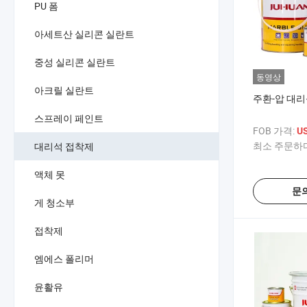
PU 폼
아세트산 실리콘 실란트
중성 실리콘 실란트
동영상
아크릴 실란트
주환-압 대
스프레이 페인트
FOB 가격:
US
최소 주문하다
대리석 접착제
액체 못
문
게 청소부
접착제
엠에스 폴리머
윤활유