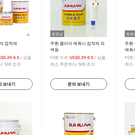
동영상
동영
리석 접착제
주환 클리어 에폭시 접착제 외
주환-
벽용
에폭
/ 상품
FOB 가격:
/ 상품
FOB
$0.29-0.5
US$0.29-0.5
:
500 조각
최소 주문하다:
500 조각
최소 
의 보내기
문의 보내기