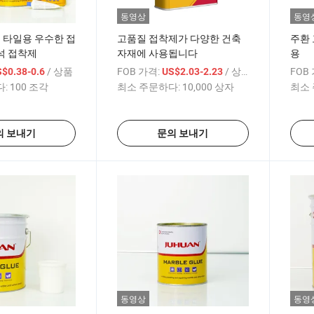
동영상
동영
믹 타일용 우수한 접
고품질 접착제가 다양한 건축
주환 
석 접착제
자재에 사용됩니다
용
/ 상품
FOB 가격:
/ 상자
FOB
$0.38-0.6
US$2.03-2.23
:
100 조각
최소 주문하다:
10,000 상자
최소 
의 보내기
문의 보내기
동영상
동영