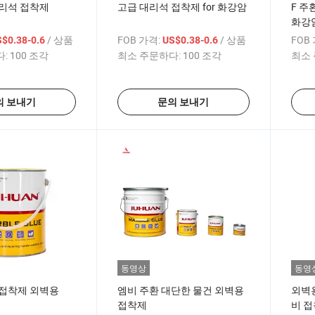
대리석 접착제
고급 대리석 접착제 for 화강암
F 주
화강
/ 상품
FOB 가격:
/ 상품
FOB
$0.38-0.6
US$0.38-0.6
:
100 조각
최소 주문하다:
100 조각
최소 
의 보내기
문의 보내기
동영상
동영
 접착제 외벽용
엠비 주환 대단한 물건 외벽용
외벽
접착제
비 