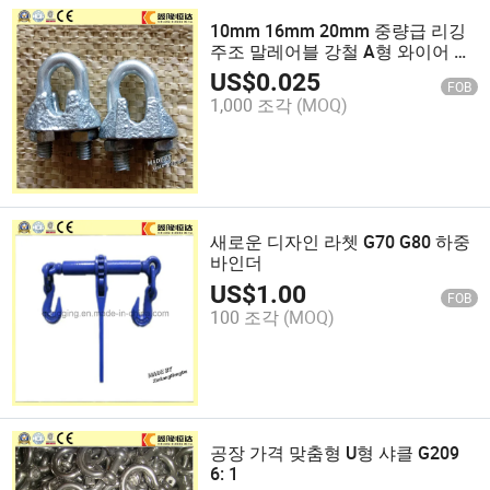
10mm 16mm 20mm 중량급 리깅
주조 말레어블 강철 A형 와이어 로
프 클립
US$
0.025
FOB
1,000 조각
(MOQ)
새로운 디자인 라쳇 G70 G80 하중
바인더
US$
1.00
FOB
100 조각
(MOQ)
공장 가격 맞춤형 U형 샤클 G209
6: 1