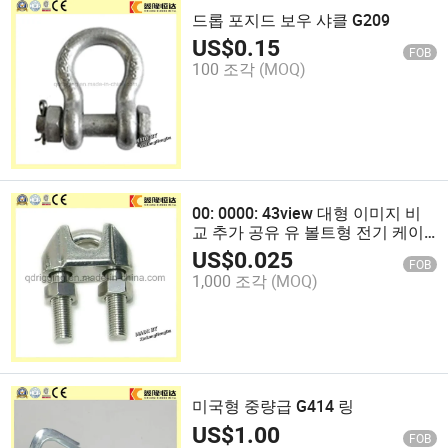
드롭 포지드 보우 샤클 G209
US$
0.15
FOB
100 조각
(MOQ)
00: 0000: 43view 대형 이미지 비
교 추가 공유 유 볼트형 전기 케이
블 커넥터 클립 와이어 로프 클램프
US$
0.025
FOB
스테인리스 스틸 일반, 고온 핫 딥
1,000 조각
(MOQ)
아연 도금
미국형 중량급 G414 링
US$
1.00
FOB