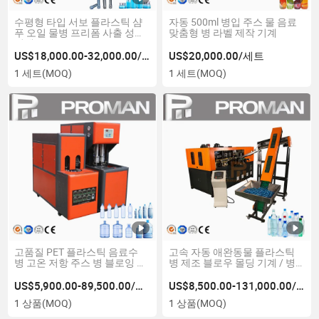
수평형 타입 서보 플라스틱 샴
자동 500ml 병입 주스 물 음료
푸 오일 물병 프리폼 사출 성형
맞춤형 병 라벨 제작 기계
기계
US$18,000.00-32,000.00/세트
US$20,000.00/세트
1 세트
(MOQ)
1 세트
(MOQ)
고품질 PET 플라스틱 음료수
고속 자동 애완동물 플라스틱
병 고온 저항 주스 병 블로잉 기
병 제조 블로우 몰딩 기계 / 병
계 공급업체
블로잉 기계
US$5,900.00-89,500.00/상품
US$8,500.00-131,000.00/상품
1 상품
(MOQ)
1 상품
(MOQ)