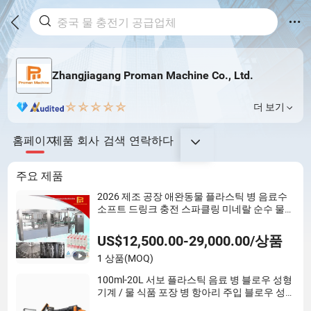
Zhangjiagang Proman Machine Co., Ltd.
더 보기
홈페이지
제품
회사
검색
연락하다
주요 제품
2026 제조 공장 애완동물 플라스틱 병 음료수
소프트 드링크 충전 스파클링 미네랄 순수 물
아쿠아 주스 액체 충전 자동 병입 기계 가격
US$12,500.00-29,000.00/상품
1 상품
(MOQ)
100ml-20L 서보 플라스틱 음료 병 블로우 성형
기계 / 물 식품 포장 병 항아리 주입 블로우 성형
기계 가격