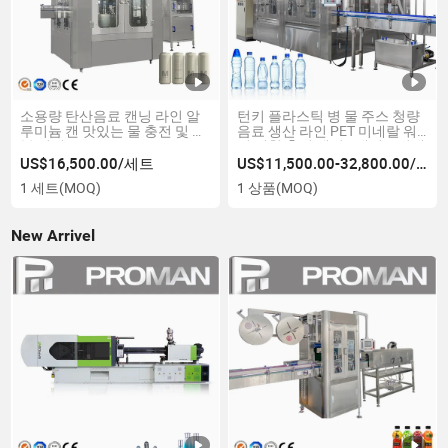
소용량 탄산음료 캔닝 라인 알
턴키 플라스틱 병 물 주스 청량
루미늄 캔 맛있는 물 충전 및 밀
음료 생산 라인 PET 미네랄 워
봉 기계
터 세척 충전 캡핑 3에서 1 기계
완전 자동 물 병 제조 기계
US$16,500.00/세트
US$11,500.00-32,800.00/상품
1 세트
(MOQ)
1 상품
(MOQ)
New Arrivel