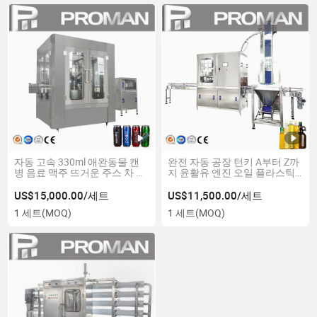
자동 고속 330ml 애완동물 캔
완전 자동 공장 턴키 A부터 Z까
병 음료 맥주 뜨거운 주스 차 충
지 윤활유 엔진 오일 플라스틱
전 라벨링 포장 생산 라인
병 및 세제 병입 생산 라인
US$15,000.00/세트
US$11,500.00/세트
1 세트
(MOQ)
1 세트
(MOQ)