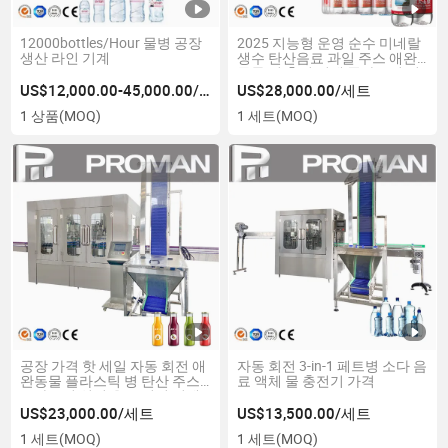
12000bottles/Hour 물병 공장
2025 지능형 운영 순수 미네랄
생산 라인 기계
생수 탄산음료 과일 주스 애완
동물 병 충전 기계 플라스틱 병
용
US$12,000.00-45,000.00/상품
US$28,000.00/세트
1 상품
(MOQ)
1 세트
(MOQ)
공장 가격 핫 세일 자동 회전 애
자동 회전 3-in-1 페트병 소다 음
완동물 플라스틱 병 탄산 주스
료 액체 물 충전기 가격
스파클링 워터 음료 병입 기계
PLC 제어 시스템 포함
US$23,000.00/세트
US$13,500.00/세트
1 세트
(MOQ)
1 세트
(MOQ)