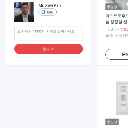
Mr. Xavi Pan
동영상
채팅
아스트로후드
실 청정실 천
HEPA 필터
FOB 가격:
U
최소 주문하다
보내기
문
동영상