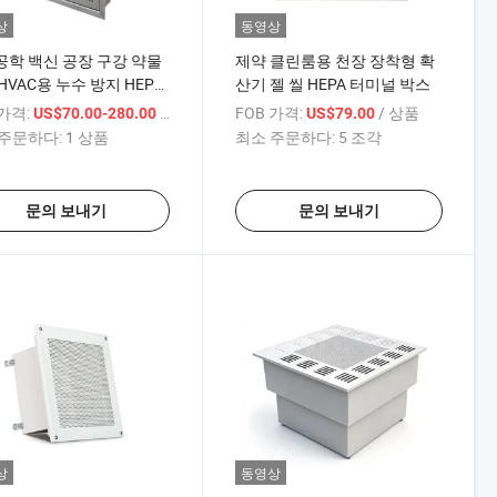
상
동영상
학 백신 공장 구강 약물
제약 클린룸용 천장 장착형 확
HVAC용 누수 방지 HEPA
산기 젤 씰 HEPA 터미널 박스
 박스
 가격:
/ 상품
FOB 가격:
/ 상품
US$70.00-280.00
US$79.00
주문하다:
1 상품
최소 주문하다:
5 조각
문의 보내기
문의 보내기
상
동영상