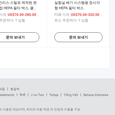
인리스 스틸로 제작된 완
실험실 배기 시스템용 정사각
접 HEPA 필터 박스, 클린
형 HEPA 필터 박스
기 공급용
 가격:
/ 상품
FOB 가격:
/ 상품
US$70.00-280.00
US$70.00-320.00
주문하다:
1 상품
최소 주문하다:
1 상품
문의 보내기
문의 보내기
제품
통찰력
Nederlands
हिन्दी
ภาษาไทย
Türkçe
Tiếng Việt
Bahasa Indonesia
 사용은 대상이며, 우리의 이용 약관 의 인정과 수용을 구성.