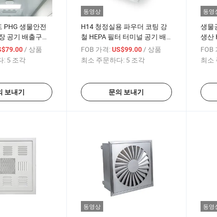
동영상
동영
 PHG 생물안전
H14 청정실용 파우더 코팅 강
생물공
장 공기 배출구
철 HEPA 필터 터미널 공기 배
생산 
출구
필터
/ 상품
FOB 가격:
/ 상품
FOB
S$79.00
US$99.00
:
5 조각
최소 주문하다:
5 조각
최소 
의 보내기
문의 보내기
동영상
동영