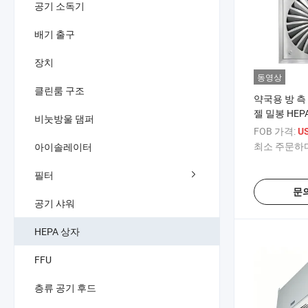
공기 소독기
배기 출구
장치
동영상
클린룸 구조
약국용 방 측
젤 밀봉 HEP
비눗방울 댐퍼
징
FOB 가격:
U
최소 주문하다
아이솔레이터
필터
문
공기 샤워
HEPA 상자
FFU
층류 공기 후드