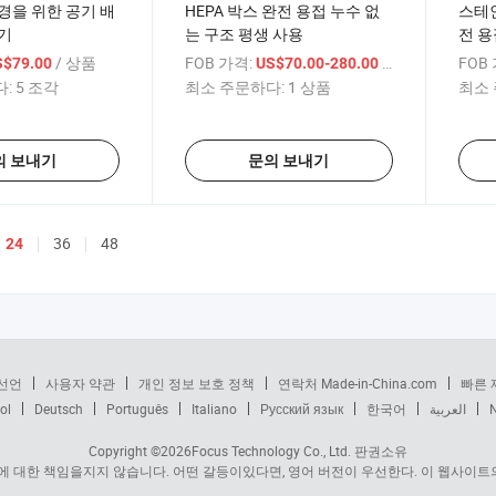
경을 위한 공기 배
HEPA 박스 완전 용접 누수 없
스테
기
는 구조 평생 사용
전 용
룸 공
/ 상품
FOB 가격:
/ 상품
FOB
S$79.00
US$70.00-280.00
:
5 조각
최소 주문하다:
1 상품
최소 
의 보내기
문의 보내기
36
48
24
선언
사용자 약관
개인 정보 보호 정책
연락처 Made-in-China.com
빠른 
ol
Deutsch
Português
Italiano
Русский язык
한국어
العربية
Copyright ©2026
Focus Technology Co., Ltd.
판권소유
 대한 책임을지지 않습니다. 어떤 갈등이있다면, 영어 버전이 우선한다. 이 웹사이트의