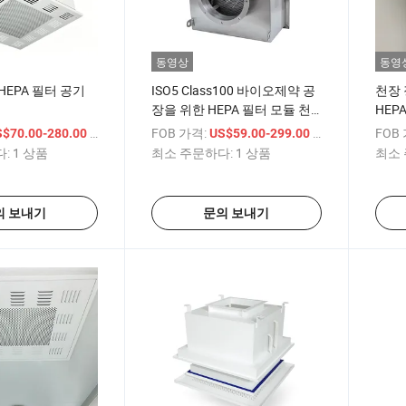
동영상
동영
HEPA 필터 공기
ISO5 Class100 바이오제약 공
천장
장을 위한 HEPA 필터 모듈 천
HEP
장 장착
터 교
/ 상품
FOB 가격:
/ 상품
FOB
S$70.00-280.00
US$59.00-299.00
:
1 상품
최소 주문하다:
1 상품
최소 
의 보내기
문의 보내기