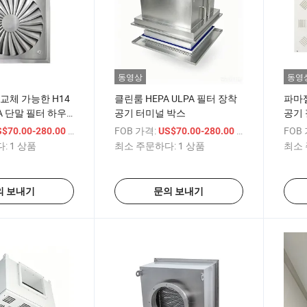
동영상
동영
 교체 가능한 H14
클린룸 HEPA ULPA 필터 장착
파마젤
A 단말 필터 하우
공기 터미널 박스
공기
/ 상품
FOB 가격:
/ 상품
FOB
S$70.00-280.00
US$70.00-280.00
:
1 상품
최소 주문하다:
1 상품
최소 
의 보내기
문의 보내기