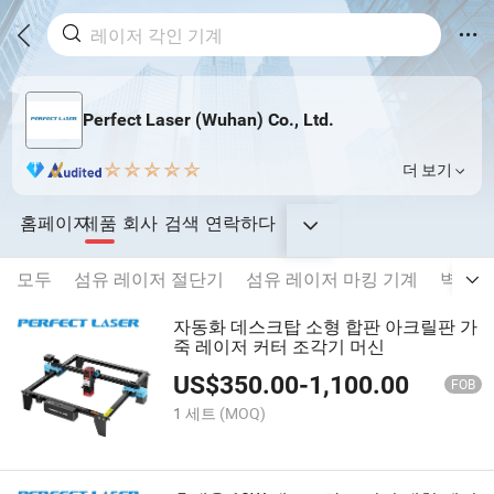
Perfect Laser (Wuhan) Co., Ltd.
더 보기
홈페이지
제품
회사
검색
연락하다
모두
섬유 레이저 절단기
섬유 레이저 마킹 기계
벽화 
자동화 데스크탑 소형 합판 아크릴판 가
죽 레이저 커터 조각기 머신
US$
350.00
-
1,100.00
FOB
1 세트
(MOQ)