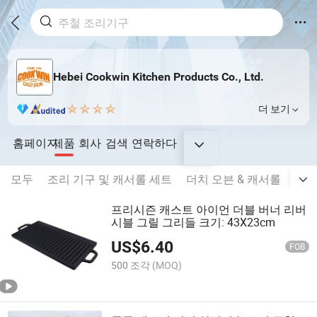
Hebei Cookwin Kitchen Products Co., Ltd.
더 보기
홈페이지
제품
회사
검색
연락하다
모두
조리 기구 및 캐서롤 세트
더치 오븐 & 캐서롤
실외
프리시즌 캐스트 아이언 더블 버너 리버
시블 그릴 그리들 크기: 43X23cm
US$
6.40
FOB
500 조각
(MOQ)