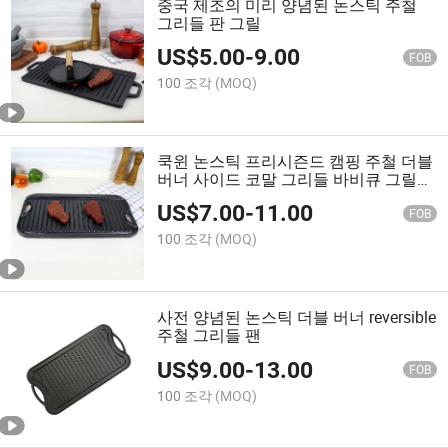
중국 제조의 미리 양념된 논스틱 주철
그리들 판 그릴
US$
5.00
-
9.00
FOB
100 조각
(MOQ)
쿡윈 논스틱 프리시즌드 캠핑 주철 더블
버너 사이드 코말 그리들 바비큐 그릴
로스팅 팬 리버시블 그릴 그리들 팬 플
US$
7.00
-
11.00
레이트 BSCI, LFGB, FDA, SGS
FOB
100 조각
(MOQ)
사전 양념된 논스틱 더블 버너 reversible
주철 그리들 팬
US$
9.00
-
13.00
FOB
100 조각
(MOQ)