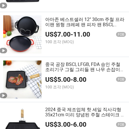
아마존 베스트셀러 12" 30cm 주철 프라
이팬 원형 크레페 팬 피자 팬 BSCI,
LFGB, FDA 인증
US$
7.00
-
11.00
FOB
100 조각
(MOQ)
중국 공장 BSCI, LFGB, FDA 승인 주철
조리기구 그릴 그리들 팬 나무 손잡이
포함
US$
5.00
-
8.00
FOB
100 조각
(MOQ)
2024 중국 제조업체 핫 세일 직사각형
35x21cm 미리 양념된 주철 스테이크 그
릴 그리들 팬 플레이트
US$
3.00
-
6.00
FOB