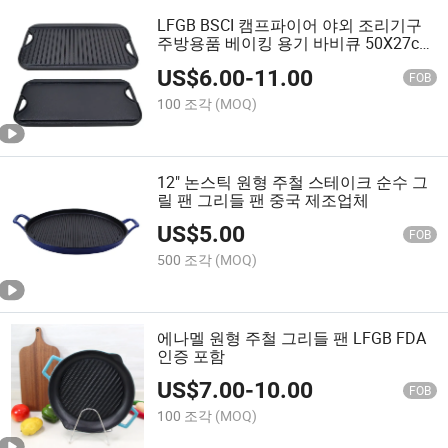
LFGB BSCI 캠프파이어 야외 조리기구
주방용품 베이킹 용기 바비큐 50X27cm
20"X11" 주철 스테이크 리버시블 그리
US$
6.00
-
11.00
들 팬 그릴 팬 베이킹 팬 플레이트 코말
FOB
그리들
100 조각
(MOQ)
12" 논스틱 원형 주철 스테이크 순수 그
릴 팬 그리들 팬 중국 제조업체
US$
5.00
FOB
500 조각
(MOQ)
에나멜 원형 주철 그리들 팬 LFGB FDA
인증 포함
US$
7.00
-
10.00
FOB
100 조각
(MOQ)