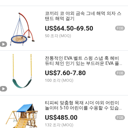
코끼리 코 야외 금속 그네 해먹 의자 스
탠드 해먹 걸기
US$
64.50
-
69.50
FOB
50 조각
(MOQ)
전통적인 EVA 벨트 스윙 스냅 훅 헤비
듀티 체인 인기 있는 부드러운 EVA 플라
스틱 어린이 실외 실내 고무 어린이 스
US$
7.60
-
7.80
윙 좌석
FOB
100 조각
(MOQ)
티피씨 맞춤형 목재 시더 야외 어린이
놀이터 5-10 어린이를 수용할 수 있습니
다
US$
485.00
FOB
132 조각
(MOQ)