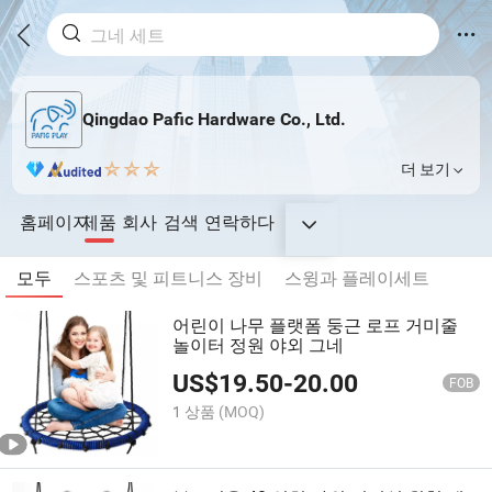
Qingdao Pafic Hardware Co., Ltd.
더 보기
홈페이지
제품
회사
검색
연락하다
모두
스포츠 및 피트니스 장비
스윙과 플레이세트
어린이 나무 플랫폼 둥근 로프 거미줄
놀이터 정원 야외 그네
US$
19.50
-
20.00
FOB
1 상품
(MOQ)