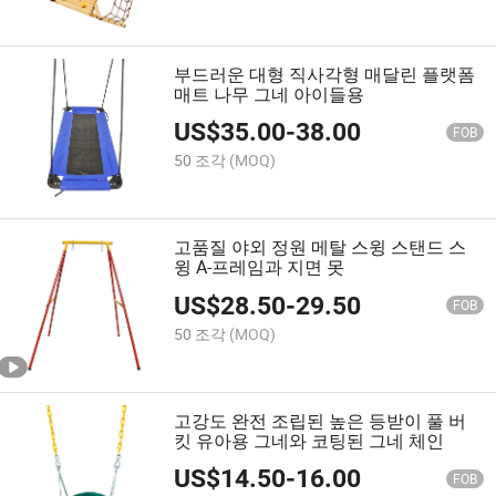
부드러운 대형 직사각형 매달린 플랫폼
매트 나무 그네 아이들용
US$
35.00
-
38.00
FOB
50 조각
(MOQ)
고품질 야외 정원 메탈 스윙 스탠드 스
윙 A-프레임과 지면 못
US$
28.50
-
29.50
FOB
50 조각
(MOQ)
고강도 완전 조립된 높은 등받이 풀 버
킷 유아용 그네와 코팅된 그네 체인
US$
14.50
-
16.00
FOB