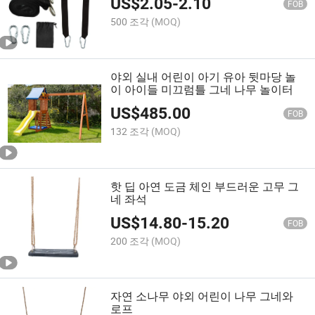
US$
2.05
-
2.10
FOB
500 조각
(MOQ)
야외 실내 어린이 아기 유아 뒷마당 놀
이 아이들 미끄럼틀 그네 나무 놀이터
US$
485.00
FOB
132 조각
(MOQ)
핫 딥 아연 도금 체인 부드러운 고무 그
네 좌석
US$
14.80
-
15.20
FOB
200 조각
(MOQ)
자연 소나무 야외 어린이 나무 그네와
로프