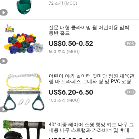
72 조각
(MOQ)
전문 대형 클라이밍 월 어린이용 암벽
등반 홀드
US$
0.50
-
0.52
FOB
500 조각
(MOQ)
어린이 야외 놀이터 뒷마당 정원 체육관
링 바 트라페즈 그네와 링 및 PVC 코팅
체인
US$
6.20
-
6.50
FOB
100 조각
(MOQ)
40" 이중 레이어 스윙 행잉 키트 나무 그
네용 나무 스트랩과 카라비너 및 휴대용
가방