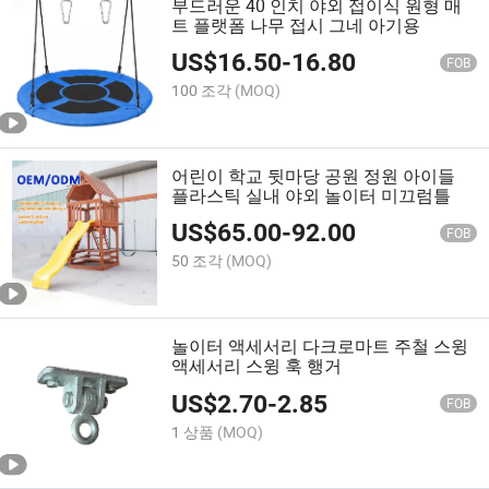
부드러운 40 인치 야외 접이식 원형 매
트 플랫폼 나무 접시 그네 아기용
US$
16.50
-
16.80
FOB
100 조각
(MOQ)
어린이 학교 뒷마당 공원 정원 아이들
플라스틱 실내 야외 놀이터 미끄럼틀
US$
65.00
-
92.00
FOB
50 조각
(MOQ)
놀이터 액세서리 다크로마트 주철 스윙
액세서리 스윙 훅 행거
US$
2.70
-
2.85
FOB
1 상품
(MOQ)