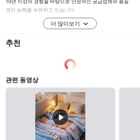
10년 이상의 경험을 바탕으로 안정적인 공급업체와 품질
관리 능력을 보유하고 있습니다
사용자 정의를 수락합니다
더 많이보기
미국에 오신 것을 환영합니다!!
모든 것이 설계에 따라 생산될 수 있습니다
추천
색상, 크기, 직물, 재료, 자수 또는 인쇄 로고, 패키지는 모두
사용자 정의할 수 있습니다.
관련 동영상
정전기 방지, 방진, 치료용, 자기, 내연성, 항균, 무호흡
방지, 당김 방지, 휴대용, 착용식, 접은 상태, 음악, 지속
피
가능, LLIN, 일회용, 밀링 방지, 메모리, 무독성, 팽창식,
처
탈이비트 방지, 일회용, 마사지, 스피커, 안티 스노어,
냉각, 살충제 치료