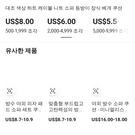
대조 색상 하트 케이블 니트 소파 등받이 장식 베개 쿠션
US$8.00
US$6.00
US$5.5
500-1,999
조각
2,000-4,999
조각
5,000-9,999
조각
유사한 제품
방수 야외 의자 패
맞춤형 부드럽고
야외 방수 소파 쿠
드 소파 세트 쿠션
고탄력성의 방수
션 - 미니멀리스트
등받이 베개가 있
야외 접이식 체어
야외 생활을 위한
US$8.7-10.9
US$8.7-10.9
US$16.00-18.00
는 내구성 있는 소
라운지 스트라이
내구성 있는 패드
파 쿠션 세트 파티
프 쿠션 수영장 라
오 가구용
운지 의자용