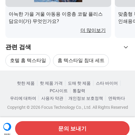
합
폴리에스테르, 아크릴, 면, 비스코스, 대나무, 양모, 나일
아늑한 가을 겨울 아동용 이중층 코랄 플리스
맞춤형 
성
론
담요이(가) 무엇인가요?
인쇄용이
더 많이보기
색
Pantone에 따라 사용자 지정
관련 검색
상
크
호텔 홈 텍스타일
홈 텍스타일 침대 세트
맞춤형, 던지기, 트윈, 퀸, 킹
기
관련 카테고리
면 홈 텍스타일
성인 홈 텍스타일 제품
핫한 제품
핫 제품 가격
도매 핫 제품
스타 바이어
카테고리로 찾아보기
1.공급망을 통합하여 경쟁력 있는 가격을 제공할 수 있습니
PC사이트
통찰력
흰색 홈 텍스타일
쿠션 직물
다.
우리에 대하여
사용자 약관
개인정보 보호정책
연락하다
2.저희는 경험 많은 외국 무역 팀이 판매, 배송 및 판매 후
Copyright © 2026 Focus Technology Co., Ltd. All Rights Reserved
서비스에 대해 서비스를 제공하고 있습니다.
3.빠른 리드타임 확인을 위한 전문 생산 라인을 보유하고
문의 보내기
있습니다.
채팅