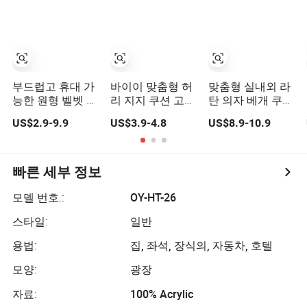
부드럽고 휴대 가
바이이 맞춤형 허
맞춤형 실내외 라
능한 원형 벨벳 쿠
리 지지 쿠션 고급
탄 의자 베개 쿠션
션 대형 쿠션
원단 커버 사용
정원 태양 해변 라
US$2.9-9.9
US$3.9-4.8
US$8.9-10.9
운지 리클라이너
쿠션
빠른 세부 정보
모델 번호.:
OY-HT-26
스타일:
일반
용법:
집, 좌석, 장식의, 자동차, 호텔
모양:
광장
자료:
100% Acrylic