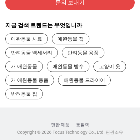
문의 보내기
이라는 비즈니스 원칙을 고수하고 있습니다. "품질에 대한
우리의 노력은 BSCI, Target 및 Zara 감사를 비롯한 타사 공
장 감사를 통해 인정을 받았습니다.
지금 검색 트렌드는 무엇입니까
우리의 소중한 고객 기반에는 알디, 타겟, 자라, 프로비즈, 레
애완동물 사료
애완동물 집
앤티, 레벨, 도로 표지판 및 REUSCH...
반려동물 액세서리
반려동물 용품
첨단 제조 시설에 고급 기계류와 기술이 적용되어 품질 저
하 없이 효율적인 생산을 가능하게 합니다. 엄격한 생산 프
개 애완동물
애완동물 방수
고양이 옷
로토콜을 준수하여 재료 검사부터 최종 포장까지 모든 단계
에서 각 제품이 엄격한 테스트를 거칩니다. 숙련된 장인과
개 애완동물 용품
애완동물 드라이어
기술자를 보유한 아트라스콥코 팀은 오랜 시간 생산 과정을
거쳐 전통적인 장인 정신과 현대적인 기술을 결합하여 고객
반려동물 집
의 기대를 충족하거나 능가하는 제품을 제공합니다.
우리는 신규 고객과 기존 고객 모두에게 환영의 인사를 전
합니다. 고객의 특정 요구에 맞게 조정된 고품질 서비스를
제공하기 위해 최선을 다하고 있습니다.
핫한 제품
통찰력
Copyright © 2026 Focus Technology Co., Ltd. 판권소유
10년 이상의 성장과 업적을 되돌아보는 동안 OuYe는 고품