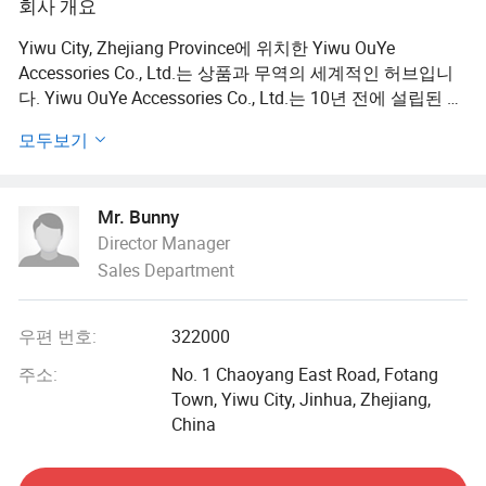
회사 개요
Yiwu City, Zhejiang Province에 위치한 Yiwu OuYe
Accessories Co., Ltd.는 상품과 무역의 세계적인 허브입니
다. Yiwu OuYe Accessories Co., Ltd.는 10년 전에 설립된 이
래로 고품질의 라이프스타일 및 패션 액세서리를 제조하고
모두보기
공급하는 선두 업체로 부상했습니다. 품질, 혁신, 고객 만족
에 대한 확고한 의지를 가지고 있는 이 회사는 국내와 국제
시장에서 틈새에 빠지고 신뢰성과 탁월성에 대한 명성을 얻
Mr. Bunny
었습니다.
Director Manager
Sales Department
의류, 애완동물 용품, 장갑, 스카프 등 다양한 제품을 전문적
으로 취급합니다. 모자, 애완용 의류, 베개, 쿠션, 재활용 원
사. 탁월한 서비스를 제공하기 위해 노력하는 우리 제품은
우편 번호:
322000
유럽 국가와 미국 시장에서 널리 널리 보급되어 탁월한 품
질, 합리적인 가격, 세심한 서비스로 고객들로부터 높은 찬
주소:
No. 1 Chaoyang East Road, Fotang
사를 받고 있습니다.
Town, Yiwu City, Jinhua, Zhejiang,
China
점점 더 치열해지는 시장 경쟁과 진화하는 소비자 요구에
부응하기 위해 우리는 신용을 통한 개발, 품질에 따른 생존