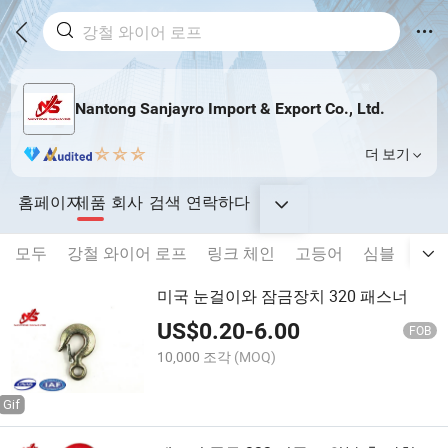
Nantong Sanjayro Import & Export Co., Ltd.
더 보기
홈페이지
제품
회사
검색
연락하다
모두
강철 와이어 로프
링크 체인
고등어
심블
연결
미국 눈걸이와 잠금장치 320 패스너
US$
0.20
-
6.00
FOB
10,000 조각
(MOQ)