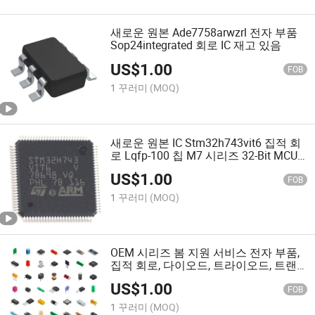
새로운 원본 Ade7758arwzrl 전자 부품
Sop24integrated 회로 IC 재고 있음
US$
1.00
FOB
1 꾸러미
(MOQ)
새로운 원본 IC Stm32h743vit6 집적 회
로 Lqfp-100 칩 M7 시리즈 32-Bit MCU
마이크로컨트롤러 칩 IC
US$
1.00
FOB
1 꾸러미
(MOQ)
OEM 시리즈 봄 지원 서비스 전자 부품,
집적 회로, 다이오드, 트라이오드, 트랜
지스터
US$
1.00
FOB
1 꾸러미
(MOQ)