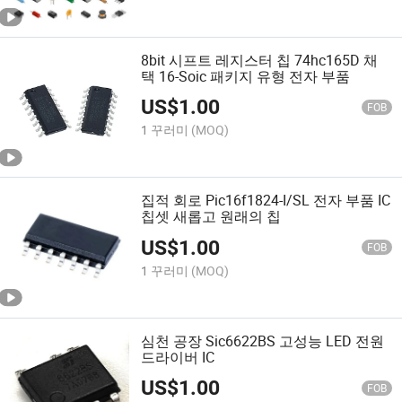
8bit 시프트 레지스터 칩 74hc165D 채
택 16-Soic 패키지 유형 전자 부품
US$
1.00
FOB
1 꾸러미
(MOQ)
집적 회로 Pic16f1824-I/SL 전자 부품 IC
칩셋 새롭고 원래의 칩
US$
1.00
FOB
1 꾸러미
(MOQ)
심천 공장 Sic6622BS 고성능 LED 전원
드라이버 IC
US$
1.00
FOB