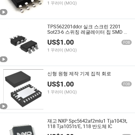
1 꾸러미
(MOQ)
TPS562201ddcr 실크 스크린 2201
Sot23-6 스위칭 레귤레이터 칩 SMD 원
래 통합 IC
US$
1.00
FOB
1 꾸러미
(MOQ)
신형 원형 제작 기계 집적 회로
US$
1.00
FOB
1 꾸러미
(MOQ)
재고 NXP Spc5642af2mlu1 Tja1043t,
118 Tja1051t/E, 118 반도체 IC