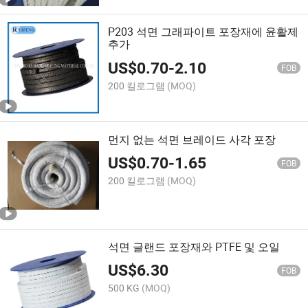
P203 석면 그래파이트 포장재에 윤활제
추가
US$
0.70
-
2.10
FOB
200 킬로그램
(MOQ)
먼지 없는 석면 브레이드 사각 포장
US$
0.70
-
1.65
FOB
200 킬로그램
(MOQ)
석면 글랜드 포장재와 PTFE 및 오일
US$
6.30
FOB
500 KG
(MOQ)