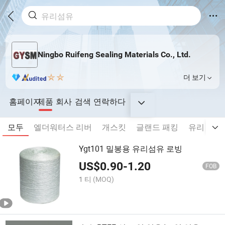
Ningbo Ruifeng Sealing Materials Co., Ltd.
더 보기
홈페이지
제품
회사
검색
연락하다
모두
엘더워터스 리버
개스킷
글랜드 패킹
유리 섬유
Ygt101 밀봉용 유리섬유 로빙
US$
0.90
-
1.20
FOB
1 티
(MOQ)