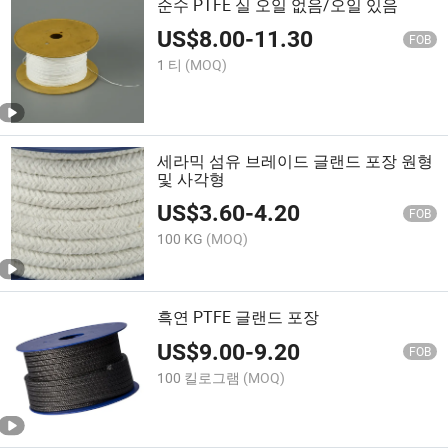
순수 PTFE 실 오일 없음/오일 있음
US$
8.00
-
11.30
FOB
1 티
(MOQ)
세라믹 섬유 브레이드 글랜드 포장 원형
및 사각형
US$
3.60
-
4.20
FOB
100 KG
(MOQ)
흑연 PTFE 글랜드 포장
US$
9.00
-
9.20
FOB
100 킬로그램
(MOQ)