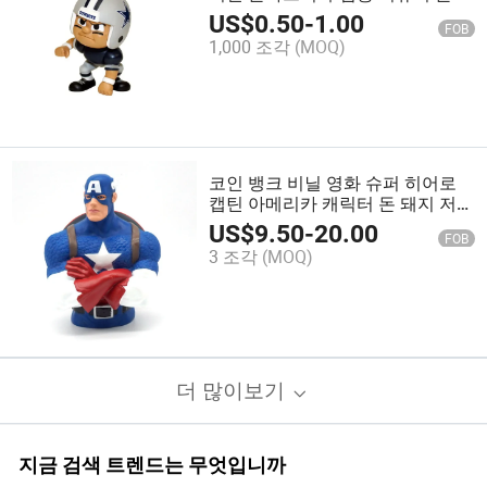
인드 박스
US$
0.50
-
1.00
FOB
1,000 조각
(MOQ)
코인 뱅크 비닐 영화 슈퍼 히어로
캡틴 아메리카 캐릭터 돈 돼지 저금
통
US$
9.50
-
20.00
FOB
3 조각
(MOQ)
더 많이보기
지금 검색 트렌드는 무엇입니까