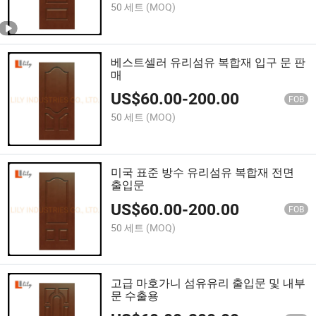
50 세트
(MOQ)
베스트셀러 유리섬유 복합재 입구 문 판
매
US$
60.00
-
200.00
FOB
50 세트
(MOQ)
미국 표준 방수 유리섬유 복합재 전면
출입문
US$
60.00
-
200.00
FOB
50 세트
(MOQ)
고급 마호가니 섬유유리 출입문 및 내부
문 수출용