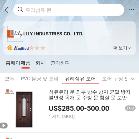
LILY INDUSTRIES CO., LTD.
더 보기
홈페이지
제품
회사
연락하다
모두
PVC 몰딩 및 트림
유리섬유 도어
도어 구성 요소
섬유유리 문 외부 방수 방지 균열 방지
불연성 목재 문 주방 문 침실 문 보안 스
윙 FRP 앞문 발코니 목재 문
US$
285.00
-
500.00
FOB
1 세트
(MOQ)