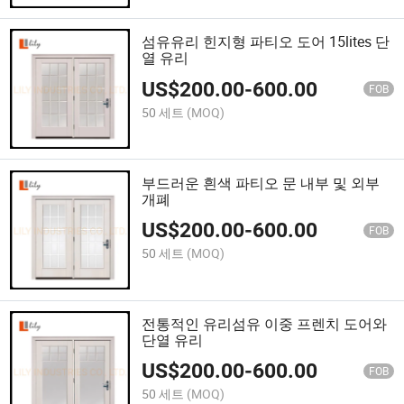
섬유유리 힌지형 파티오 도어 15lites 단
열 유리
US$
200.00
-
600.00
FOB
50 세트
(MOQ)
부드러운 흰색 파티오 문 내부 및 외부
개폐
US$
200.00
-
600.00
FOB
50 세트
(MOQ)
전통적인 유리섬유 이중 프렌치 도어와
단열 유리
US$
200.00
-
600.00
FOB
50 세트
(MOQ)