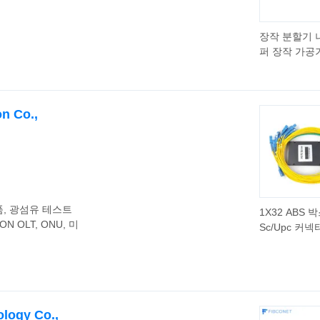
장작 분할기 
퍼 장작 가공
n Co.,
품, 광섬유 테스트
1X32 ABS 
N OLT, ONU, 미
Sc/Upc 커
유 분배기 가
유 PLC 분배
logy Co.,