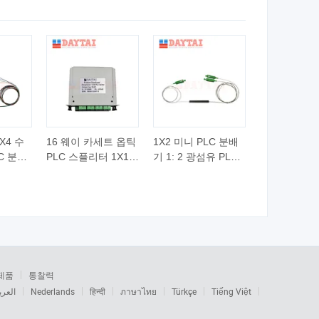
리터
PLC 분배기
1X4 수
16 웨이 카세트 옵틱
1X2 미니 PLC 분배
C 분배
PLC 스플리터 1X16
기 1: 2 광섬유 PLC
커넥터
스카/APC 커넥터
분배기
제품
통찰력
العرب
Nederlands
हिन्दी
ภาษาไทย
Türkçe
Tiếng Việt