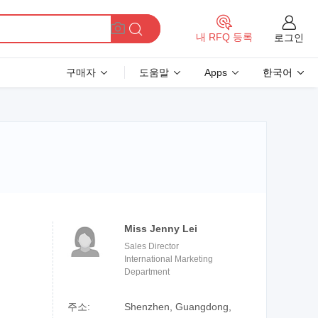
내 RFQ 등록
로그인
구매자
도움말
Apps
한국어
Miss Jenny Lei
Sales Director
International Marketing
Department
주소:
Shenzhen, Guangdong,