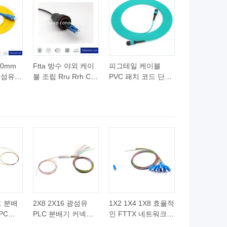
.0mm
Ftta 방수 야외 케이
피그테일 케이블
 광섬유
블 조립 Rru Rrh Cpri
PVC 패치 코드 단일
C 커넥터
방수 케이블 광섬유
모드 다중 모드 굽힘
광 패치 코드 풀악스
저항 섬유 광섬유
커넥터
MPO 패치 코드
 분배
2X8 2X16 광섬유
1X2 1X4 1X8 효율적
PC
PLC 분배기 커넥터
인 FTTX 네트워크를
6 파이
없음
위한 Sc/Upc 광섬유