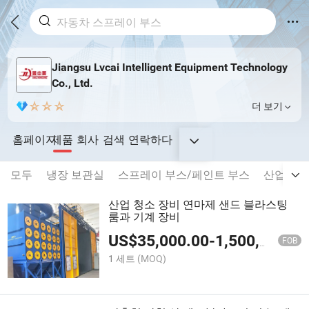
Jiangsu Lvcai Intelligent Equipment Technology
Co., Ltd.
더 보기
홈페이지
제품
회사
검색
연락하다
모두
냉장 보관실
스프레이 부스/페인트 부스
산업 도장
산업 청소 장비 연마제 샌드 블라스팅
룸과 기계 장비
US$
35,000.00
-
1,500,000.00
FOB
1 세트
(MOQ)