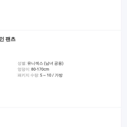
인 팬츠
성별:
유니섹스 (남녀 공용)
엉덩이:
80-170cm
패키지 수량:
5 ~ 10 / 가방