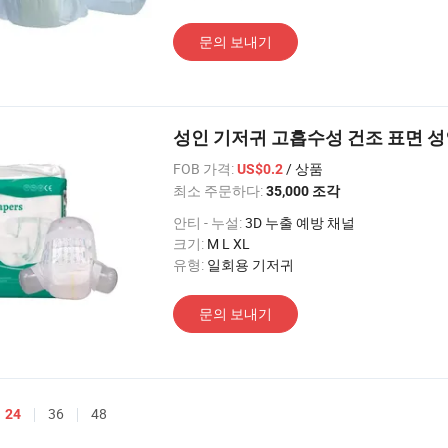
문의 보내기
성인 기저귀 고흡수성 건조 표면 성
FOB 가격:
/ 상품
US$0.2
최소 주문하다:
35,000 조각
안티 - 누설:
3D 누출 예방 채널
크기:
M L XL
유형:
일회용 기저귀
문의 보내기
36
48
24