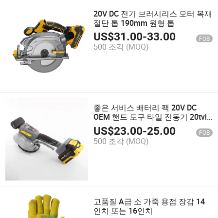
20V DC 전기 브러시리스 모터 목재
절단 톱 190mm 원형 톱
US$
31.00
-
33.00
FOB
500 조각
(MOQ)
좋은 서비스 배터리 팩 20V DC
OEM 핸드 도구 타일 진동기 20tvli-
01
US$
23.00
-
25.00
FOB
500 조각
(MOQ)
고품질 A급 소 가죽 용접 장갑 14
인치 또는 16인치