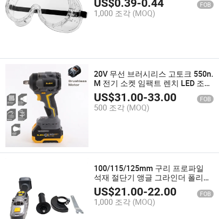
US$
0.39
-
0.44
FOB
1,000 조각
(MOQ)
20V 무선 브러시리스 고토크 550n.
M 전기 소켓 임팩트 렌치 LED 조명
포함
US$
31.00
-
33.00
FOB
500 조각
(MOQ)
100/115/125mm 구리 프로파일
석재 절단기 앵글 그라인더 폴리셔
연마 도구 제조 20bl-Agli-01
US$
21.00
-
22.00
FOB
1,000 조각
(MOQ)