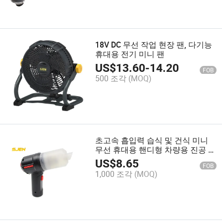
18V DC 무선 작업 현장 팬, 다기능
휴대용 전기 미니 팬
US$
13.60
-
14.20
FOB
500 조각
(MOQ)
초고속 흡입력 습식 및 건식 미니
무선 휴대용 핸디형 차량용 진공 청
소기 충전식 플렉시블 차량용 진공
US$
8.65
FOB
청소기
1,000 조각
(MOQ)