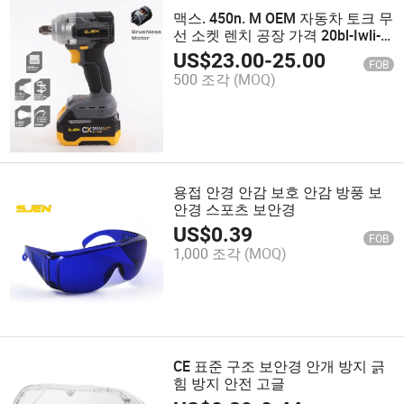
맥스. 450n. M OEM 자동차 토크 무
선 소켓 렌치 공장 가격 20bl-Iwli-
01
US$
23.00
-
25.00
FOB
500 조각
(MOQ)
용접 안경 안감 보호 안감 방풍 보
안경 스포츠 보안경
US$
0.39
FOB
1,000 조각
(MOQ)
CE 표준 구조 보안경 안개 방지 긁
힘 방지 안전 고글