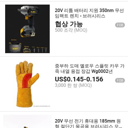
20V 리튬 배터리 지원 350nm 무선
임팩트 렌치 - 브러시리스
협상 가능
FOB
500 조각
(MOQ)
중부하 도매 옐로우 스플릿 카우 가
죽 내열 용접 장갑 Wg0002년
US$
0.145
-
0.156
FOB
3,000 한 쌍
(MOQ)
20V 무선 전기 휴대용 185mm 원
형 절단기 목공용 브러시리스 모터