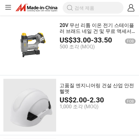
20V 무선 리튬 이온 전기 스테이플
러 브래드 네일 건 및 무료 액세서
리
US$
33.00
-
33.50
FOB
500 조각
(MOQ)
고품질 엔지니어링 건설 산업 안전
헬멧
US$
2.00
-
2.30
FOB
1,000 조각
(MOQ)