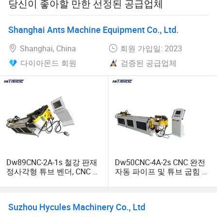
당신이 좋아할 만한 선정된 공급업체
우리가 공장에서 나오는 모든 기계는 품질에 대한 매우 엄
격한 요건을 가지고 있으며, 지금까지 우리는 수많은 장비
Shanghai Ants Machine Equipment Co., Ltd.
들을 판매해 왔습니다. 이 장비는 운송, 에어컨 장비, 냉장고,
Shanghai, China
회원 가입일: 2023
자동차, 가구, 그리고 중공업.
다이아몬드 회원
검증된 공급업체
Dw89CNC-2A-1s 철강 판재
Dw50CNC-4A-2s CNC 완전
정사각형 튜브 벤더, CNC 완
자동 파이프 및 튜브 굽힘 기
전 자동 파이프 및 튜브 벤딩
계
기계
Suzhou Hycules Machinery Co., Ltd