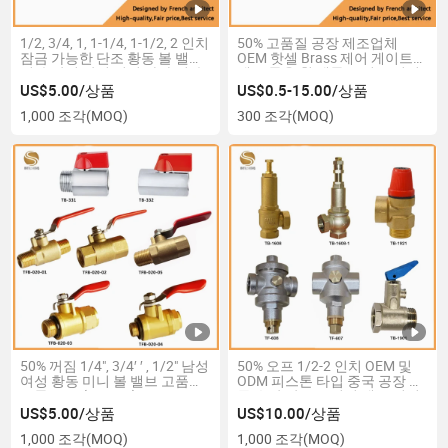
1/2, 3/4, 1, 1-1/4, 1-1/2, 2 인치
50% 고품질 공장 제조업체
잠금 가능한 단조 황동 볼 밸브
OEM 핫셀 Brass 제어 게이트
긴 손잡이 남성 여성 나사 긴 손
밸브 물용 휠 핸들 포지드 여성
잡이 (TF-118)
나사
US$5.00/상품
US$0.5-15.00/상품
1,000 조각
(MOQ)
300 조각
(MOQ)
50% 꺼짐 1/4", 3/4′ ′ , 1/2" 남성
50% 오프 1/2-2 인치 OEM 및
여성 황동 미니 볼 밸브 고품질
ODM 피스톤 타입 중국 공장 황
크롬 도금 (TB-332)
동 수압 감소 조절기 밸브 여성
나사 포함
US$5.00/상품
US$10.00/상품
1,000 조각
(MOQ)
1,000 조각
(MOQ)