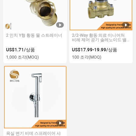
2 인치 Y형 황동 물 스트레이너
2/2-Way 황동 의료 미니어처
비례 제어 공기 솔레노이드 밸
브 12V 인공호흡기용 고유량
US$1.71/상품
US$17.99-19.99/상품
1,000 조각
(MOQ)
100 조각
(MOQ)
욕실 변기 비데 스프레이어 샤