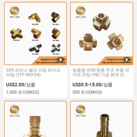
50% 브라스 엘보 피팅 파이프
맞춤형 OEM 청동 주조 부품 파
피팅 (TFF-060-04)
이프 피팅 CNC 가공 화재 보호
시스템용
US$2.00/상품
US$0.5-15.00/상품
1,000 조각
(MOQ)
500 조각
(MOQ)