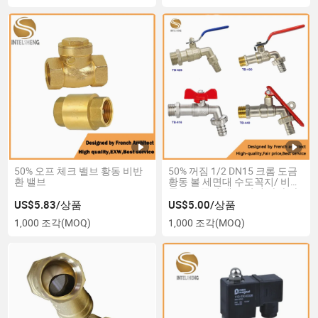
50% 오프 체크 밸브 황동 비반
50% 꺼짐 1/2 DN15 크롬 도금
환 밸브
황동 볼 세면대 수도꼭지/ 비브
콕 수도꼭지 밸브 남성 나사 파
이프 시스템 (TB-426)
US$5.83/상품
US$5.00/상품
1,000 조각
(MOQ)
1,000 조각
(MOQ)