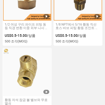
1/2 여성 구리 파이프 피팅 동
1/8 NPT에서 5/16 황동 직선
등 직경 변환 이중 외부 나사 연
호스 바브 피팅 황동 조인트 파
결 조인트
이프 피팅 교차 피팅
US$0.5-15.00/상품
US$0.5-15.00/상품
500 조각
(MOQ)
500 조각
(MOQ)
황동 자석 잠금 볼 밸브와 무료
열쇠