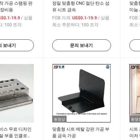
작 가공 스탬핑 판
정밀 맞춤형 CNC 절단 탄소 섬
맞춤형
 장비용
유 시트 금속
미늄 
스탬핑
/ 상품
FOB 가격:
/ 상품
FOB
$0.1-19.9
US$0.1-19.9
:
100 조각
최소 주문하다:
100 조각
최소 
의 보내기
문의 보내기
동영상
동영
비스 무료 디자인
맞춤형 시트 메탈 강판 가공 부
시트 
탈 부품 인클로저
품 금속 가공
이저 