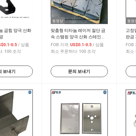
동영상
동영
늄 굽힘 양극 산화
맞춤형 티타늄 레이저 절단 금
고정밀
공
속 스탬핑 양극 산화 스테인리
판금 
스 강 알루미늄 가공 판금 가공
용접 
/ 상품
FOB 가격:
/ 상품
FOB
$0.1-0.5
US$0.1-0.5
서비스
:
100 조각
최소 주문하다:
100 조각
최소 
의 보내기
문의 보내기