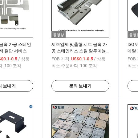
동영상
동영
금속 가공 스테인
제조업체 맞춤형 시트 금속 가
ISO 
저 절단 서비스
공 스테인리스 스틸 알루미늄
메탈 
레이저 절단 금속 굽힘 시트 금
공
/ 상품
FOB 가격:
/ 상품
FOB
$0.1-0.5
US$0.1-0.5
속 제작
:
100 조각
최소 주문하다:
100 조각
최소 
의 보내기
문의 보내기