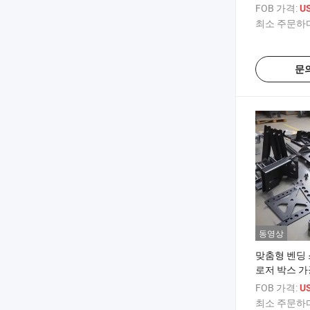
금속 맞춤 시
FOB 가격:
US
제작
최소 주문하다
문
동영상
맞춤형 벤딩 
로저 박스 가
스 스테인리
FOB 가격:
US
금속 가공
최소 주문하다