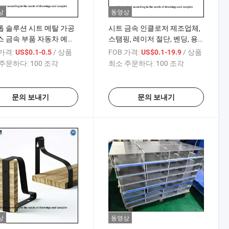
상
동영상
 솔루션 시트 메탈 가공
시트 금속 인클로저 제조업체,
 금속 부품 자동차 예비
스탬핑, 레이저 절단, 벤딩, 용
 제조업체
접 서비스, 맞춤형 시트 금속 가
 가격:
/ 상품
FOB 가격:
/ 상품
US$0.1-0.5
US$0.1-19.9
공
주문하다:
100 조각
최소 주문하다:
100 조각
문의 보내기
문의 보내기
상
동영상