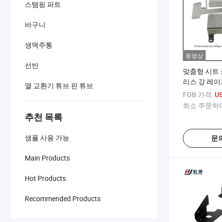
스탬핑 파트
바구니
생맥주통
동영상
선반
맞춤형 시트 
리스 강 레이
열 교환기 튜브 핀 튜브
FOB 가격:
US
최소 주문하다
추천 목록
샘플 사용 가능
문
Main Products
Hot Products
Recommended Products