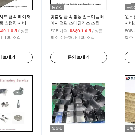
동영상
동영
 시트 금속 레이저
맞춤형 금속 황동 알루미늄 레
원스톱
품 스탬핑 서비스
이저 절단 스테인리스 스틸 부
서비스
 금속 펀치 가공
품 용접 굽힘 스탬핑 서비스 판
부품
/ 상품
FOB 가격:
/ 상품
FOB
$0.1-0.5
US$0.1-0.5
금 가공
:
100 조각
최소 주문하다:
100 조각
최소 
의 보내기
문의 보내기
동영상
동영