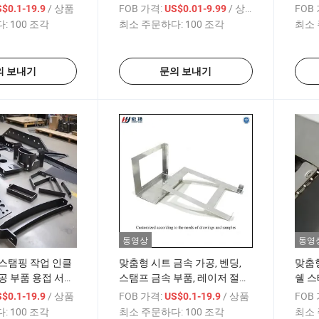
트 메탈 인클로저
/ 상품
FOB 가격:
/ 상품
FOB
$0.1-19.9
US$0.01-9.99
:
100 조각
최소 주문하다:
100 조각
최소 
의 보내기
문의 보내기
동영상
동영
스탬핑 작업 인클
맞춤형 시트 금속 가공, 벤딩,
맞춤
공 부품 용접 서비
스탬프 금속 부품, 레이저 절단,
쉘 스
스 알루미늄 강판
벤딩 시트 금속, 스탬핑 부품
클로저
/ 상품
FOB 가격:
/ 상품
FOB
$0.1-19.9
US$0.1-19.9
금속
:
100 조각
최소 주문하다:
100 조각
최소 