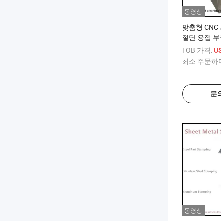
동영상
맞춤형 CNC
절단 용접 부
알루미늄 시트
FOB 가격:
US
제작
최소 주문하다
문
동영상