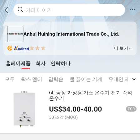
Anhui Huining International Trade Co., Ltd.
더 보기
홈페이지
제품
회사
연락하다
모두
왁스 멜터
압력솥
물 끓이는 기계
유대인 제품
6L 공장 가정용 가스 온수기 전기 즉석
온수기
US$
34.00
-
40.00
FOB
50 조각
(MOQ)