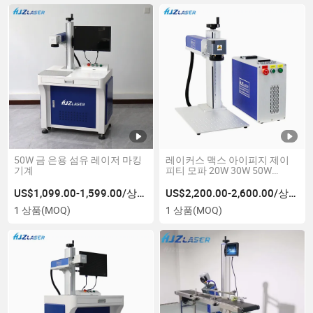
50W 금 은용 섬유 레이저 마킹
레이커스 맥스 아이피지 제이
기계
피티 모파 20W 30W 50W
100W 신분증 여권 로고 프린터
PVC 플라스틱 금속 보석 플라
US$1,099.00-1,599.00/상품
US$2,200.00-2,600.00/상품
스틱 섬유 레이저 마커 각인 레
1 상품
(MOQ)
1 상품
(MOQ)
이저 마킹 기계