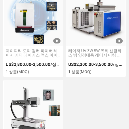
제이피티 모파 컬러 파이버 레
레이저 UV 3W 5W 유리 선글라
이저 커터 레이커스 맥스 아이
스 병 안경테용 레이저 마킹 기
피지 20W 30W 50W 금속 마킹
계 가격
조각 절단 기계
US$2,800.00-3,500.00/상품
US$2,300.00-3,500.00/상품
1 상품
(MOQ)
1 상품
(MOQ)