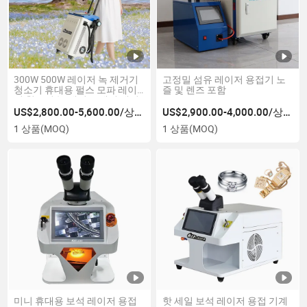
300W 500W 레이저 녹 제거기
고정밀 섬유 레이저 용접기 노
청소기 휴대용 펄스 모파 레이
즐 및 렌즈 포함
저 청소기 녹 페인트 제거 레이
저 청소기 가격 중국 공급업체
US$2,800.00-5,600.00/상품
US$2,900.00-4,000.00/상품
1 상품
(MOQ)
1 상품
(MOQ)
미니 휴대용 보석 레이저 용접
핫 세일 보석 레이저 용접 기계