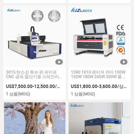
3015 탄소강 튜브 판 파이프
1390 1610 레이저 커터 100W
CNC 금속 절단기용 스테인리
150W 180W 260W 300W 폼 플
스 스틸 알루미늄 금속 레이저
라스틱 섬유 종이 MDF 가죽 아
커터 평면 섬유 시트 절단기
크릴 나무 직물 CNC CO2 레이
US$7,500.00-12,500.00/상품
US$1,800.00-3,600.00/상품
3000W 6000W
저 조각기
1 상품
(MOQ)
1 상품
(MOQ)