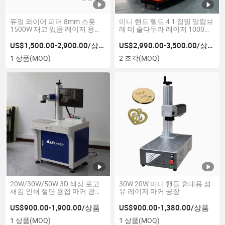
듀얼 와이어 피더 8mm 스폿
미니 핸드 헬드 4 1 정밀 알람브
1500W 재고 있음 레이저 용접
레 데 솔다두라 레이저 1000W
절단 청소 기계
1500W 2000W 3kw 판금 스테
인리스 스틸 휴대용 레이저 용
US$1,500.00-2,900.00/상품
US$2,990.00-3,500.00/상품
접기
1 상품
(MOQ)
2 조각
(MOQ)
20W/30W/50W 3D 색상 로고
30W 20W 미니 핸들 휴대용 섬
새김 인쇄 절단 용접 마커 광학
유 레이저 마커 공장
미니 창 보석 플라스틱 펜 금속
CO2 UV 섬유 레이저 마킹 기계
US$900.00-1,900.00/상품
US$900.00-1,380.00/상품
가격
1 상품
(MOQ)
1 상품
(MOQ)