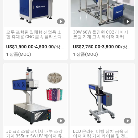
모두 포함된 일체형 산업용 소
30W 60W 올인원 CO2 레이저
형 휴대용 CNC 금속 플라스틱
코딩 기계 고속 레이저 마커 기
섬유 UV CO2 모파 레이저 마킹
계
인쇄 조각 기계
US$1,500.00-4,500.00/상품
US$2,750.00-3,800.00/상품
1 상품
(MOQ)
1 상품
(MOQ)
3D 크리스탈 레이저 내부 조각
LCD 온라인 비행 장치 금속 레
기계 355nm 5W UV 레이저 유
이저 마킹 기계 케이블 및 전선