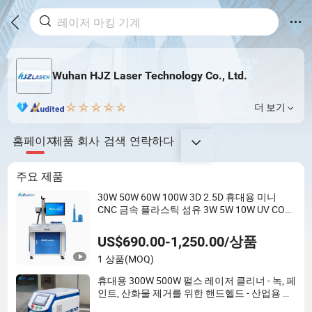
Wuhan HJZ Laser Technology Co., Ltd.
더 보기
홈페이지
제품
회사
검색
연락하다
주요 제품
30W 50W 60W 100W 3D 2.5D 휴대용 미니
CNC 금속 플라스틱 섬유 3W 5W 10W UV CO2
모파 섬유 레이저 마킹 인쇄 깊은 보석 조각 기
계
US$690.00-1,250.00/상품
1 상품
(MOQ)
휴대용 300W 500W 펄스 레이저 클리너 - 녹, 페
인트, 산화물 제거를 위한 핸드헬드 - 산업용 등
급 - CE 인증