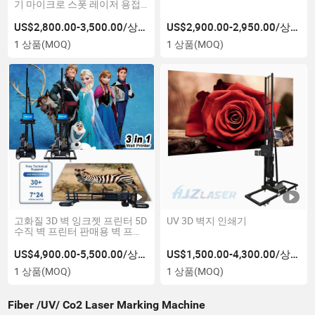
기 마이크로 스폿 레이저 용접
기계 100W 200W 치과 금 은 보
석용
US$2,800.00-3,500.00/상품
US$2,900.00-2,950.00/상품
1 상품
(MOQ)
1 상품
(MOQ)
고화질 3D 벽 잉크젯 프린터 5D
UV 3D 벽지 인쇄기
수직 벽 프린터 판매용 벽 프린
터
US$4,900.00-5,500.00/상품
US$1,500.00-4,300.00/상품
1 상품
(MOQ)
1 상품
(MOQ)
Fiber /UV/ Co2 Laser Marking Machine