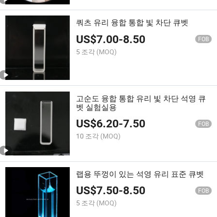
쿼츠 유리 융합 통합 빛 차단 큐벳
US$
7.00
-
8.50
FOB
5 조각
(MOQ)
고순도 융합 통합 유리 빛 차단 석영 큐
벳 실험실용
US$
6.20
-
7.50
FOB
10 조각
(MOQ)
랩용 뚜껑이 있는 석영 유리 표준 큐벳
US$
7.50
-
8.50
FOB
5 조각
(MOQ)