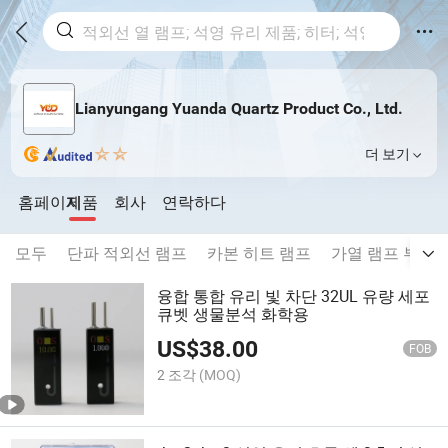
Lianyungang Yuanda Quartz Product Co., Ltd.
더 보기
홈페이지
제품
회사
연락하다
모두
단파 적외선 램프
카본 히트 램프
가열 램프 부품
융합 통합 유리 빛 차단 32UL 유량 세포
큐벳 생물분석 화학용
US$
38.00
FOB
2 조각
(MOQ)