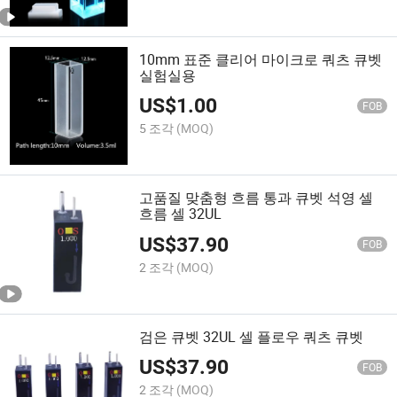
10mm 표준 클리어 마이크로 쿼츠 큐벳
실험실용
US$
1.00
FOB
5 조각
(MOQ)
고품질 맞춤형 흐름 통과 큐벳 석영 셀
흐름 셀 32UL
US$
37.90
FOB
2 조각
(MOQ)
검은 큐벳 32UL 셀 플로우 쿼츠 큐벳
US$
37.90
FOB
2 조각
(MOQ)