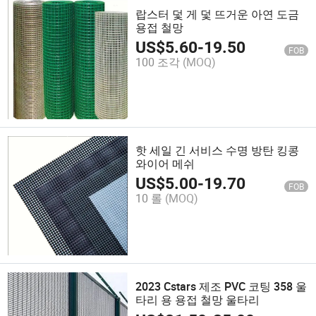
랍스터 덫 게 덫 뜨거운 아연 도금
용접 철망
US$
5.60
-
19.50
FOB
100 조각
(MOQ)
핫 세일 긴 서비스 수명 방탄 킹콩
와이어 메쉬
US$
5.00
-
19.70
FOB
10 롤
(MOQ)
2023 Cstars 제조 PVC 코팅 358 울
타리 용 용접 철망 울타리