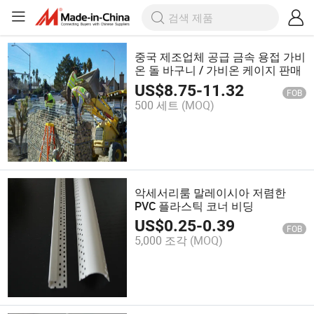
중국 제조업체 공급 금속 용접 가비
온 돌 바구니 / 가비온 케이지 판매
US$
8.75
-
11.32
FOB
500 세트
(MOQ)
악세서리룸 말레이시아 저렴한
PVC 플라스틱 코너 비딩
US$
0.25
-
0.39
FOB
5,000 조각
(MOQ)