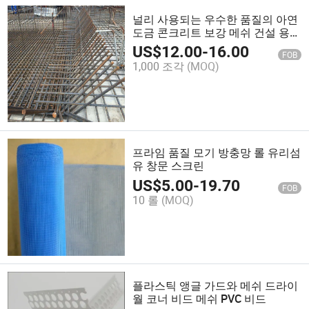
널리 사용되는 우수한 품질의 아연
도금 콘크리트 보강 메쉬 건설 용접
메쉬 패널
US$
12.00
-
16.00
FOB
1,000 조각
(MOQ)
프라임 품질 모기 방충망 롤 유리섬
유 창문 스크린
US$
5.00
-
19.70
FOB
10 롤
(MOQ)
플라스틱 앵글 가드와 메쉬 드라이
월 코너 비드 메쉬 PVC 비드