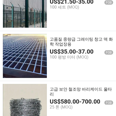
US$
21.50
-
35.00
FOB
100 세트
(MOQ)
고품질 중량급 그레이팅 창고 덱 화
학 작업장용
US$
35.00
-
37.00
FOB
100 평방 미터
(MOQ)
고급 보안 철조망 바리케이드 울타
리
US$
580.00
-
700.00
FOB
25 톤
(MOQ)