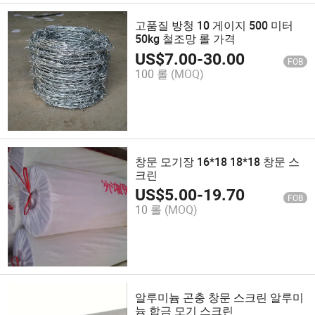
고품질 방청 10 게이지 500 미터
50kg 철조망 롤 가격
US$
7.00
-
30.00
FOB
100 롤
(MOQ)
창문 모기장 16*18 18*18 창문 스
크린
US$
5.00
-
19.70
FOB
10 롤
(MOQ)
알루미늄 곤충 창문 스크린 알루미
늄 합금 모기 스크린