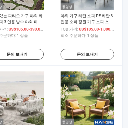
상
동영상
있는 파티오 가구 야외 라
야외 가구 라탄 소파 PE 라탄 3
파 3 인용 방수 야외 패브
인용 소파 정원 가구 소파 스테
파 의자
인리스 스틸 현대식 3인용 소
 가격:
/ 상품
FOB 가격:
/ 상품
US$105.00-390.00
US$105.00-1,000.00
파
주문하다:
1 상품
최소 주문하다:
1 상품
문의 보내기
문의 보내기
상
동영상