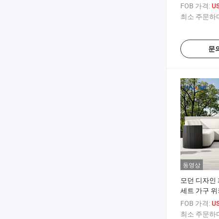
자인을 판매
FOB 가격:
US
야외 가구 
최소 주문하다
문
동영상
모던 디자인 
세트 가구 위
웃도어 소파 
FOB 가격:
US
라탄 아웃도
최소 주문하다