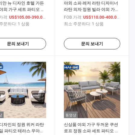
안 뉴 디자인 호텔 가든
야외 소파 레저 라탄 디자이너
야외 가구 세트 파티오 가
라탄 의자 정원 빌라 야외 가구
간단한 호텔 테이블
 가격:
/ 상품
FOB 가격:
/ 상품
US$105.00-390.00
US$110.00-400.00
주문하다:
1 상품
최소 주문하다:
1 상품
문의 보내기
문의 보내기
상
동영상
디자인의 정원 위커 라탄
신상품 야외 가구 두꺼운 쿠션
일 파티오 테라스 우아한
로프 정원 소파 세트 파티오 다