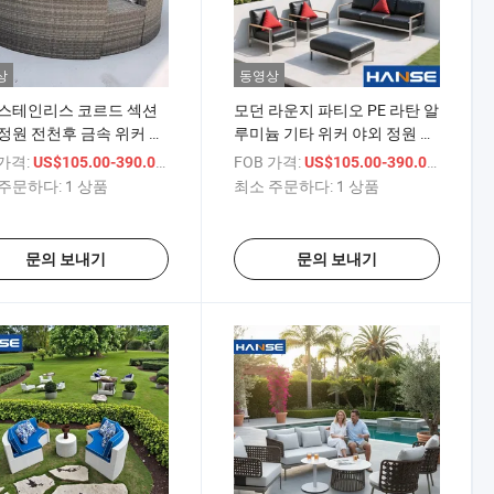
상
동영상
 스테인리스 코르드 섹션
모던 라운지 파티오 PE 라탄 알
정원 전천후 금속 위커 소
루미늄 기타 위커 야외 정원 세
자 레스토랑 코르드 커피
트 가구
 가격:
/ 상품
FOB 가격:
/ 상품
US$105.00-390.00
US$105.00-390.00
지
주문하다:
1 상품
최소 주문하다:
1 상품
문의 보내기
문의 보내기