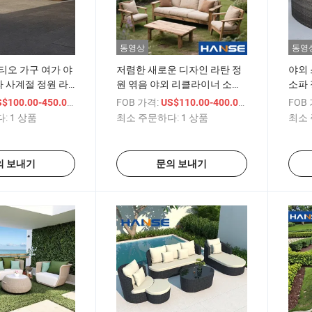
동영상
동영
티오 가구 여가 야
저렴한 새로운 디자인 라탄 정
야외
파 사계절 정원 라
원 엮음 야외 리클라이너 소파
소파 
 야외 라탄 소파
세트 야외 위커 의자 소파 정원
파 의
/ 상품
FOB 가격:
/ 상품
FOB
$100.00-450.00
US$110.00-400.00
야외 안뜰
라운
:
1 상품
최소 주문하다:
1 상품
최소 
의 보내기
문의 보내기