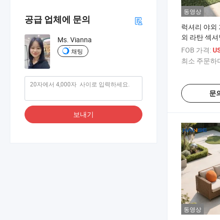
동영상
공급 업체에 문의
럭셔리 야외 
외 라탄 섹셔
Ms. Vianna
FOB 가격:
US
채팅
최소 주문하다
문
보내기
동영상