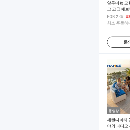
알루미늄 모듈
크 고급 패브
일 섹셔널 수
FOB 가격:
US
최소 주문하다
문
동영상
세렌디피티 
야외 파티오 