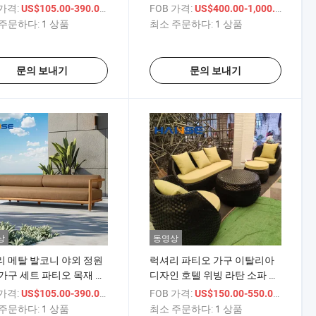
 소파
이닝 야외 라탄 가구 드롭쉬핑
 가격:
/ 상품
FOB 가격:
/ 상품
US$105.00-390.00
US$400.00-1,000.00
야외 티크 가구 심플 소파 세트
주문하다:
1 상품
최소 주문하다:
1 상품
문의 보내기
문의 보내기
상
동영상
 메탈 발코니 야외 정원
럭셔리 파티오 가구 이탈리아
가구 세트 파티오 목재 짜
디자인 호텔 위빙 라탄 소파 세
파 PE 라탄 해변 의자와
트 금속 강철 원단 야외 정원 섹
 가격:
/ 상품
FOB 가격:
/ 상품
US$105.00-390.00
US$150.00-550.00
블
셔널 소파
주문하다:
1 상품
최소 주문하다:
1 상품