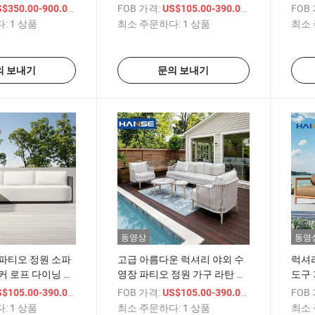
합니다. 현대적인
오 가구 짜여진 라탄 소파 세트
3인용
/ 상품
FOB 가격:
/ 상품
FOB
$350.00-900.00
US$105.00-390.00
파티오
:
1 상품
최소 주문하다:
1 상품
최소 
의 보내기
문의 보내기
동영상
동영
파티오 정원 소파
고급 아름다운 럭셔리 야외 수
럭셔리
커 로프 다이닝 아
영장 파티오 정원 가구 라탄 소
도구 
핫 세일 좋은 품질
파 세트 라탄 위커 가구
임 소
/ 상품
FOB 가격:
/ 상품
FOB
$105.00-390.00
US$105.00-390.00
어 정원 소파
테이
:
1 상품
최소 주문하다:
1 상품
최소 