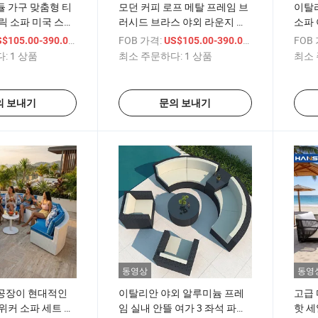
 가구 맞춤형 티
모던 커피 로프 메탈 프레임 브
이탈리
릭 소파 미국 스타
러시드 브라스 야외 라운지 소
소파 
제
파 마당 여가 의자 야외 휴식 정
구
/ 상품
FOB 가격:
/ 상품
FOB
$105.00-390.00
US$105.00-390.00
원 라탄 / 위커 야외 가구 정원
:
1 상품
최소 주문하다:
1 상품
최소 
소파
의 보내기
문의 보내기
동영상
동영
공장이 현대적인
이탈리안 야외 알루미늄 프레
고급 
위커 소파 세트 디
임 실내 안뜰 여가 3 좌석 파티
핫 세