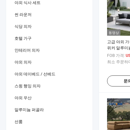
야외 식사 세트
썬 라운저
식당 의자
동영상
호텔 가구
고급 야외 가
위커 알루미늄
인테리어 의자
FOB 가격:
US
최소 주문하다
야외 의자
야외 데이베드 / 선베드
문
스윙 행잉 의자
야외 우산
알루미늄 퍼골라
선룸