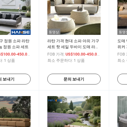
동영상
동영
구 정원 소파 라탄
라탄 가격 현대 소파 야외 가구
도매 
 정원 소파 세트
세트 핫 세일 두바이 도매 라탄
위커 
가격 현대 소파 야외 가구 세트
파 카
/ 상품
FOB 가격:
/ 상품
FOB
$100.00-450.00
US$100.00-450.00
:
1 상품
최소 주문하다:
1 상품
최소 
의 보내기
문의 보내기