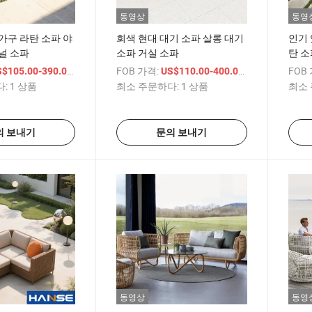
동영상
동영
가구 라탄 소파 야
회색 현대 대기 소파 살롱 대기
인기 
널 소파
소파 거실 소파
탄 소
릭 소
/ 상품
FOB 가격:
/ 상품
FOB
$105.00-390.00
US$110.00-400.00
:
1 상품
최소 주문하다:
1 상품
최소 
의 보내기
문의 보내기
동영상
동영