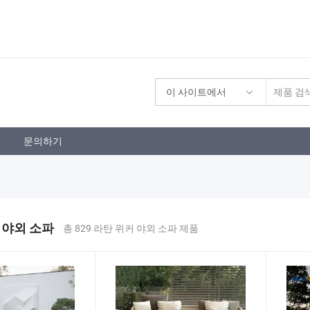
이 사이트에서
문의하기
 야외 소파
총 829 라탄 위커 야외 소파 제품