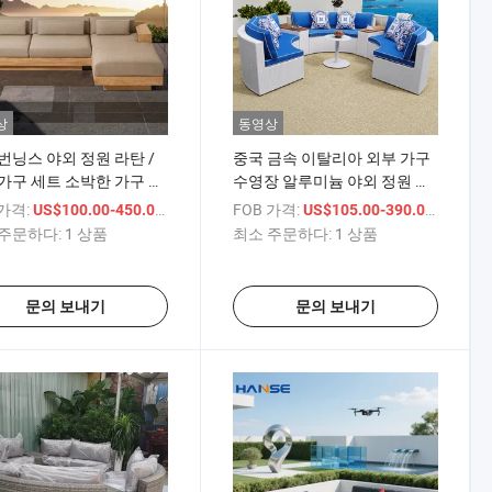
상
동영상
번닝스 야외 정원 라탄 /
중국 금속 이탈리아 외부 가구
가구 세트 소박한 가구 소
수영장 알루미늄 야외 정원 야
페 검은색 야외 소파
외 가구 정원 라탄 소파 세트
 가격:
/ 상품
FOB 가격:
/ 상품
US$100.00-450.00
US$105.00-390.00
주문하다:
1 상품
최소 주문하다:
1 상품
문의 보내기
문의 보내기